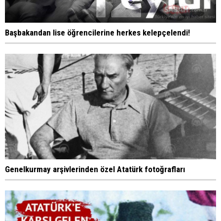
Başbakandan lise öğrencilerine herkes kelepçelendi!
Genelkurmay arşivlerinden özel Atatürk fotoğrafları