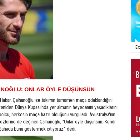
Er
NOĞLU: ONLAR ÖYLE DÜŞÜNSÜN
ı Hakan Çalhanoğlu ise takımın tamamen maça odaklandığını
 yeniden Dünya Kupası'nda yer almanın heyecanını yaşadıklarını
tbolcu, herkesin maça hazır olduğunu vurguladı. Avustralya'nın
sözlerine de değinen Çalhanoğlu, "Onlar öyle düşünsün. Kendi
Sahada bunu göstermek istiyoruz." dedi.