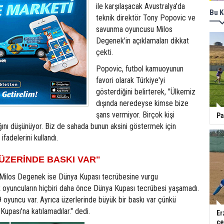
ile karşılaşacak Avustralya'da
Bu K
teknik direktör Tony Popovic ve
savunma oyuncusu Milos
Degenek'in açıklamaları dikkat
çekti.
Popovic, futbol kamuoyunun
favori olarak Türkiye'yi
gösterdiğini belirterek, "Ülkemiz
dışında neredeyse kimse bize
şans vermiyor. Birçok kişi
Pa
ğını düşünüyor. Biz de sahada bunun aksini göstermek için
fadelerini kullandı.
 ÜZERİNDE BASKI VAR"
u Milos Degenek ise Dünya Kupası tecrübesine vurgu
k oyuncuların hiçbiri daha önce Dünya Kupası tecrübesi yaşamadı.
 oyuncu var. Ayrıca üzerlerinde büyük bir baskı var çünkü
upası'na katılamadılar." dedi.
Er
çe