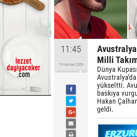
Avustralya'
11:45
Milli Takı
13 Haziran 2026
Dünya Kupası'
Avustralya'da
yükseltti. Avu
baskıya vurgu
Hakan Çalhan
geldi.