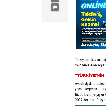
Türkiye'nin kazanaca
mücadele edeceğiz." i
"TÜRKİYE'NİN
Avustralyalı futbolc
yaptı. Degenek, "Tür
Bizde bunu yaşayan 9
2002'den beri Dünya K