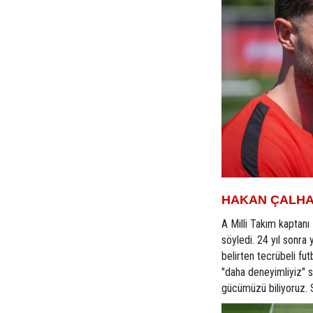
HAKAN ÇALHA
A Milli Takım kaptan
söyledi. 24 yıl sonra
belirten tecrübeli fu
"daha deneyimliyiz" 
gücümüzü biliyoruz. 