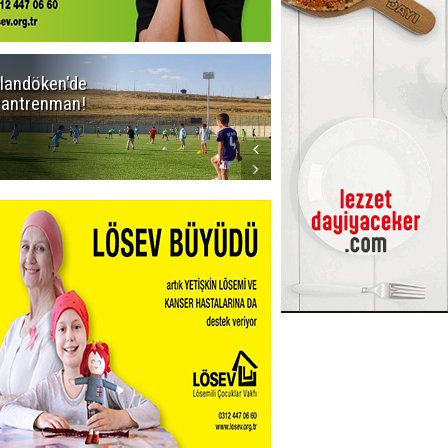
landöken'de
Kaptan Yumlu
k antrenman!
piknikte!