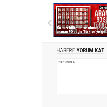
Kırmızı bültenle ve ulusal sevi
aranan 90 suçlu Türkiye'ye geti
HABERE
YORUM KAT