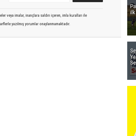
Pa
il
er veya imalar, inançlara saldırı içeren, imla kuralları ile
arflerle yazılmış yorumlar onaylanmamaktadır.
Se
Ya
Se