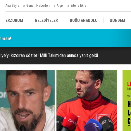
Ana Sayfa
Günün Haberleri
Arşiv
Sitene Ekle
ERZURUM
BELEDİYELER
DOĞU ANADOLU
GÜNDEM
enman!
SİYASET
AFAD/ SAVAŞ
SPOR
iye'yi kızdıran sözler! Milli Takım'dan anında yanıt geldi
KÜLTÜR/SANAT//MAĞAZİN
BODRUM