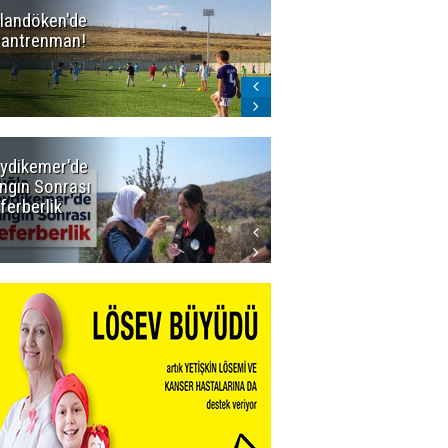
landöken'de
Erzurum'un
k antrenman!
BAL ligindeki 3
eski rakibi
çekildi
ydikemer'de
Muğla
ngın Sonrası
Büyükşehir
ferberlik
Tüm
İmkânlarıyla
Yangın
Sahasında