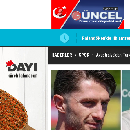
Palandöken'de ilk antr
HABERLER
SPOR
Avustralya'dan Türk