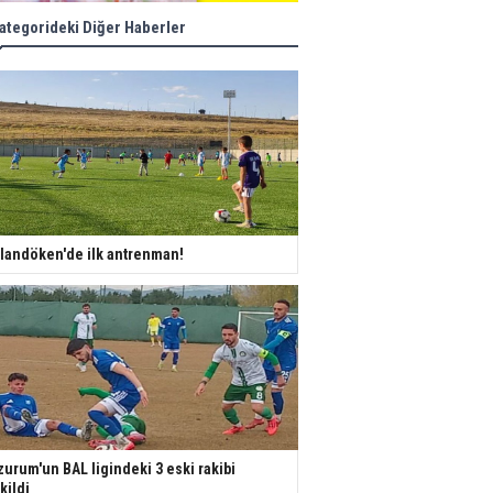
ategorideki Diğer Haberler
landöken'de ilk antrenman!
zurum'un BAL ligindeki 3 eski rakibi
kildi