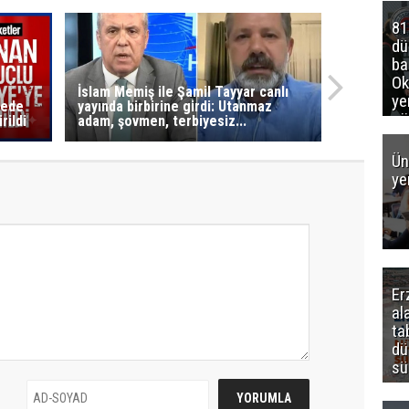
81
d
ba
Ok
İslam Memiş ile Şamil Tayyar canlı
ye
yede
yayında birbirine girdi: Utanmaz
gö
rildi
adam, şovmen, terbiyesiz...
Ün
ye
Er
al
ta
dü
sü