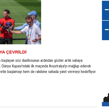
A ÇEVRİLDİ
rla başlayan söz düellosunun ardından gözler artık sahaya
ım, Dünya Kupası'ndaki ilk maçında Avustralya'yı mağlup ederek
yetle başlamayı hem de rakibine sahada yanıt vermeyi hedefliyor.