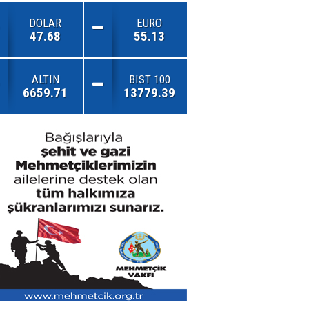
DOLAR
EURO
47.68
55.13
ALTIN
BIST 100
6659.71
13779.39