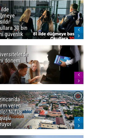
 ilde
Erzurum'da
üğmeye
Kürekle
sıldı!
işlenen
ullara 30 bin
vahşette karar
ni güvenlik
kesinleşti!
revlisi
Yargıtay
cezaları onadı
iversitelerde
Başkan
ni dönem
Sekmen'den
Tercih
Döneminde
Erzurum
Vurgusu
zincan'da
Meteoroloji
arm veren
uyardı!
blo! Nüfus
Doğu'ya yaz
şüşü
gelmeyecek
rüyor