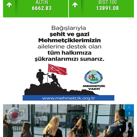
ALTIN
BIST 100
6662.83
13891.08