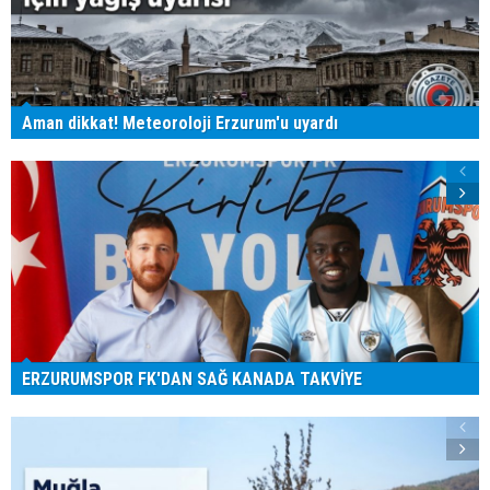
Aman dikkat! Meteoroloji Erzurum'u uyardı
ERZURUMSPOR FK'DAN SAĞ KANADA TAKVİYE