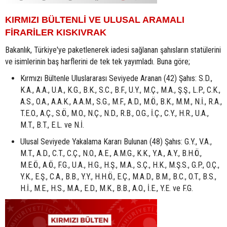
KIRMIZI BÜLTENLİ VE ULUSAL ARAMALI
FİRARİLER KISKIVRAK
Bakanlık, Türkiye'ye paketlenerek iadesi sağlanan şahısların statülerini
ve isimlerinin baş harflerini de tek tek yayımladı. Buna göre;
Kırmızı Bültenle Uluslararası Seviyede Aranan (42) Şahıs: S.D.,
K.A., A.A., U.A., K.G., B.K., S.C., B.F., U.Y., M.Ç., M.A., Ş.Ş., L.P., C.K.,
A.S., O.A., A.A.K., A.A.M., S.G., M.F., A.D., M.Ö., B.K., M.M., N.İ., R.A.,
T.E.O., A.Ç., S.Ö., M.O., N.Ç., N.D., R.B., O.G., İ.Ç., C.Y., H.R., U.A.,
M.T., B.T., E.L. ve N.İ.
Ulusal Seviyede Yakalama Kararı Bulunan (48) Şahıs: G.Y., V.A.,
M.T., A.D., C.T., C.Ç., N.O., A.E., A.M.G., K.K., Y.A., A.Y., B.H.Ö.,
M.E.Ö., A.Ö., F.G., U.A., H.G., H.Ş., M.A., S.Ç., H.K., M.Ş.S., G.P., O.Ç.,
Y.K., E.Ş., C.A., B.B., Y.Y., H.H.Ö., E.Ç., M.A.D., B.M., B.C., O.T., B.S.,
H.İ., M.E., H.S., M.A., E.D., M.K., B.B., A.O., İ.E., Y.E. ve F.G.