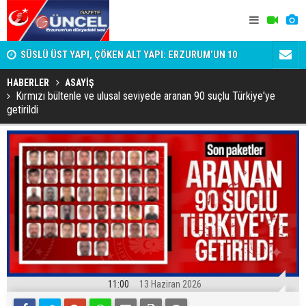
SÜSLÜ ÜST YAPI, ÇÖKEN ALT YAPI: ERZURUM’UN 10
Şehit ailel
DAKİKALIK GERÇEĞİ
HABERLER
ASAYİŞ
Kırmızı bültenle ve ulusal seviyede aranan 90 suçlu Türkiye'ye
getirildi
11:00
13 Haziran 2026