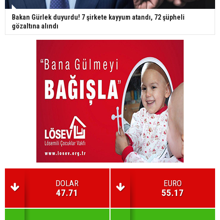
Bakan Gürlek duyurdu! 7 şirkete kayyum atandı, 72 şüpheli
gözaltına alındı
DOLAR
EURO
47.71
55.17