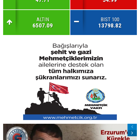
ALTIN
BIST 100
6507.09
13798.82