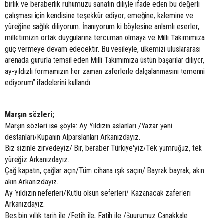
birlik ve beraberlik ruhumuzu sanatın diliyle ifade eden bu değerli
çalışması için kendisine teşekkür ediyor; emeğine, kalemine ve
yüreğine sağlık diliyorum. İnanıyorum ki böylesine anlamlı eserler,
milletimizin ortak duygularına tercüman olmaya ve Milli Takımımıza
güç vermeye devam edecektir. Bu vesileyle, ülkemizi uluslararası
arenada gururla temsil eden Milli Takımımıza üstün başarılar diliyor,
ay-yıldızlı formamızın her zaman zaferlerle dalgalanmasını temenni
ediyorum” ifadelerini kullandı.
Marşın sözleri;
Marşın sözleri ise şöyle: Ay Yıldızın aslanları /Yazar yeni
destanları/Kupanın Alparslanları Arkanızdayız.
Biz sizinle zirvedeyiz/ Bir, beraber Türkiye'yiz/Tek yumruğuz, tek
yüreğiz Arkanızdayız.
Çağ kapatın, çağlar açın/Tüm cihana ışık saçın/ Bayrak bayrak, akın
akın Arkanızdayız.
Ay Yıldızın neferleri/Kutlu olsun seferleri/ Kazanacak zaferleri
Arkanızdayız.
Beş bin yıllık tarih ile /Fetih ile, Fatih ile /Şuurumuz Çanakkale