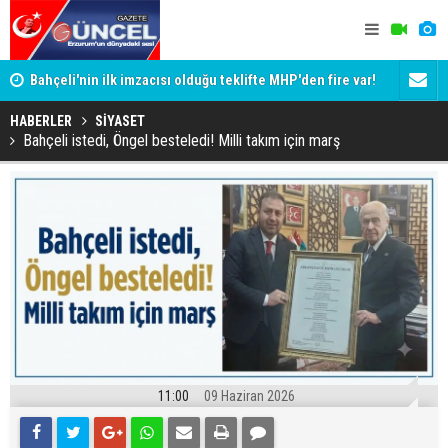
Bahçeli'nin ilk imzacısı olduğu teklifte MHP'den fire var!
Siyaset-Se
İşte imzalamayan o isim
Altınok ve K
HABERLER
SİYASET
Bahçeli istedi, Öngel besteledi! Milli takım için marş
11:00
09 Haziran 2026