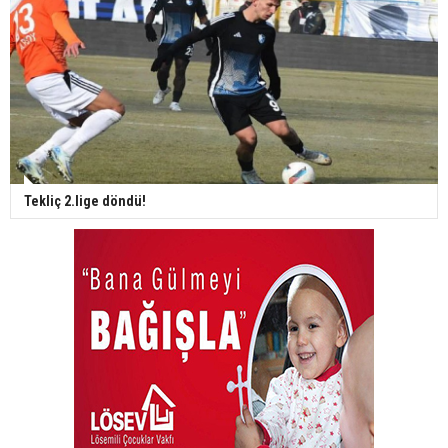
Tekliç 2.lige döndü!