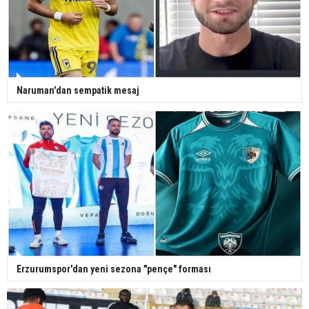
Naruman'dan sempatik mesaj
Erzurumspor'dan yeni sezona "pençe" forması