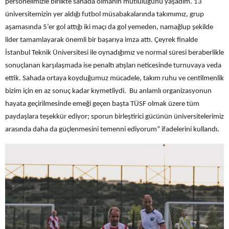
personelimizle birlikte sahada olmanın mutluluğunu yaşadım. 13
üniversitemizin yer aldığı futbol müsabakalarında takımımız, grup
aşamasında 5’er gol attığı iki maçı da gol yemeden, namağlup şekilde
lider tamamlayarak önemli bir başarıya imza attı. Çeyrek finalde
İstanbul Teknik Üniversitesi ile oynadığımız ve normal süresi beraberlikle
sonuçlanan karşılaşmada ise penaltı atışları neticesinde turnuvaya veda
ettik. Sahada ortaya koyduğumuz mücadele, takım ruhu ve centilmenlik
bizim için en az sonuç kadar kıymetliydi. Bu anlamlı organizasyonun
hayata geçirilmesinde emeği geçen başta TÜSF olmak üzere tüm
paydaşlara teşekkür ediyor; sporun birleştirici gücünün üniversitelerimiz
arasında daha da güçlenmesini temenni ediyorum” ifadelerini kullandı.