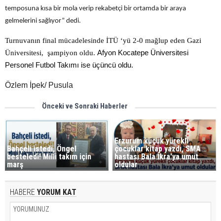
temposuna kısa bir mola verip rekabetçi bir ortamda bir araya
gelmelerini sağlıyor” dedi.
Turnuvanın final mücadelesinde İTÜ ‘yü 2-0 mağlup eden Gazi
Üniversitesi, şampiyon oldu.
Afyon Kocatepe Üniversitesi
Personel Futbol Takımı ise üçüncü oldu.
Özlem İpek/ Pusula
Önceki ve Sonraki Haberler
Erzurum küçük yürekli
Bahçeli istedi, Öngel
çocuklar kitap yazdı, SMA
besteledi! Milli takım için
hastası Bala İkra'ya umut
marş
oldular
HABERE
YORUM KAT