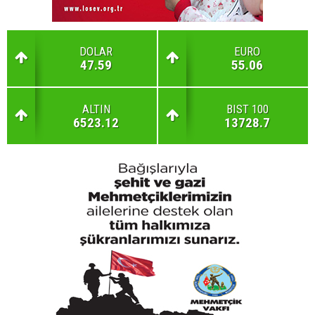
DOLAR
EURO
47.59
55.06
ALTIN
BIST 100
6523.12
13728.7