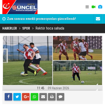
Zam sonrası emekli promosyonları güncellendi!
Salah anca
Ödemeler 32 bin TL'ye kadar çıkıyor
Rektör hoca sahada
HABERLER
SPOR
11:45
09 Haziran 2026