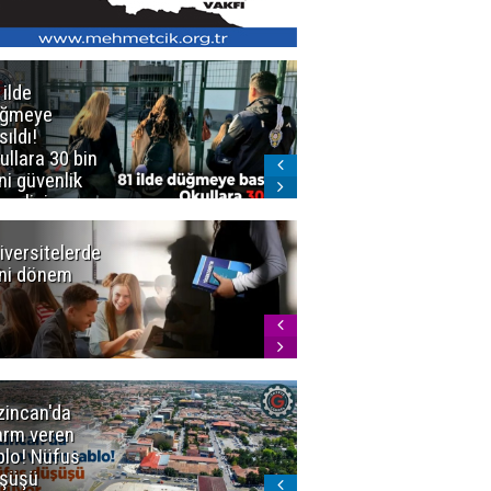
 ilde
Erzurum'da
üğmeye
Kürekle
sıldı!
işlenen
ullara 30 bin
vahşette karar
ni güvenlik
kesinleşti!
revlisi
Yargıtay
cezaları onadı
iversitelerde
Başkan
ni dönem
Sekmen'den
Tercih
Döneminde
Erzurum
Vurgusu
zincan'da
Meteoroloji
arm veren
uyardı!
blo! Nüfus
Doğu'ya yaz
şüşü
gelmeyecek