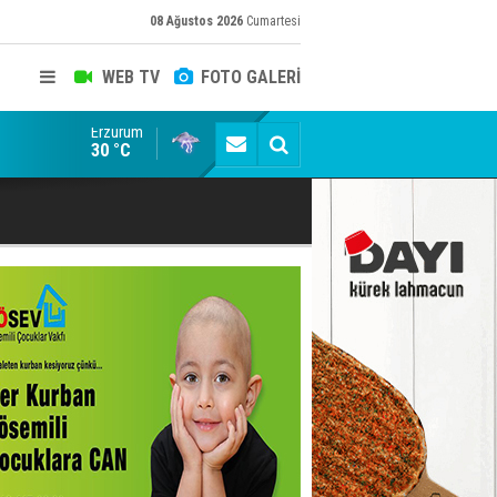
08 Ağustos 2026
Cumartesi
WEB TV
FOTO GALERİ
Erzurum
Dadaş 2.hafta Galatasaray'ı konuk edecek
30 °C