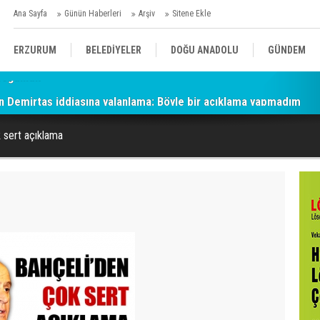
Ana Sayfa
Günün Haberleri
Arşiv
Sitene Ekle
ERZURUM
BELEDİYELER
DOĞU ANADOLU
GÜNDEM
n Demirtaş iddiasına yalanlama: Böyle bir açıklama yapmadım
SİYASET
AFAD/ SAVAŞ
SPOR
 sert açıklama
KÜLTÜR/SANAT//MAĞAZİN
BODRUM