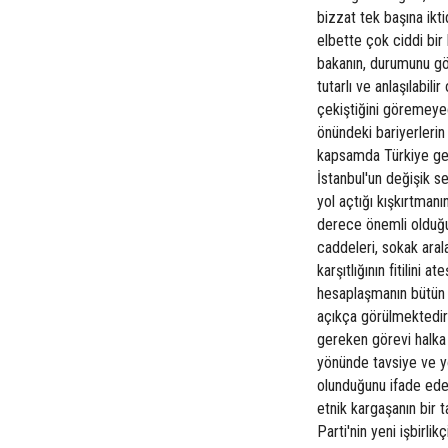
bizzat tek başına ikt
elbette çok ciddi bi
bakanın, durumunu gö
tutarlı ve anlaşılabili
çekiştiğini göremeyec
önündeki bariyerleri
kapsamda Türkiye gen
İstanbul'un değişik se
yol açtığı kışkırtman
derece önemli olduğun
caddeleri, sokak aral
karşıtlığının fitilini 
hesaplaşmanın bütün u
açıkça görülmektedir"
gereken görevi halka 
yönünde tavsiye ve yö
olunduğunu ifade eden
etnik kargaşanın bir
Parti'nin yeni işbirli