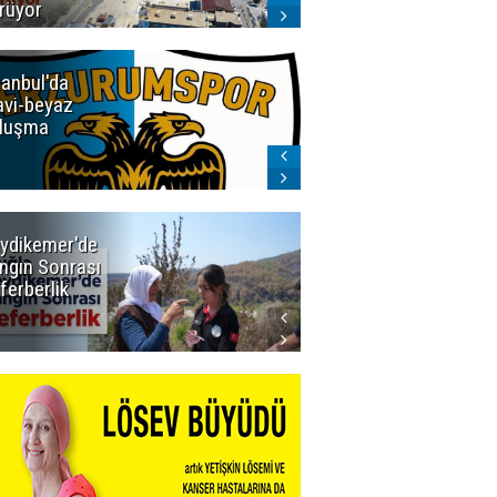
rüyor
tanbul'da
Erzurumspor
vi-beyaz
Store'de
luşma
yoğunluk
ydikemer'de
Muğla
ngın Sonrası
Büyükşehir
ferberlik
Tüm
İmkânlarıyla
Yangın
Sahasında