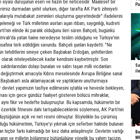
n siyasi duruşunun eseri ve hazin bir neticesidir. Maalesef bir
Pa
erimiz durmadan şehit olurken, diğer tarafta AK Parti zihniyeti
larıyla mutabakat zeminleri oluşturma gayretindedir" ifadelerini
eleneği ve Türk milletinin asırları aşan itibarı, saygınlığı, kudreti
ti'nin elinde iki paralık olduğunu ileri süren Bahçeli, bugünkü
 İmralı'da yatan haine neredeyse teslim olduğunu ve Türkiye'nin
nsafına terk edildiğini savundu. Bahçeli şunları kaydetti: "Ne
ğün tehditlerini sineye çeken Başbakan Erdoğan, şehitlerden
olarak niteleyebilecek kadar kendisini kaybetmiştir. Son
So
 saldırılarından dolayı bunalan ve sabrı taşan milli vicdanları
il
eğiştirmek amacıyla Kıbrıs meselesinde Avrupa Birliğine sanal
aşbakan'ı asla aklamayacak ve yaptıklarını unutturmaya
 devlet yapımızın tasfiye edilmesini iştahla ve hevesle bekleyen,
ması için gece gündüz faaliyet gösteren bölücü mihraklar,
 aynı fikir ve hedefte buluşmuştur. Bu kapsamda, hükümetin bir
zerklik fitnesini dahi tartışabileceklerini söylemesi, AK Parti'nin
düştüğünün açık ve net resmi olmuştur. Böylelikle bu çürümüş
uğu hükümetinin, Türkiye'yi yıkmak için seferber halinde bulunan
dan hiçbir farkı kalmadığı bir kez daha anlaşılmıştır. Devletin varlığı
Ba
MH
tanın ve milletin bölünmez bütünlüğüne yönelik bu vahim tacizin,