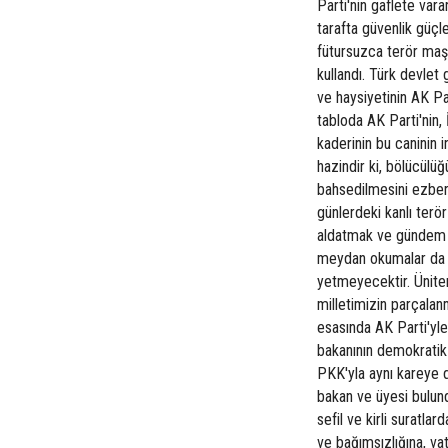
Parti'nin gaflete vara
tarafta güvenlik güçl
fütursuzca terör maşa
kullandı. Türk devlet g
ve haysiyetinin AK Par
tabloda AK Parti'nin,
kaderinin bu caninin i
hazindir ki, bölücülü
bahsedilmesini ezber 
günlerdeki kanlı terör
aldatmak ve gündem d
meydan okumalar da B
yetmeyecektir. Üniter
milletimizin parçalan
esasında AK Parti'yle
bakanının demokratik ö
PKK'yla aynı kareye 
bakan ve üyesi bulund
sefil ve kirli suratlar
ve bağımsızlığına, va