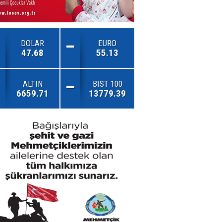
DOLAR
EURO
47.68
55.13
ALTIN
BIST 100
6659.71
13779.39