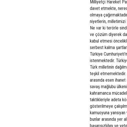
Milliyetçi Hareket Par
davet etmekte, nerede
olmaya çağırmaktadır.
niyetlerin, milletimi
Ne var ki terörle sind
ve çözüm diyerek dayat
kabul etmesi öncelikl
serbest kalma şartlar
Türkiye Cumhuriyeti'n
istenmektedir. Türkiy
Türk milletinin dağılm
teşkil etmemektedir. K
arasında esen ihanet r
savaş mağlubu ülkenin
kahramanca mücadele 
taktikleriyle adeta k
gösterilmeye çalışılmı
kamuoyuna yansıyan ve
bunlar arasında yer a
başarısızlığını ve yet