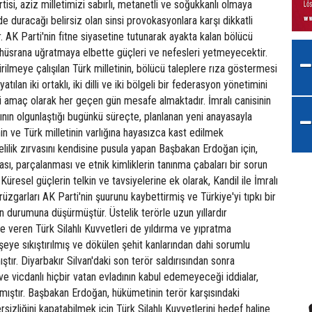
tisi, aziz milletimizi sabırlı, metanetli ve soğukkanlı olmaya
 duracağı belirsiz olan sinsi provokasyonlara karşı dikkatli
 AK Parti'nin fitne siyasetine tutunarak ayakta kalan bölücü
zi hüsrana uğratmaya elbette güçleri ve nefesleri yetmeyecektir.
irilmeye çalışılan Türk milletinin, bölücü taleplere rıza göstermesi
ılan iki ortaklı, iki dilli ve iki bölgeli bir federasyon yönetimini
i amaç olarak her geçen gün mesafe almaktadır. İmralı canisinin
ının olgunlaştığı bugünkü süreçte, planlanan yeni anayasayla
in ve Türk milletinin varlığına hayasızca kast edilmek
elilik zırvasını kendisine pusula yapan Başbakan Erdoğan için,
ası, parçalanması ve etnik kimliklerin tanınma çabaları bir sorun
üresel güçlerin telkin ve tavsiyelerine ek olarak, Kandil ile İmralı
üzgarları AK Parti'nin şuurunu kaybettirmiş ve Türkiye'yi tıpkı bir
 durumuna düşürmüştür. Üstelik terörle uzun yıllardır
veren Türk Silahlı Kuvvetleri de yıldırma ve yıpratma
öşeye sıkıştırılmış ve dökülen şehit kanlarından dahi sorumlu
ştır. Diyarbakır Silvan'daki son terör saldırısından sonra
 vicdanlı hiçbir vatan evladının kabul edemeyeceği iddialar,
lmıştır. Başbakan Erdoğan, hükümetinin terör karşısındaki
ersizliğini kapatabilmek için Türk Silahlı Kuvvetlerini hedef haline