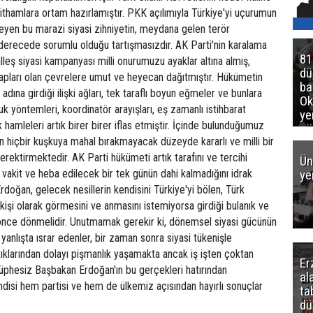
, ithamlara ortam hazırlamıştır. PKK açılımıyla Türkiye'yi uçurumun
eyen bu marazi siyasi zihniyetin, meydana gelen terör
ci derecede sorumlu olduğu tartışmasızdır. AK Parti'nin karalama
81
alleş siyasi kampanyası milli onurumuzu ayaklar altına almış,
d
apları olan çevrelere umut ve heyecan dağıtmıştır. Hükümetin
ba
ına girdiği ilişki ağları, tek taraflı boyun eğmeler ve bunlara
Ok
uk yöntemleri, koordinatör arayışları, eş zamanlı istihbarat
ye
k hamleleri artık birer birer iflas etmiştir. İçinde bulunduğumuz
gö
nin hiçbir kuşkuya mahal bırakmayacak düzeyde kararlı ve milli bir
rektirmektedir. AK Parti hükümeti artık tarafını ve tercihi
Ün
akit ve heba edilecek bir tek günün dahi kalmadığını idrak
ye
rdoğan, gelecek nesillerin kendisini Türkiye'yi bölen, Türk
ir kişi olarak görmesini ve anmasını istemiyorsa girdiği bulanık ve
n önce dönmelidir. Unutmamak gerekir ki, dönemsel siyasi gücünün
yanlışta ısrar edenler, bir zaman sonra siyasi tükenişle
ptıklarından dolayı pişmanlık yaşamakta ancak iş işten çoktan
Er
üphesiz Başbakan Erdoğan'ın bu gerçekleri hatırından
al
isi hem partisi ve hem de ülkemiz açısından hayırlı sonuçlar
ta
dü