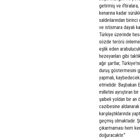
getirmiş ve iftiralara
kenarına kadar sürükl
saldırılarından birin
ve istismara dayalı k
Türkiye üzerinde hes
sözde terörü önleme ad
eşlik eden arabulucul
hezeyanları gibi takti
ağır şartlar, Türkiye'
duruş göstermesini ge
yapmalı, kaybedecek v
etmelidir. Başbakan E
milletini ayrıştıran b
şaibeli yoldan bir a
cazibesine aldanarak 
karşılaştıklarında ya
geçmiş olmaktadır. Ş
çıkarmaması hem kend
doğuracaktır."