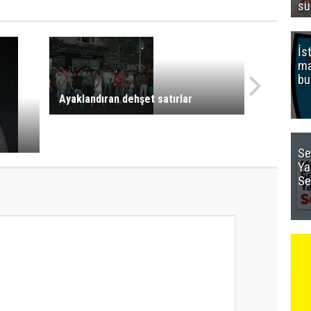
sü
İs
ma
bu
Ayaklandıran dehşet satırlar
Se
Ya
Se