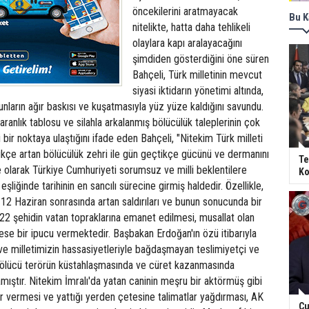
öncekilerini aratmayacak
Bu K
nitelikte, hatta daha tehlikeli
olaylara kapı aralayacağını
şimdiden gösterdiğini öne süren
Bahçeli, Türk milletinin mevcut
siyasi iktidarın yönetimi altında,
runların ağır baskısı ve kuşatmasıyla yüz yüze kaldığını savundu.
aranlık tablosu ve silahla arkalanmış bölücülük taleplerinin çok
i bir noktaya ulaştığını ifade eden Bahçeli, "Nitekim Türk milleti
ikçe artan bölücülük zehri ile gün geçtikçe gücünü ve dermanını
Te
 olarak Türkiye Cumhuriyeti sorumsuz ve milli beklentilere
Ko
şliğinde tarihinin en sancılı sürecine girmiş haldedir. Özellikle,
2 Haziran sonrasında artan saldırıları ve bunun sonucunda bir
22 şehidin vatan topraklarına emanet edilmesi, musallat olan
ese bir ipucu vermektedir. Başbakan Erdoğan'ın özü itibarıyla
e milletimizin hassasiyetleriyle bağdaşmayan teslimiyetçi ve
, bölücü terörün küstahlaşmasında ve cüret kazanmasında
namıştır. Nitekim İmralı'da yatan caninin meşru bir aktörmüş gibi
r vermesi ve yattığı yerden çetesine talimatlar yağdırması, AK
Cu