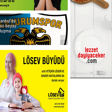
tanbul'da
Erzurumspor
vi-beyaz
Store'de
luşma
yoğunluk