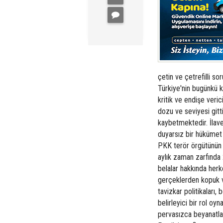
çetin ve çetrefilli so
Türkiye'nin bugünkü k
kritik ve endişe veric
dozu ve seviyesi gitt
kaybetmektedir. İlave
duyarsız bir hükümet e
PKK terör örgütünün 1
aylık zaman zarfında 
belalar hakkında herk
gerçeklerden kopuk v
tavizkar politikaları
belirleyici bir rol oy
pervasızca beyanatla