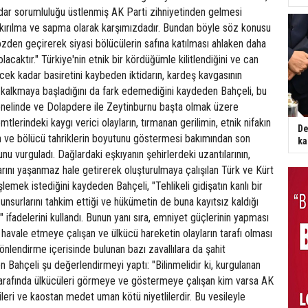
idar sorumluluğu üstlenmiş AK Parti zihniyetinden gelmesi
r kırılma ve sapma olarak karşımızdadır. Bundan böyle söz konusu
zden geçirerek siyasi bölücülerin safına katılması ahlaken daha
r olacaktır." Türkiye'nin etnik bir kördüğümle kilitlendiğini ve can
ek kadar basiretini kaybeden iktidarın, kardeş kavgasının
n kalkmaya başladığını da fark edemediğini kaydeden Bahçeli, bu
elinde ve Dolapdere ile Zeytinburnu başta olmak üzere
mtlerindeki kaygı verici olayların, tırmanan gerilimin, etnik nifakın
De
ın ve bölücü tahriklerin boyutunu göstermesi bakımından son
ka
u vurguladı. Dağlardaki eşkıyanın şehirlerdeki uzantılarının,
arını yaşanmaz hale getirerek oluşturulmaya çalışılan Türk ve Kürt
ateşlemek istediğini kaydeden Bahçeli, "Tehlikeli gidişatın kanlı bir
nsurlarını tahkim ettiği ve hükümetin de buna kayıtsız kaldığı
 ifadelerini kullandı. Bunun yanı sıra, emniyet güçlerinin yapması
havale etmeye çalışan ve ülkücü hareketin olayların tarafı olması
nlendirme içerisinde bulunan bazı zavallılara da şahit
 Bahçeli şu değerlendirmeyi yaptı: "Bilinmelidir ki, kurgulanan
 tarafında ülkücüleri görmeye ve göstermeye çalışan kim varsa AK
kçileri ve kaostan medet uman kötü niyetlilerdir. Bu vesileyle