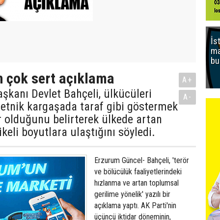
İs
ma
bu
n çok sert açıklama
A+
kanı Devlet Bahçeli, ülkücüleri
A-
etnik kargaşada taraf gibi göstermek
er olduğunu belirterek ülkede artan
ikeli boyutlara ulaştığını söyledi.
Erzurum Güncel- Bahçeli, 'terör
ve bölücülük faaliyetlerindeki
hızlanma ve artan toplumsal
gerilime yönelik' yazılı bir
açıklama yaptı. AK Parti'nin
üçüncü iktidar döneminin,