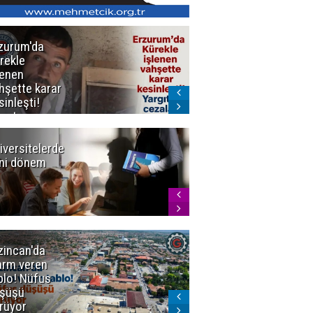
zurum'da
Erzurum dâhil
rekle
Çok Sayıda
lenen
İlde
hşette karar
Uyuşturucuya
sinleşti!
Darbe
rgıtay
zaları onadı
iversitelerde
Başkan
ni dönem
Sekmen'den
Tercih
Döneminde
Erzurum
Vurgusu
zincan'da
Meteoroloji
arm veren
uyardı!
blo! Nüfus
Doğu'ya yaz
şüşü
gelmeyecek
rüyor