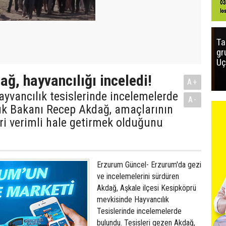
Ta
gr
Uç
ğ, hayvancılığı inceledi!
A+
yvancılık tesislerinde incelemelerde
A-
ık Bakanı Recep Akdağ, amaçlarının
ri verimli hale getirmek olduğunu
Erzurum Güncel- Erzurum'da gezi
ve incelemelerini sürdüren
Akdağ, Aşkale ilçesi Kesipköprü
mevkisinde Hayvancılık
Tesislerinde incelemelerde
bulundu. Tesisleri gezen Akdağ,