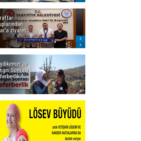
raftar
Ligde yeni
uplarından
sezon
ar'a ziyaret
başlıyor! İlk
düdük Bolu'da
çalacak
ydikemer'de
Muğla
ngın Sonrası
Büyükşehir
ferberlik
Tüm
İmkânlarıyla
Yangın
Sahasında