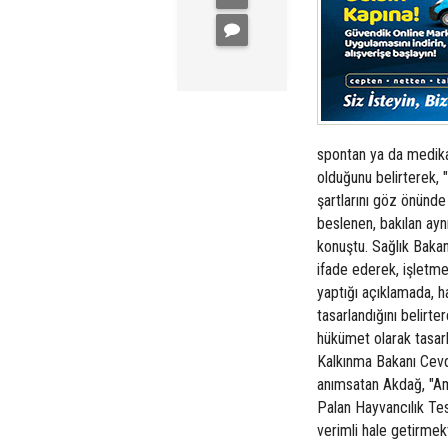
spontan ya da medika
olduğunu belirterek,
şartlarını göz önünd
beslenen, bakılan ayn
konuştu. Sağlık Baka
ifade ederek, işletme
yaptığı açıklamada, h
tasarlandığını belirt
hükümet olarak tasarla
Kalkınma Bakanı Cevd
anımsatan Akdağ, "Am
Palan Hayvancılık Tesi
verimli hale getirmek