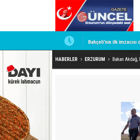
ntrol altında
Bahçeli'nin ilk imzacısı
HABERLER
ERZURUM
Bakan Akdağ, h