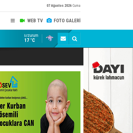
07 Ağustos 2026
Cuma
WEB TV
FOTO GALERİ
Erzurum
Siyaset-Sermaye Çizgisinde Haklılığın Resmi: Selami Al
17 °C