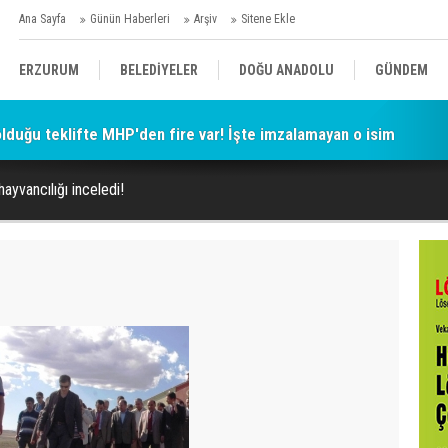
Ana Sayfa
Günün Haberleri
Arşiv
Sitene Ekle
ERZURUM
BELEDİYELER
DOĞU ANADOLU
GÜNDEM
 olduğu teklifte MHP'den fire var! İşte imzalamayan o isim
SİYASET
AFAD/ SAVAŞ
SPOR
ayvancılığı inceledi!
KÜLTÜR/SANAT//MAĞAZİN
BODRUM