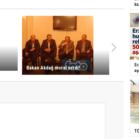
ka
Er
Bakan Akdağ moral verdi!
aş
TC