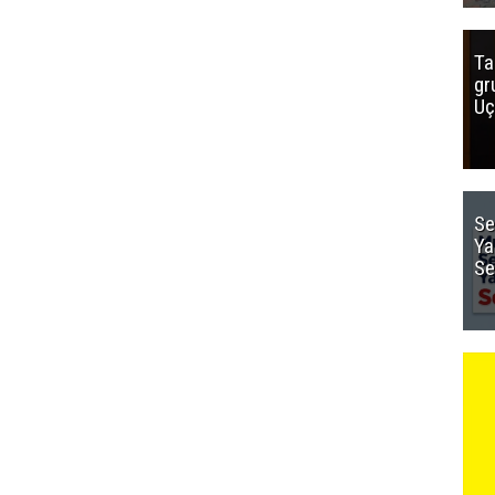
Ta
gr
Uç
Se
Ya
Se