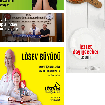
raftar
Ligde yeni
uplarından
sezon
ar'a ziyaret
başlıyor! İlk
düdük Bolu'da
çalacak