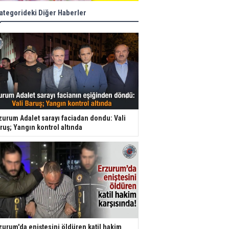
ategorideki Diğer Haberler
zurum Adalet sarayı faciadan dondu: Vali
ruş; Yangın kontrol altında
zurum'da eniştesini öldüren katil hakim