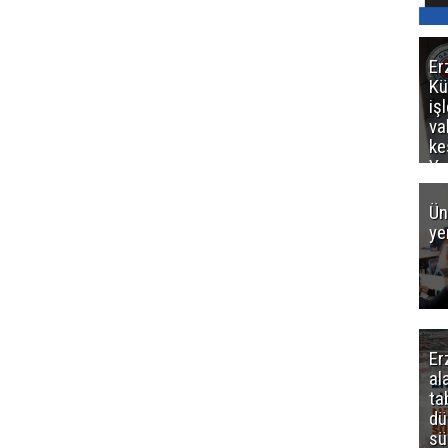
Er
Kü
iş
va
ke
Ya
ce
Ün
ye
Er
al
ta
dü
sü