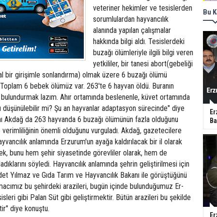
veteriner hekimler ve tesislerden
Bu K
sorumlulardan hayvancılık
alanında yapılan çalışmalar
hakkında bilgi aldı. Tesislerdeki
buzağı ölümleriyle ilgili bilgi veren
yetkililer, bir tanesi abort(gebeliği
l bir girişimle sonlandırma) olmak üzere 6 buzağı ölümü
 "Toplam 6 bebek ölümüz var. 263'te 6 hayvan öldü. Buranın
e bulundurmak lazım. Ahır ortamında beslenenle, küvet ortamında
ı düşünülebilir mi? Şu an hayvanlar adaptasyon sürecinde" diye
Er
nı Akdağ da 263 hayvanda 6 buzağı ölümünün fazla olduğunu
Ba
 verimliliğinin önemli olduğunu vurguladı. Akdağ, gazetecilere
ayvancılık anlamında Erzurum'un ayağa kaldırılacak bir il olarak
erek, bunu hem şehir siyasetinde görevliler olarak, hem de
dıklarını söyledi. Hayvancılık anlamında şehrin geliştirilmesi için
et Yılmaz ve Gıda Tarım ve Hayvancılık Bakanı ile görüştüğünü
acımız bu şehirdeki arazileri, bugün içinde bulunduğumuz Er-
sleri gibi Palan Süt gibi geliştirmektir. Bütün arazileri bu şekilde
tir" diye konuştu.
Er