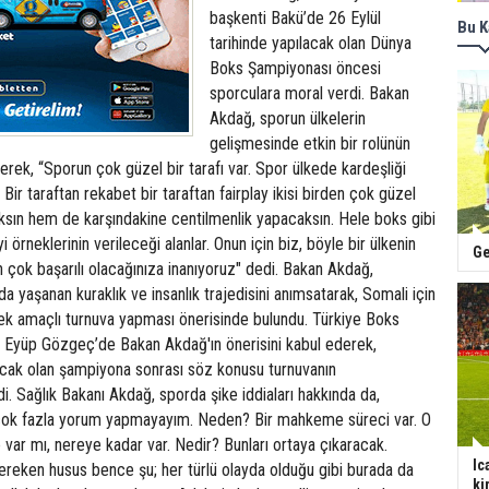
başkenti Bakü’de 26 Eylül
Bu K
tarihinde yapılacak olan Dünya
Boks Şampiyonası öncesi
sporculara moral verdi. Bakan
Akdağ, sporun ülkelerin
gelişmesinde etkin bir rolünün
rek, “Sporun çok güzel bir tarafı var. Spor ülkede kardeşliği
. Bir taraftan rekabet bir taraftan fairplay ikisi birden çok güzel
ksın hem de karşındakine centilmenlik yapacaksın. Hele boks gibi
i örneklerinin verileceği alanlar. Onun için biz, böyle bir ülkenin
Ge
in çok başarılı olacağınıza inanıyoruz" dedi. Bakan Akdağ,
a yaşanan kuraklık ve insanlık trajedisini anımsatarak, Somali için
tek amaçlı turnuva yapması önerisinde bulundu. Türkiye Boks
Eyüp Gözgeç’de Bakan Akdağ'ın önerisini kabul ederek,
cak olan şampiyona sonrası söz konusu turnuvanın
rdi. Sağlık Bakanı Akdağ, sporda şike iddiaları hakkında da,
çok fazla yorum yapmayayım. Neden? Bir mahkeme süreci var. O
ar mı, nereye kadar var. Nedir? Bunları ortaya çıkaracak.
Ic
reken husus bence şu; her türlü olayda olduğu gibi burada da
ki