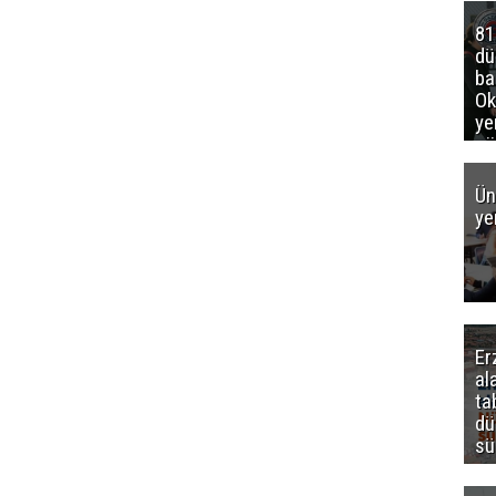
81
d
ba
Ok
ye
gö
Ün
ye
Er
al
ta
dü
sü