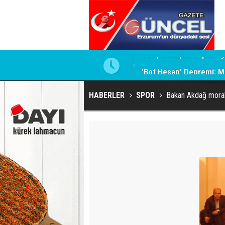
'Bot Hesap' Depremi: M
HABERLER
SPOR
Bakan Akdağ moral