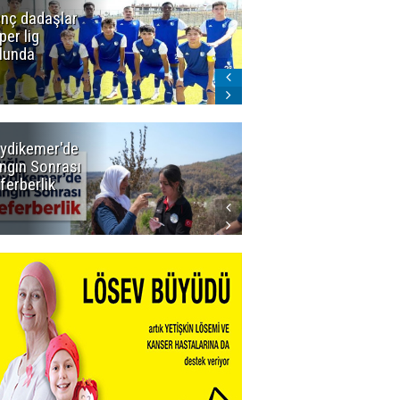
nç dadaşlar
Icardi'den
per lig
Galatasaray'a
lunda
ret! Böyle
biteceğini
kimse tahmin
edemezdi
ydikemer'de
Muğla
ngın Sonrası
Büyükşehir
ferberlik
Tüm
İmkânlarıyla
Yangın
Sahasında