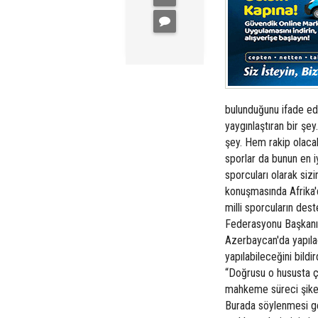
bulunduğunu ifade ede
yaygınlaştıran bir şey
şey. Hem rakip olaca
sporlar da bunun en iy
sporcuları olarak siz
konuşmasında Afrika'd
milli sporcuların des
Federasyonu Başkanı 
Azerbaycan'da yapıla
yapılabileceğini bildi
“Doğrusu o hususta 
mahkeme süreci şike v
Burada söylenmesi ge