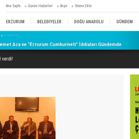
Ana Sayfa
Günün Haberleri
Arşiv
Sitene Ekle
ERZURUM
BELEDİYELER
DOĞU ANADOLU
GÜNDEM
emet Aca ve "Erzurum Cumhuriyeti" İddiaları Gündemde
SİYASET
AFAD/ SAVAŞ
SPOR
 verdi!
KÜLTÜR/SANAT//MAĞAZİN
BODRUM