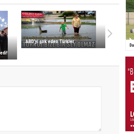
ABD'yi şok eden Türkler
Da
edi!