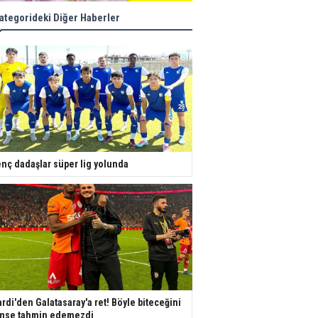
ategorideki Diğer Haberler
nç dadaşlar süper lig yolunda
ardi'den Galatasaray'a ret! Böyle biteceğini
mse tahmin edemezdi