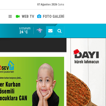
07 Ağustos 2026
Cuma
WEB TV
FOTO GALERİ
Erzurum
Viago Yachting Kiralık Yat Seçenekleri ile Tekne Tatil
24 °C