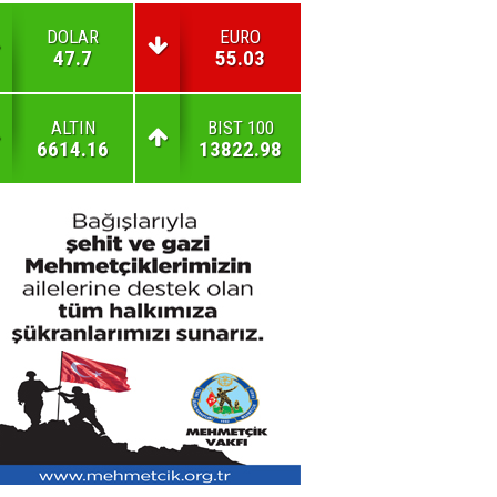
DOLAR
EURO
47.7
55.03
ALTIN
BIST 100
6614.16
13822.98