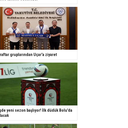
raftar gruplarından Uçar'a ziyaret
gde yeni sezon başlıyor! İlk düdük Bolu'da
lacak