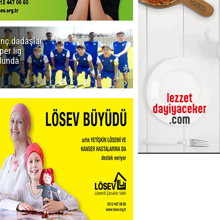
nç dadaşlar
Viago
per lig
Yachting
lunda
Kiralık Yat
Seçenekleri ile
Tekne Tatilini
Planlayın