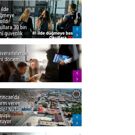
 ilde
Erzurum'da
üğmeye
Kürekle
sıldı!
işlenen
ullara 30 bin
vahşette karar
ni güvenlik
kesinleşti!
revlisi
Yargıtay
cezaları onadı
iversitelerde
Başkan
ni dönem
Sekmen'den
Tercih
Döneminde
Erzurum
Vurgusu
zincan'da
Meteoroloji
arm veren
uyardı!
blo! Nüfus
Doğu'ya yaz
şüşü
gelmeyecek
rüyor