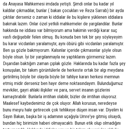
da Anayasa Mahkemesi imdada yetişti. Şimdi onlar bu kadar yıl
kaldılar çıkmadılar, bunlar ( bakan çocukları ve Reza Sarrab) bir ayda
çıktılar derseniz o zaman ki iddialar ile bu kişilere yüklenen iddialara
bakmak lazım. Onlar özel yetkili mahkemeler de yargılandılar. Bunlar
hakkında ne iddiası var bilmiyorum ama hakimin verdiği karar suç
vasfı değişebilir felen olmuş. Bu konuda ben tek bir şey söyleyeyim
bu karar vicdanları yaralamıştır, aynı öbürü gibi vicdanları yaralamıştır.
Ben şu gözle bakmıyorum. Kalsınlar içeride çıkmasınlar şöyle olsun
böyle olsun. İyi bir yargılanmayla ne yaptıklarını görmemiz lazım.
Dışarıdan baktığım zaman çıplak gözle. Haklarında bu kadar fazla şey
konuşulan, bir takım görüntülerle de herkeste ortak bir algı meydana
getirilmiş böyle bir olayda böyle bir tahliye kararı herkesi memnun
etmiş midir derseniz ben hayır deme noktasındayım. Bulunduğumuz
mevkiler, gayri ahlaki ilişkiler ve para, servet insanın gözlerini
kamaştırabilir. Bunlarla imtihan olabilir, bizler de imtihan oluyoruz.
Maalesef kaybedenimiz de çok oluyor. Allah korusun, neredeyse
bunu meşru hale getirecek çok tehlikeye düşen insan var. Diyelim ki
Sayın Bakan, başka bir iş adamının uçağıyla Umre'ye gitmiş olsaydı,
bundan hiç birimizin haberi olmayacaktı. Bunun etik olup olmadığını