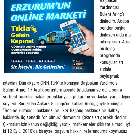
Başbakan
Yardımcısı
Bülent Arınç’ı
dinledim. Acaba
benden başka
dinleyen oldu mu
bilmiyorum. Ama
bu ilginç
programda
konuşulanları
sizinle
paylaşmak
istedim. Dün akşam CNN Türk’te konuşan Başbakan Yardımcısı
Bülent Arınç, 17 Aralık soruşturmasında tutuklanan ve daha sonra
serbest bırakılan bakan çocuklarıyla ilgili kararın vicdanları yaraladığını
söyledi. Bursa'dan Ankara Günlüğü'ne katılan Arınç, şöyle konuştu:
“Ben ne Hilmioğlu hakkında, ne İlker Başbuğ hakkında ne Balbay
hakkında, üç senedir "oh olmuş" demedim. Çıkmaları gerekir dedim.
Çıkmaları için kanun değişikliği yaptık, mahkemeler dikkate almadı. İyi
ki 12 Eylül 2010'da bireysel başvuru hakkını referanduma koymuşuz