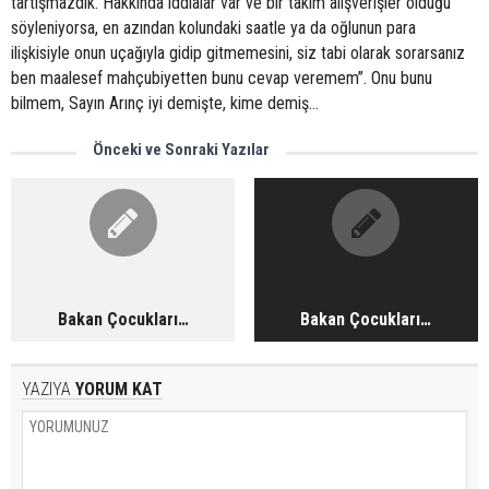
tartışmazdık. Hakkında iddialar var ve bir takım alışverişler olduğu
söyleniyorsa, en azından kolundaki saatle ya da oğlunun para
ilişkisiyle onun uçağıyla gidip gitmemesini, siz tabi olarak sorarsanız
ben maalesef mahçubiyetten bunu cevap veremem”. Onu bunu
bilmem, Sayın Arınç iyi demişte, kime demiş…
Önceki ve Sonraki Yazılar
Bakan Çocukları…
Bakan Çocukları…
YAZIYA
YORUM KAT