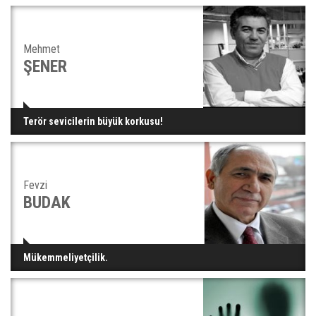
Mehmet
ŞENER
Terör sevicilerin büyük korkusu!
Fevzi
BUDAK
Mükemmeliyetçilik.