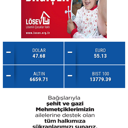
DOLAR
EURO
47.68
55.13
ALTIN
BIST 100
6659.71
13779.39