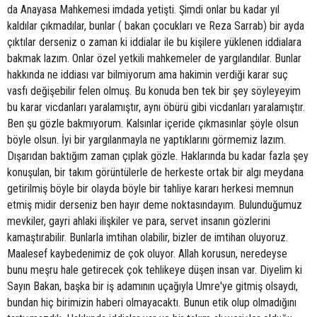
da Anayasa Mahkemesi imdada yetişti. Şimdi onlar bu kadar yıl
kaldılar çıkmadılar, bunlar ( bakan çocukları ve Reza Sarrab) bir ayda
çıktılar derseniz o zaman ki iddialar ile bu kişilere yüklenen iddialara
bakmak lazım. Onlar özel yetkili mahkemeler de yargılandılar. Bunlar
hakkında ne iddiası var bilmiyorum ama hakimin verdiği karar suç
vasfı değişebilir felen olmuş. Bu konuda ben tek bir şey söyleyeyim
bu karar vicdanları yaralamıştır, aynı öbürü gibi vicdanları yaralamıştır.
Ben şu gözle bakmıyorum. Kalsınlar içeride çıkmasınlar şöyle olsun
böyle olsun. İyi bir yargılanmayla ne yaptıklarını görmemiz lazım.
Dışarıdan baktığım zaman çıplak gözle. Haklarında bu kadar fazla şey
konuşulan, bir takım görüntülerle de herkeste ortak bir algı meydana
getirilmiş böyle bir olayda böyle bir tahliye kararı herkesi memnun
etmiş midir derseniz ben hayır deme noktasındayım. Bulunduğumuz
mevkiler, gayri ahlaki ilişkiler ve para, servet insanın gözlerini
kamaştırabilir. Bunlarla imtihan olabilir, bizler de imtihan oluyoruz.
Maalesef kaybedenimiz de çok oluyor. Allah korusun, neredeyse
bunu meşru hale getirecek çok tehlikeye düşen insan var. Diyelim ki
Sayın Bakan, başka bir iş adamının uçağıyla Umre'ye gitmiş olsaydı,
bundan hiç birimizin haberi olmayacaktı. Bunun etik olup olmadığını