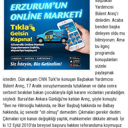
Başbakan
Yardımcısı
Bülent Arınç’ı
dinledim. Acaba
benden başka
dinleyen oldu mu
bilmiyorum. Ama
bu ilginç
programda
konuşulanları
sizinle
paylaşmak
istedim. Dün akşam CNN Türk’te konuşan Başbakan Yardımcısı
Bülent Arınç, 17 Aralık soruşturmasında tutuklanan ve daha sonra
serbest bırakılan bakan çocuklarıyla ilgili kararın vicdanları yaraladığını
söyledi. Bursa'dan Ankara Günlüğü'ne katılan Arınç, şöyle konuştu:
“Ben ne Hilmioğlu hakkında, ne İlker Başbuğ hakkında ne Balbay
hakkında, üç senedir "oh olmuş" demedim. Çıkmaları gerekir dedim.
Çıkmaları için kanun değişikliği yaptık, mahkemeler dikkate almadı. İyi
ki 12 Eylül 2010'da bireysel başvuru hakkını referanduma koymuşuz