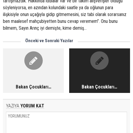
tartışmazdık. Hakkında iddialar var ve bir takım alışverişler olduğu
söyleniyorsa, en azından kolundaki saatle ya da oğlunun para
ilişkisiyle onun uçağıyla gidip gitmemesini, siz tabi olarak sorarsanız
ben maalesef mahçubiyetten bunu cevap veremem”. Onu bunu
bilmem, Sayın Arınç iyi demişte, kime demiş…
Önceki ve Sonraki Yazılar
Bakan Çocukları…
Bakan Çocukları…
YAZIYA
YORUM KAT