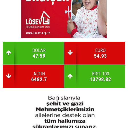
DOLAR
EURO
47.59
54.93
ALTIN
BIST 100
6482.7
13798.82