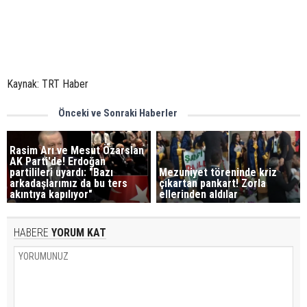
Kaynak: TRT Haber
Önceki ve Sonraki Haberler
Rasim Arı ve Mesut Özarslan
AK Parti'de! Erdoğan
partilileri uyardı: "Bazı
Mezuniyet töreninde kriz
arkadaşlarımız da bu ters
çıkartan pankart! Zorla
akıntıya kapılıyor"
ellerinden aldılar
HABERE
YORUM KAT