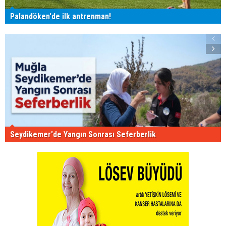
Palandöken'de ilk antrenman!
Seydikemer'de Yangın Sonrası Seferberlik