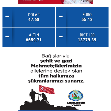
DOLAR
EURO
47.68
55.13
ALTIN
BIST 100
6659.71
13779.39