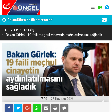
Palandöken'de ilk antrenman!
Kaptan Yum
HABERLER
ASAYİŞ
Bakan Gürlek: 19 faili meçhul cinayetin aydınlatılmasını sağladık
17:00
25 Haziran 2026