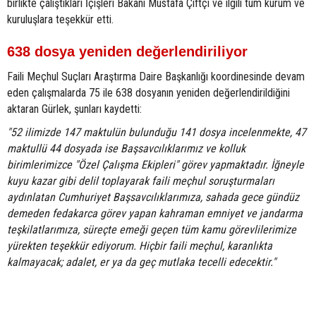
birlikte çalıştıkları İçişleri Bakanı Mustafa Çiftçi ve ilgili tüm kurum ve
kuruluşlara teşekkür etti.
638 dosya yeniden değerlendiriliyor
Faili Meçhul Suçları Araştırma Daire Başkanlığı koordinesinde devam
eden çalışmalarda 75 ile 638 dosyanın yeniden değerlendirildiğini
aktaran Gürlek, şunları kaydetti:
"52 ilimizde 147 maktulün bulunduğu 141 dosya incelenmekte, 47
maktullü 44 dosyada ise Başsavcılıklarımız ve kolluk
birimlerimizce "Özel Çalışma Ekipleri" görev yapmaktadır. İğneyle
kuyu kazar gibi delil toplayarak faili meçhul soruşturmaları
aydınlatan Cumhuriyet Başsavcılıklarımıza, sahada gece gündüz
demeden fedakarca görev yapan kahraman emniyet ve jandarma
teşkilatlarımıza, süreçte emeği geçen tüm kamu görevlilerimize
yürekten teşekkür ediyorum. Hiçbir faili meçhul, karanlıkta
kalmayacak; adalet, er ya da geç mutlaka tecelli edecektir."