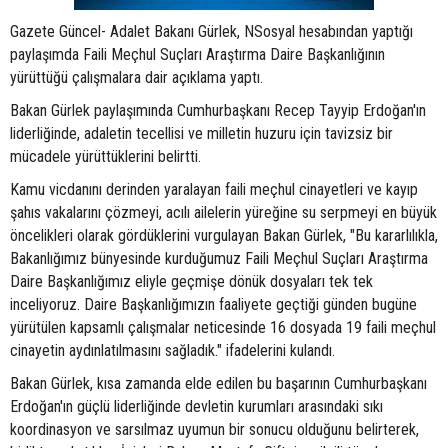
Gazete Güncel- Adalet Bakanı Gürlek, NSosyal hesabından yaptığı
paylaşımda Faili Meçhul Suçları Araştırma Daire Başkanlığının
yürüttüğü çalışmalara dair açıklama yaptı.
Bakan Gürlek paylaşımında Cumhurbaşkanı Recep Tayyip Erdoğan'ın
liderliğinde, adaletin tecellisi ve milletin huzuru için tavizsiz bir
mücadele yürüttüklerini belirtti.
Kamu vicdanını derinden yaralayan faili meçhul cinayetleri ve kayıp
şahıs vakalarını çözmeyi, acılı ailelerin yüreğine su serpmeyi en büyük
öncelikleri olarak gördüklerini vurgulayan Bakan Gürlek, "Bu kararlılıkla,
Bakanlığımız bünyesinde kurduğumuz Faili Meçhul Suçları Araştırma
Daire Başkanlığımız eliyle geçmişe dönük dosyaları tek tek
inceliyoruz. Daire Başkanlığımızın faaliyete geçtiği günden bugüne
yürütülen kapsamlı çalışmalar neticesinde 16 dosyada 19 faili meçhul
cinayetin aydınlatılmasını sağladık." ifadelerini kulandı.
Bakan Gürlek, kısa zamanda elde edilen bu başarının Cumhurbaşkanı
Erdoğan'ın güçlü liderliğinde devletin kurumları arasındaki sıkı
koordinasyon ve sarsılmaz uyumun bir sonucu olduğunu belirterek,