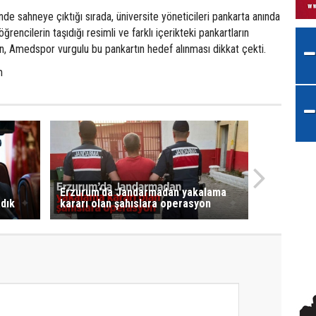
nde sahneye çıktığı sırada, üniversite yöneticileri pankarta anında
ğrencilerin taşıdığı resimli ve farklı içerikteki pankartların
ken, Amedspor vurgulu bu pankartın hedef alınması dikkat çekti.
m
Erzurum'da Jandarmadan yakalama
adık
kararı olan şahıslara operasyon