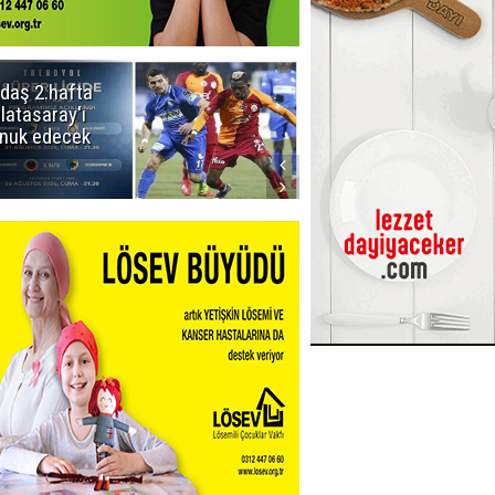
daş 2.hafta
Ömer Arda
latasaray'ı
U20 Millî Takım
nuk edecek
kadrosunda