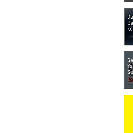
Da
Ga
ko
Se
Ya
Se