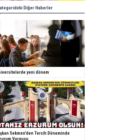
ategorideki Diğer Haberler
iversitelerde yeni dönem
şkan Sekmen'den Tercih Döneminde
zurum Vurgusu