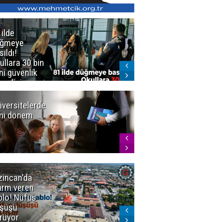
 ilde
Erzurum'da
üğmeye
Kürekle
sıldı!
işlenen
ullara 30 bin
vahşette karar
ni güvenlik
kesinleşti!
revlisi
Yargıtay
cezaları onadı
iversitelerde
Başkan
ni dönem
Sekmen'den
Tercih
Döneminde
Erzurum
Vurgusu
zincan'da
Meteoroloji
arm veren
uyardı!
blo! Nüfus
Doğu'ya yaz
şüşü
gelmeyecek
rüyor