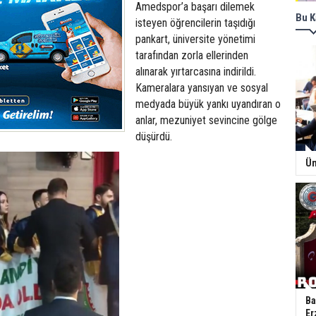
Amedspor’a başarı dilemek
Bu K
isteyen öğrencilerin taşıdığı
pankart, üniversite yönetimi
tarafından zorla ellerinden
alınarak yırtarcasına indirildi.
Kameralara yansıyan ve sosyal
medyada büyük yankı uyandıran o
anlar, mezuniyet sevincine gölge
düşürdü.
Ün
Ba
Er