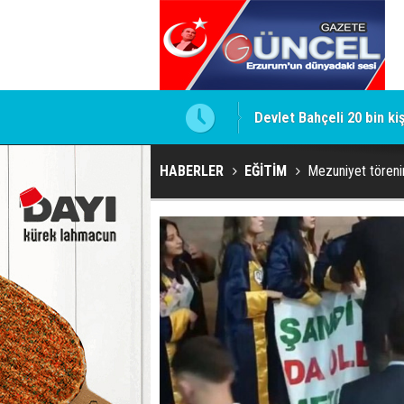
Devlet Bahçeli 20 bin ki
HABERLER
EĞİTİM
Mezuniyet törenin