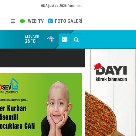
08 Ağustos 2026
Cumartesi
WEB TV
FOTO GALERİ
Erzurum
Gülistan Doku Dosyasında Siyah Helikopter Skandalı:
26 °C