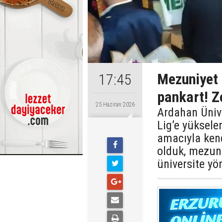
Mezuniyet 
17:45
pankart! Zo
25 Haziran 2026
Ardahan Ünive
Lig’e yüksel
amacıyla kend
olduk, mezun 
üniversite y