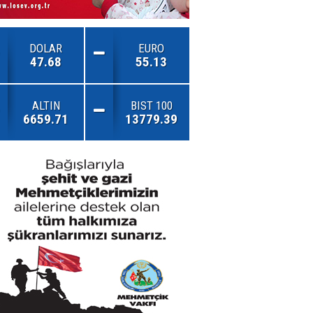
DOLAR
EURO
47.68
55.13
ALTIN
BIST 100
6659.71
13779.39