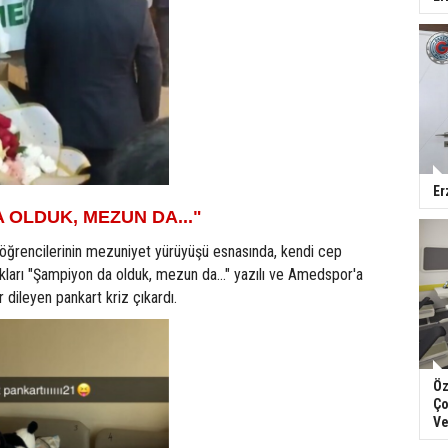
Er
 OLDUK, MEZUN DA..."
 öğrencilerinin mezuniyet yürüyüşü esnasında, kendi cep
dıkları "Şampiyon da olduk, mezun da..." yazılı ve Amedspor'a
r dileyen pankart kriz çıkardı.
Öz
Ço
Ve