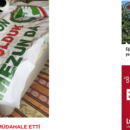
Eğ
y
MÜDAHALE ETTİ