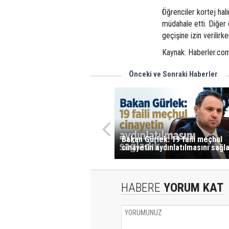
Öğrenciler kortej hali
müdahale etti. Diğer ö
geçişine izin verilir
Kaynak: Haberler.co
Önceki ve Sonraki Haberler
Bakan Gürlek: 19 faili meçhul
cinayetin aydınlatılmasını sağl
HABERE
YORUM KAT