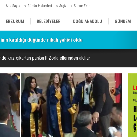
Ana Sayfa
Günün Haberleri
Arşiv
Sitene Ekle
ERZURUM
BELEDİYELER
DOĞU ANADOLU
GÜNDEM
şinin katıldığı düğünde nikah şahidi oldu
SİYASET
AFAD/ SAVAŞ
SPOR
de kriz çıkartan pankart! Zorla ellerinden aldılar
KÜLTÜR/SANAT//MAĞAZİN
BODRUM