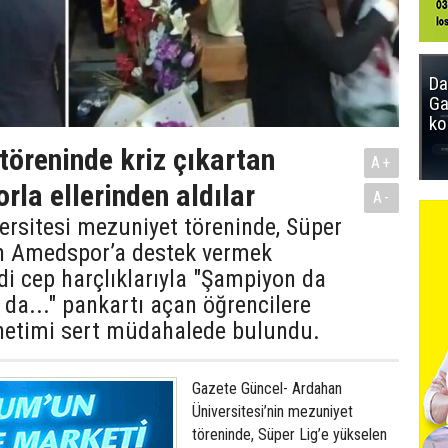
Da
Ga
ko
töreninde kriz çıkartan
A+
rla ellerinden aldılar
A-
rsitesi mezuniyet töreninde, Süper
en Amedspor’a destek vermek
i cep harçlıklarıyla "Şampiyon da
da..." pankartı açan öğrencilere
önetimi sert müdahalede bulundu.
Gazete Güncel- Ardahan
Üniversitesi’nin mezuniyet
töreninde, Süper Lig’e yükselen