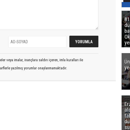
81
d
ba
Ok
ye
gö
er veya imalar, inançlara saldırı içeren, imla kuralları ile
Ün
ye
arflerle yazılmış yorumlar onaylanmamaktadır.
Er
al
ta
dü
sü