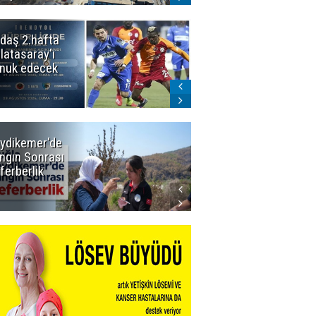
daş 2.hafta
Ömer Arda
latasaray'ı
U20 Millî Takım
nuk edecek
kadrosunda
ydikemer'de
Muğla
ngın Sonrası
Büyükşehir
ferberlik
Tüm
İmkânlarıyla
Yangın
Sahasında