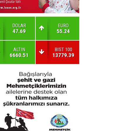
DOLAR
EURO
47.69
55.24
ALTIN
BIST 100
6660.51
13779.39