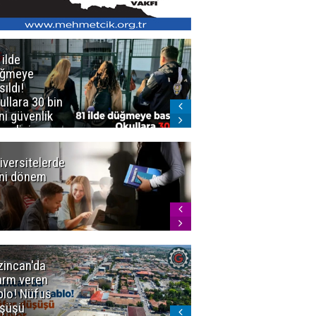
 ilde
Erzurum'da
üğmeye
Kürekle
sıldı!
işlenen
ullara 30 bin
vahşette karar
ni güvenlik
kesinleşti!
revlisi
Yargıtay
cezaları onadı
iversitelerde
Başkan
ni dönem
Sekmen'den
Tercih
Döneminde
Erzurum
Vurgusu
zincan'da
Meteoroloji
arm veren
uyardı!
blo! Nüfus
Doğu'ya yaz
şüşü
gelmeyecek