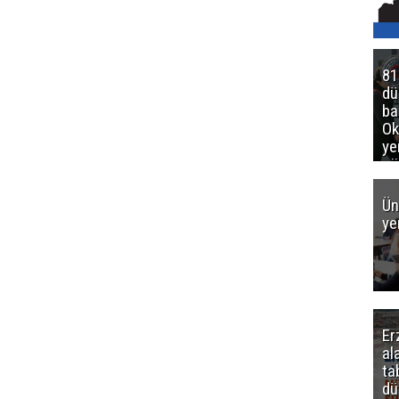
81
d
ba
Ok
ye
gö
Ün
ye
Er
al
ta
dü