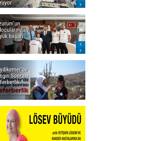
rüyor
zurum'un
Amar süper
docularından
ligi seviyor!
yük başarı
ydikemer'de
Muğla
ngın Sonrası
Büyükşehir
ferberlik
Tüm
İmkânlarıyla
Yangın
Sahasında