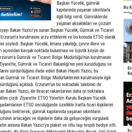
Başkan Yücelik, gümrük
Bu K
kapılarında yaşanan sıkıntılarla
ilgili bilgi verdi. Gümrüklerde
yaşanan aksaklıkları ve çözüm
dosyayı Bakan Yazıcı’ya sunan Başkan Yücelik, Gümrük ve Ticaret
Erzurum’a kurulmasını arzu ettiklerini ve bu konuda ETSO olarak
ini söyledi. Başkan Yücelik, limana yakınlığı, çevre illere ve
m açısından kavşak noktada bulunması ve lojistik köyün de
Erzurum’a Gümrük ve Ticaret Bölge Müdürlüğü’nün kurulmasını
. Ziyarette, Gümrük ve Ticaret Bakanlığı’nın yeni kurulduğunu ve
Er
larını sürdürdüğünü ifade eden Bakan Hayati Yazıcı, bu
Ko
n Gümrük ve Ticaret Bölge Müdürlüklerinin kurulmasıyla ilgili
z sürdüğünü açıkladı. Erzurum’un bu noktadaki talebinin de
tan Bakan Yazıcı, ilin ihracat rakamlarının daha iyi noktalara
altını çizdi. Ziyarette ETSO Yönetim Kurulu Başkanı Yücelik
şadamlarının ETSO öncülüğünde özellikle İran’la ticari ilişkilerini
uğunu belirterek, gümrük kapılarında yaşanan sıkıntıların
minin artacağını ve ilişkilerin daha da gelişeceğini vurguladı.
tin anısına Bakan Yazıcı’ya plaket ve oltu taşı tespih hediye etti.
Er
retinde, Ak Parti Erzurum Milletvekili Muhyettin Aksak, Vali Vekili