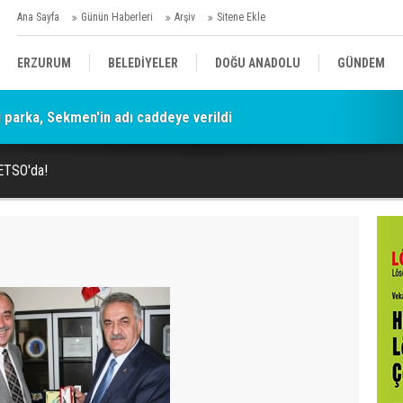
Ana Sayfa
Günün Haberleri
Arşiv
Sitene Ekle
ERZURUM
BELEDİYELER
DOĞU ANADOLU
GÜNDEM
parka, Sekmen'in adı caddeye verildi
SİYASET
AFAD/ SAVAŞ
SPOR
 ETSO'da!
KÜLTÜR/SANAT//MAĞAZİN
BODRUM