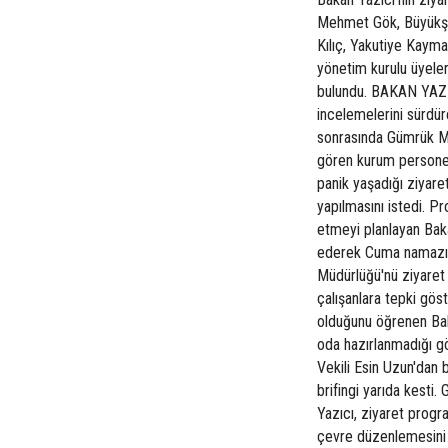
Mehmet Gök, Büyükşeh
Kılıç, Yakutiye Kaym
yönetim kurulu üyeler
bulundu. BAKAN YAZ
incelemelerini sürdü
sonrasında Gümrük Müd
gören kurum personeli
panik yaşadığı ziyare
yapılmasını istedi. 
etmeyi planlayan Bak
ederek Cuma namazını
Müdürlüğü'nü ziyaret 
çalışanlara tepki gö
olduğunu öğrenen Baka
oda hazırlanmadığı gö
Vekili Esin Uzun'dan b
brifingi yarıda kesti.
Yazıcı, ziyaret progra
çevre düzenlemesini