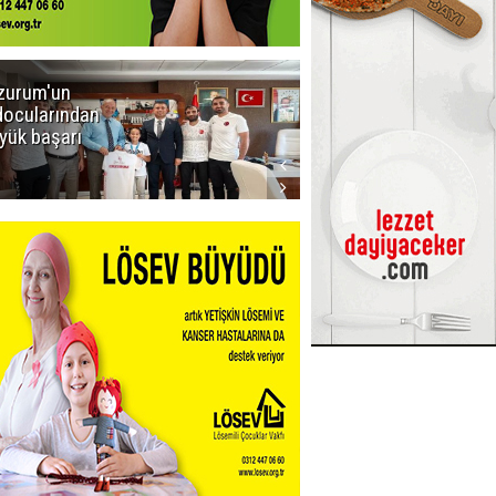
zurum'un
Amar süper
docularından
ligi seviyor!
yük başarı