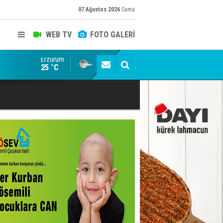
07 Ağustos 2026
Cuma
WEB TV
FOTO GALERİ
Erzurum
Konuşanlar'a katıldı, söyledikleri başına iş açtı! Göza
25 °C