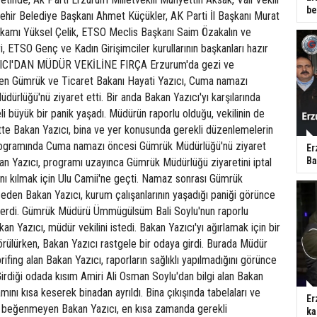
be
ir Belediye Başkanı Ahmet Küçükler, AK Parti İl Başkanı Murat
akamı Yüksel Çelik, ETSO Meclis Başkanı Saim Özakalın ve
i, ETSO Genç ve Kadın Girişimciler kurullarının başkanları hazır
ICI'DAN MÜDÜR VEKİLİNE FIRÇA Erzurum'da gezi ve
ren Gümrük ve Ticaret Bakanı Hayati Yazıcı, Cuma namazı
ürlüğü'nü ziyaret etti. Bir anda Bakan Yazıcı'yı karşılarında
 büyük bir panik yaşadı. Müdürün raporlu olduğu, vekilinin de
tte Bakan Yazıcı, bina ve yer konusunda gerekli düzenlemelerin
Programında Cuma namazı öncesi Gümrük Müdürlüğü'nü ziyaret
Er
Ba
an Yazıcı, programı uzayınca Gümrük Müdürlüğü ziyaretini iptal
 kılmak için Ulu Camii'ne geçti. Namaz sonrası Gümrük
eden Bakan Yazıcı, kurum çalışanlarının yaşadığı paniği görünce
sterdi. Gümrük Müdürü Ümmügülsüm Bali Soylu'nun raporlu
n Yazıcı, müdür vekilini istedi. Bakan Yazıcı'yı ağırlamak için bir
rülürken, Bakan Yazıcı rastgele bir odaya girdi. Burada Müdür
rifing alan Bakan Yazıcı, raporların sağlıklı yapılmadığını görünce
 Girdiği odada kısım Amiri Ali Osman Soylu'dan bilgi alan Bakan
mını kısa keserek binadan ayrıldı. Bina çıkışında tabelaları ve
Er
 beğenmeyen Bakan Yazıcı, en kısa zamanda gerekli
ka