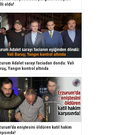
lli oldu!
zurum Adalet sarayı faciadan dondu: Vali
ruş; Yangın kontrol altında
zurum'da eniştesini öldüren katil hakim
rşısında!