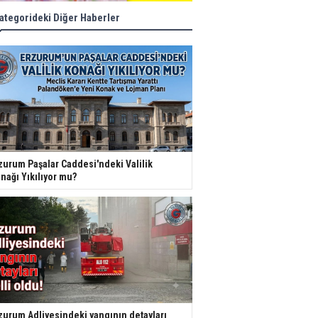
ategorideki Diğer Haberler
zurum Paşalar Caddesi'ndeki Valilik
nağı Yıkılıyor mu?
zurum Adliyesindeki yangının detayları