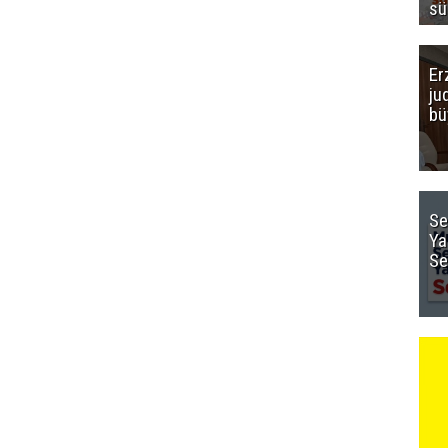
sü
Er
ju
bü
Se
Ya
Se