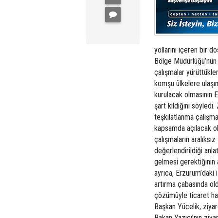
yollarını içeren bir 
Bölge Müdürlüğü’nün 
çalışmalar yürüttükler
komşu ülkelere ulaşı
kurulacak olmasının 
şart kıldığını söyledi
teşkilatlanma çalışma
kapsamda açılacak ola
çalışmaların aralıksı
değerlendirildiği anla
gelmesi gerektiğinin 
ayrıca, Erzurum’daki i
artırma çabasında old
çözümüyle ticaret hac
Başkan Yücelik, ziyare
Bakan Yazıcı’nın ziya