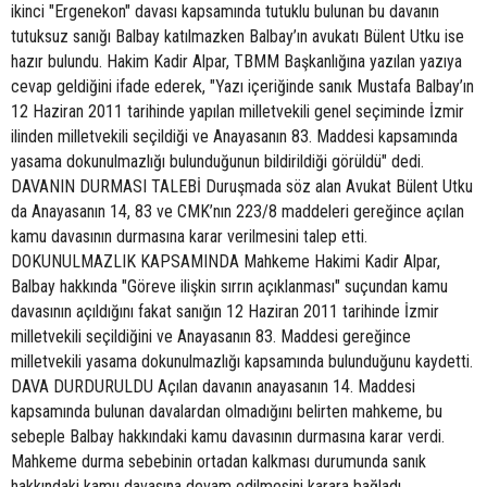
ikinci "Ergenekon" davası kapsamında tutuklu bulunan bu davanın
tutuksuz sanığı Balbay katılmazken Balbay’ın avukatı Bülent Utku ise
hazır bulundu. Hakim Kadir Alpar, TBMM Başkanlığına yazılan yazıya
cevap geldiğini ifade ederek, "Yazı içeriğinde sanık Mustafa Balbay’ın
12 Haziran 2011 tarihinde yapılan milletvekili genel seçiminde İzmir
ilinden milletvekili seçildiği ve Anayasanın 83. Maddesi kapsamında
yasama dokunulmazlığı bulunduğunun bildirildiği görüldü" dedi.
DAVANIN DURMASI TALEBİ Duruşmada söz alan Avukat Bülent Utku
da Anayasanın 14, 83 ve CMK’nın 223/8 maddeleri gereğince açılan
kamu davasının durmasına karar verilmesini talep etti.
DOKUNULMAZLIK KAPSAMINDA Mahkeme Hakimi Kadir Alpar,
Balbay hakkında "Göreve ilişkin sırrın açıklanması" suçundan kamu
davasının açıldığını fakat sanığın 12 Haziran 2011 tarihinde İzmir
milletvekili seçildiğini ve Anayasanın 83. Maddesi gereğince
milletvekili yasama dokunulmazlığı kapsamında bulunduğunu kaydetti.
DAVA DURDURULDU Açılan davanın anayasanın 14. Maddesi
kapsamında bulunan davalardan olmadığını belirten mahkeme, bu
sebeple Balbay hakkındaki kamu davasının durmasına karar verdi.
Mahkeme durma sebebinin ortadan kalkması durumunda sanık
hakkındaki kamu davasına devam edilmesini karara bağladı.