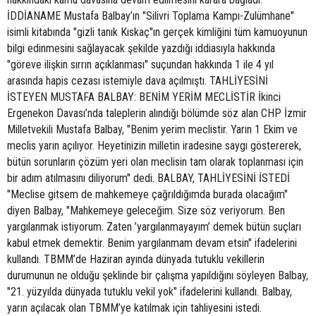
İDDİANAME Mustafa Balbay’ın "Silivri Toplama Kampı-Zulümhane"
isimli kitabında "gizli tanık Kıskaç"ın gerçek kimliğini tüm kamuoyunun
bilgi edinmesini sağlayacak şekilde yazdığı iddiasıyla hakkında
"göreve ilişkin sırrın açıklanması" suçundan hakkında 1 ile 4 yıl
arasında hapis cezası istemiyle dava açılmıştı. TAHLİYESİNİ
İSTEYEN MUSTAFA BALBAY: BENİM YERİM MECLİSTİR İkinci
Ergenekon Davası’nda taleplerin alındığı bölümde söz alan CHP İzmir
Milletvekili Mustafa Balbay, "Benim yerim meclistir. Yarın 1 Ekim ve
meclis yarın açılıyor. Heyetinizin milletin iradesine saygı göstererek,
bütün sorunların çözüm yeri olan meclisin tam olarak toplanması için
bir adım atılmasını diliyorum" dedi. BALBAY, TAHLİYESİNİ İSTEDİ
"Meclise gitsem de mahkemeye çağrıldığımda burada olacağım"
diyen Balbay, "Mahkemeye geleceğim. Size söz veriyorum. Ben
yargılanmak istiyorum. Zaten ’yargılanmayayım’ demek bütün suçları
kabul etmek demektir. Benim yargılanmam devam etsin" ifadelerini
kullandı. TBMM’de Haziran ayında dünyada tutuklu vekillerin
durumunun ne olduğu şeklinde bir çalışma yapıldığını söyleyen Balbay,
"21. yüzyılda dünyada tutuklu vekil yok" ifadelerini kullandı. Balbay,
yarın açılacak olan TBMM’ye katılmak için tahliyesini istedi.