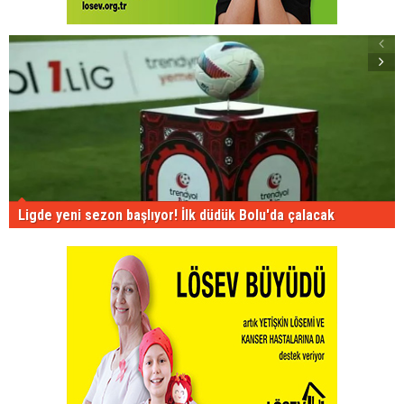
Ligde yeni sezon başlıyor! İlk düdük Bolu'da çalacak