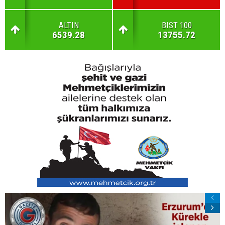
ALTIN
BIST 100
6539.28
13755.72