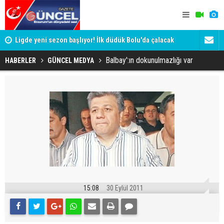
a!
Ligde yeni sezon başlıyor! İlk düdük Bolu'da çalacak
Eski Vali T
Valisini d
Balbay':ın dokunulmazlığı var
HABERLER
GÜNCEL MEDYA
15:08
30 Eylül 2011