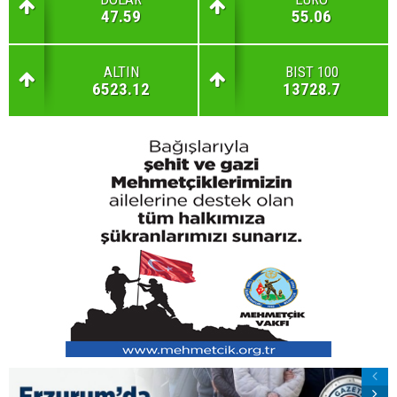
47.59
55.06
ALTIN
BIST 100
6523.12
13728.7