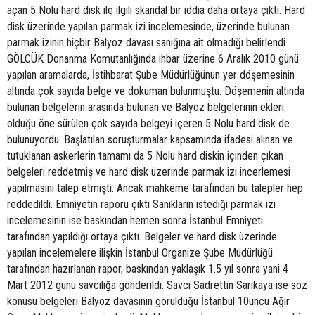
açan 5 Nolu hard disk ile ilgili skandal bir iddia daha ortaya çıktı. Hard
disk üzerinde yapılan parmak izi incelemesinde, üzerinde bulunan
parmak izinin hiçbir Balyoz davası sanığına ait olmadığı belirlendi
GÖLCÜK Donanma Komutanlığında ihbar üzerine 6 Aralık 2010 günü
yapılan aramalarda, İstihbarat Şube Müdürlüğünün yer döşemesinin
altında çok sayıda belge ve doküman bulunmuştu. Döşemenin altında
bulunan belgelerin arasında bulunan ve Balyoz belgelerinin ekleri
olduğu öne sürülen çok sayıda belgeyi içeren 5 Nolu hard disk de
bulunuyordu. Başlatılan soruşturmalar kapsamında ifadesi alınan ve
tutuklanan askerlerin tamamı da 5 Nolu hard diskin içinden çıkan
belgeleri reddetmiş ve hard disk üzerinde parmak izi incerlemesi
yapılmasını talep etmişti. Ancak mahkeme tarafından bu talepler hep
reddedildi. Emniyetin raporu çıktı Sanıkların istediği parmak izi
incelemesinin ise baskından hemen sonra İstanbul Emniyeti
tarafından yapıldığı ortaya çıktı. Belgeler ve hard disk üzerinde
yapılan incelemelere ilişkin İstanbul Organize Şube Müdürlüğü
tarafından hazırlanan rapor, baskından yaklaşık 1.5 yıl sonra yani 4
Mart 2012 günü savcılığa gönderildi. Savcı Sadrettin Sarıkaya ise söz
konusu belgeleri Balyoz davasının görüldüğü İstanbul 10uncu Ağır