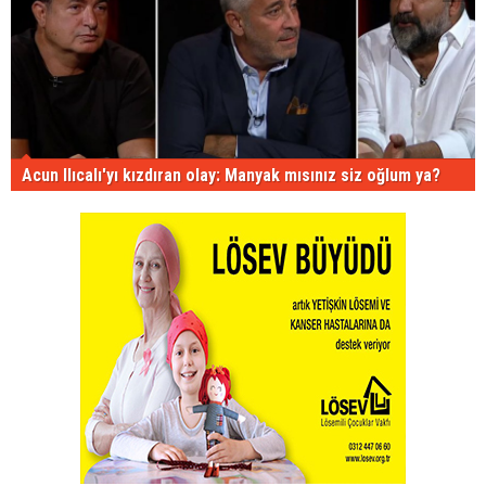
Acun Ilıcalı'yı kızdıran olay: Manyak mısınız siz oğlum ya?