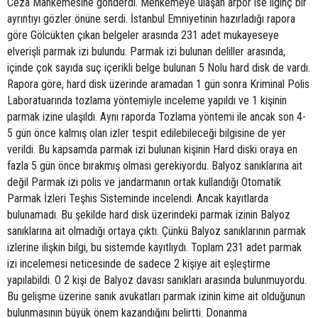
Ceza Mahkemesine gönderdi. Mehkemeye ulaşan arpor ise ilginç bir
ayrıntıyı gözler önüne serdi. İstanbul Emniyetinin hazırladığı rapora
göre Gölcükten çıkan belgeler arasında 231 adet mukayeseye
elverişli parmak izi bulundu. Parmak izi bulunan deliller arasında,
içinde çok sayıda suç içerikli belge bulunan 5 Nolu hard disk de vardı.
Rapora göre, hard disk üzerinde aramadan 1 gün sonra Kriminal Polis
Laboratuarında tozlama yöntemiyle inceleme yapıldı ve 1 kişinin
parmak izine ulaşıldı. Aynı raporda Tozlama yöntemi ile ancak son 4-
5 gün önce kalmış olan izler tespit edilebileceği bilgisine de yer
verildi. Bu kapsamda parmak izi bulunan kişinin Hard diski oraya en
fazla 5 gün önce bırakmış olması gerekiyordu. Balyoz sanıklarına ait
değil Parmak izi polis ve jandarmanın ortak kullandığı Otomatik
Parmak İzleri Teşhis Sisteminde incelendi. Ancak kayıtlarda
bulunamadı. Bu şekilde hard disk üzerindeki parmak izinin Balyoz
sanıklarına ait olmadığı ortaya çıktı. Çünkü Balyoz sanıklarının parmak
izlerine ilişkin bilgi, bu sistemde kayıtlıydı. Toplam 231 adet parmak
izi incelemesi neticesinde de sadece 2 kişiye ait eşleştirme
yapılabildi. O 2 kişi de Balyoz davası sanıkları arasında bulunmuyordu.
Bu gelişme üzerine sanık avukatları parmak izinin kime ait olduğunun
bulunmasının büyük önem kazandığını belirtti. Donanma