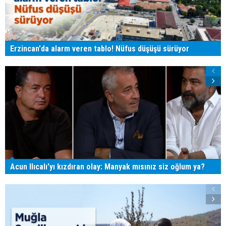
Erzincan'da alarm veren tablo! Nüfus düşüşü sürüyor
Acun Ilıcalı'yı kızdıran olay: Manyak mısınız siz oğlum ya?