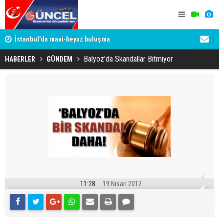
um
İstanbul'da mavi-beyaz buluşma
Erzurumspo
Balyoz'da Skandallar Bitmiyor
HABERLER
GÜNDEM
11:28
19 Nisan 2012