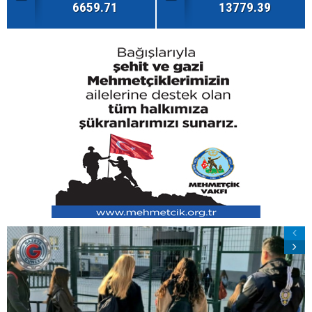
6659.71
13779.39