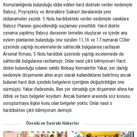
Komutanlığında bulunduğu iddia edilen hard diskteki veriler nedeniyle
Balyoz, Poyrazköy ve Amirallere Suikast davalarında yeni
iddianameler yazıldı. 5 Nolu harddiskteki veriler nedeniyle sanıklara
Balyoz Planının güncellendiği suçlaması yöneltildi. Hard diskte
oynama yapılmış Balyoz davasının temelini oluşturan ve içinde ana
eylem planlarının bulunduğu öne sürülen 11,16 ve 17 numaralı CDler
üzerinde yaptığı incelemelerde sahtecilik bulgularına rastlayan
Arsenal firması, 5 Nolu harddisk üzerinde yaptığı incelemede de
sahtecilik bulgularına rastlamıştı. Onlar nasıl çıktı bilmiyorum Hard
diskin bulunduğu odanın sahibi Binbaşı Kemalettin Yakar, yer darlığı
nedeniyle döşemenin altını arşiv olarak kullandıklarını belirtmiş ancak
bulunan hard disk içindeki belgelerin içeriğinin değiştirildiğini öne
sürmüştü. Yakar ifadesinde, Ben yer olmadığı için döşeminin altına har
ddisk ve bazı belgeler koydum. Ancak bunların arasında söz konusu
soruşturmaya ilişkin konu olan belgeler yoktu. Onlar nasıl o
harddiskten çıktı bilmiyorum demişti.
Önceki ve Sonraki Haberler