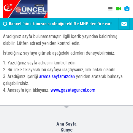
Bahçeli'nin ilk imzacısı olduğu teklifte MHP'den fire var!
Siyaset-Se
İşte imzalamayan o isim
Altınok ve K
Aradığınız sayfa bulunamamıştır. İlgili içerik yayından kaldırılmış
olabilir. Lütfen adresi yeniden kontrol edin.
İstediğiniz sayfaya gitmek aşağıdaki adımları deneyebilirsiniz:
1. Yazdığınız sayfa adresini kontrol edin
2. Bir linke tıklayarak bu sayfaya ulaştıysanız, link hatalı olabilir.
3. Aradığınız içeriği
arama sayfamızdan
yeniden aratarak bulmaya
çalışabilirsiniz.
4. Anasayfa için tıklayınız.
www.gazeteguncel.com
Ana Sayfa
Künye