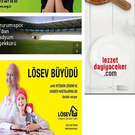
zurumspor
Trabzon
'dan
Büyükşehir
adyum
Belediye
şekkürü
Başkanı servet
değerinde
Salah forması
aldı