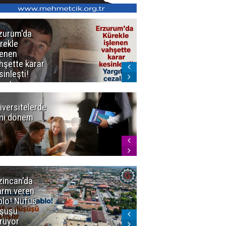
zurum'da
Erzurum dâhil
rekle
Çok Sayıda
lenen
İlde
hşette karar
Uyuşturucuya
sinleşti!
Darbe
rgıtay
zaları onadı
iversitelerde
Başkan
ni dönem
Sekmen'den
Tercih
Döneminde
Erzurum
Vurgusu
zincan'da
Meteoroloji
arm veren
uyardı!
blo! Nüfus
Doğu'ya yaz
şüşü
gelmeyecek
rüyor