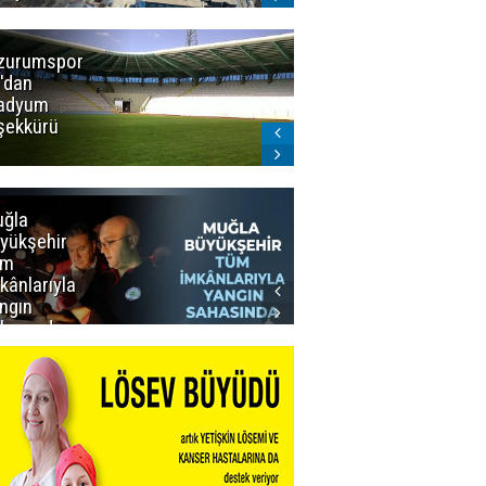
zurumspor
Trabzon
'dan
Büyükşehir
adyum
Belediye
şekkürü
Başkanı servet
değerinde
Salah forması
aldı
ğla
Muğla
yükşehir
Büyükşehir’den
üm
Personeline
kânlarıyla
Rekor
ngın
Promosyon
hasında