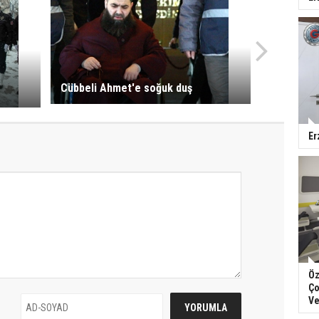
Cübbeli Ahmet'e soğuk duş
Er
Öz
Ço
Ve