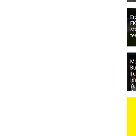
Er
FK
st
te
Mu
Bü
T
İm
Ya
Sa