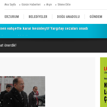
Ana Sayfa
Günün Haberleri
Arşiv
Sitene Ekle
ERZURUM
BELEDİYELER
DOĞU ANADOLU
GÜNDEM
adyum teşekkürü
SİYASET
AFAD/ SAVAŞ
SPOR
hat önerdik!
KÜLTÜR/SANAT//MAĞAZİN
BODRUM