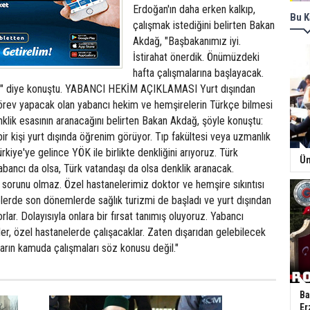
Erdoğan'ın daha erken kalkıp,
Bu K
çalışmak istediğini belirten Bakan
Akdağ, "Başbakanımız iyi.
İstirahat önerdik. Önümüzdeki
hafta çalışmalarına başlayacak.
yi" diye konuştu. YABANCI HEKİM AÇIKLAMASI Yurt dışından
örev yapacak olan yabancı hekim ve hemşirelerin Türkçe bilmesi
klik esasının aranacağını belirten Bakan Akdağ, şöyle konuştu:
bir kişi yurt dışında öğrenim görüyor. Tıp fakültesi veya uzmanlık
rkiye'ye gelince YÖK ile birlikte denkliğini arıyoruz. Türk
Ün
Yabancı da olsa, Türk vatandaşı da olsa denklik aranacak.
te sorunu olmaz. Özel hastanelerimiz doktor ve hemşire sıkıntısı
lerde son dönemlerde sağlık turizmi de başladı ve yurt dışından
rlar. Dolayısıyla onlara bir fırsat tanımış oluyoruz. Yabancı
er, özel hastanelerde çalışacaklar. Zaten dışarıdan gelebilecek
arın kamuda çalışmaları söz konusu değil."
Ba
Er