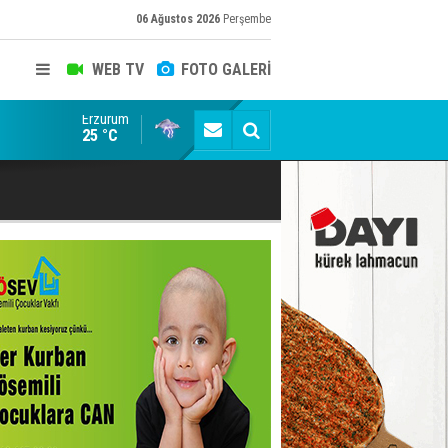
06 Ağustos 2026
Perşembe
WEB TV
FOTO GALERİ
Erzurum
Erzurum dâhil Çok Sayıda İlde Uyuşturucuya Darbe
25 °C