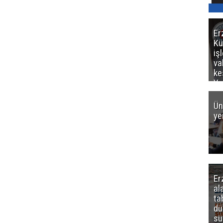
Er
Kü
iş
va
ke
Ya
ce
Ün
ye
Er
al
ta
dü
sü