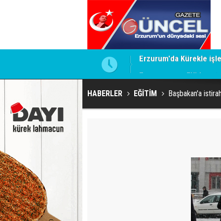
ay cezaları onadı
Erzurumspor FK'dan st
HABERLER
EĞİTİM
Başbakan'a istira