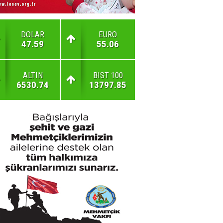
DOLAR
EURO
47.59
55.06
ALTIN
BIST 100
6530.74
13797.85