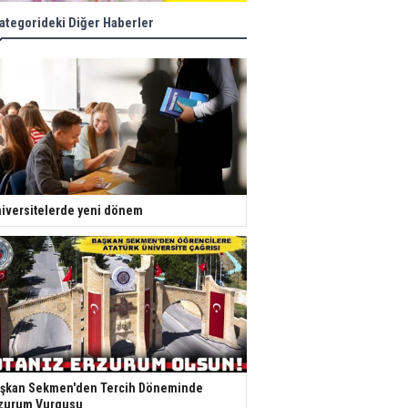
ategorideki Diğer Haberler
iversitelerde yeni dönem
şkan Sekmen'den Tercih Döneminde
zurum Vurgusu