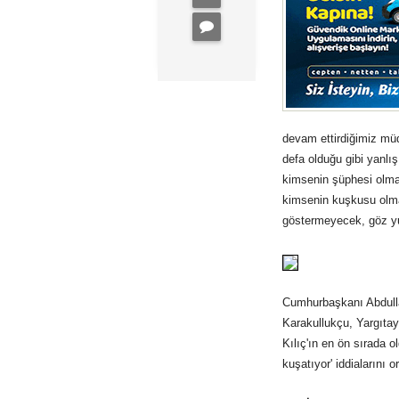
devam ettirdiğimiz müd
defa olduğu gibi yanl
kimsenin şüphesi olmas
kimsenin kuşkusu olm
göstermeyecek, göz yu
Cumhurbaşkanı Abdull
Karakullukçu, Yargıt
Kılıç'ın en ön sırada 
kuşatıyor' iddialarını 