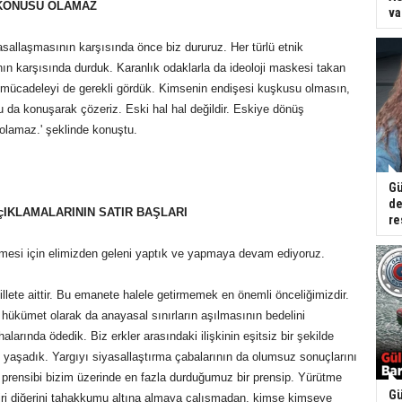
ZKONUSU OLAMAZ
va
asallaşmasının karşısında önce biz dururuz. Her türlü etnik
n karşısında durduk. Karanlık odaklarla da ideoloji maskesi takan
 mücadeleyi de gerekli gördük. Kimsenin endişesi kuşkusu olmasın,
 da konuşarak çözeriz. Eski hal hal değildir. Eskiye dönüş
olamaz.' şeklinde konuştu.
Gü
de
çIKLAMALARININ SATIR BAŞLARI
re
 etmesi için elimizden geleni yaptık ve yapmaya devam ediyoruz.
lete aittir. Bu emanete halele getirmemek en önemli önceliğimizdir.
a hükümet olarak da anayasal sınırların aşılmasının bedelini
halarında ödedik. Biz erkler arasındaki ilişkinin eşitsiz bir şekilde
ı yaşadık. Yargıyı siyasallaştırma çabalarının da olumsuz sonuçlarını
ı prensibi bizim üzerinde en fazla durduğumuz bir prensip. Yürütme
Gü
iri diğerini tahakkumu altına almaya çalışmadan, kimse kimseye