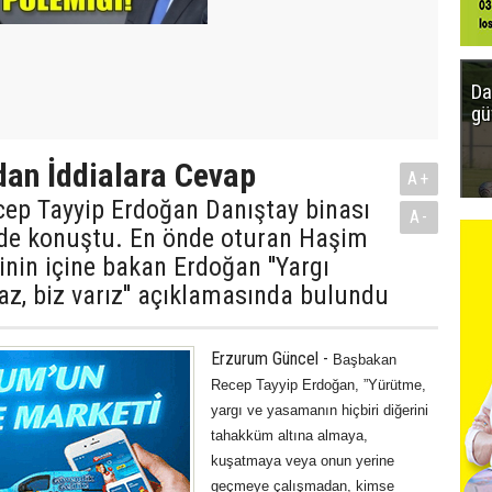
Da
gü
an İddialara Cevap
A+
ep Tayyip Erdoğan Danıştay binası
A-
inde konuştu. En önde oturan Haşim
rinin içine bakan Erdoğan ''Yargı
z, biz varız'' açıklamasında bulundu
Erzurum Güncel -
Başbakan
Recep Tayyip Erdoğan, ”Yürütme,
yargı ve yasamanın hiçbiri diğerini
tahakküm altına almaya,
kuşatmaya veya onun yerine
geçmeye çalışmadan, kimse