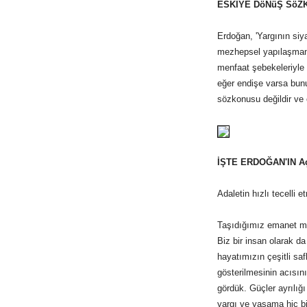
ESKİYE DöNüŞ Sö
Erdoğan, 'Yargının siy
mezhepsel yapılaşmanı
menfaat şebekeleriyle
eğer endişe varsa bunu
sözkonusu değildir ve 
İŞTE ERDOĞAN'IN A
Adaletin hızlı tecelli
Taşıdığımız emanet mil
Biz bir insan olarak d
hayatımızın çeşitli saf
gösterilmesinin acısın
gördük. Güçler ayrılığ
yargı ve yasama hiç b