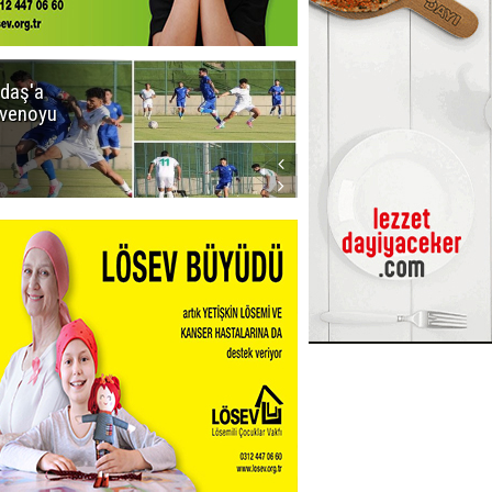
daş'a
Erzurumspor
venoyu
FK'dan
stadyum
teşekkürü