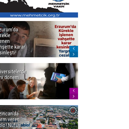
zurum'da
Erzurum dâhil
rekle
Çok Sayıda
lenen
İlde
hşette karar
Uyuşturucuya
sinleşti!
Darbe
rgıtay
zaları onadı
iversitelerde
Başkan
ni dönem
Sekmen'den
Tercih
Döneminde
Erzurum
Vurgusu
zincan'da
Meteoroloji
arm veren
uyardı!
blo! Nüfus
Doğu'ya yaz