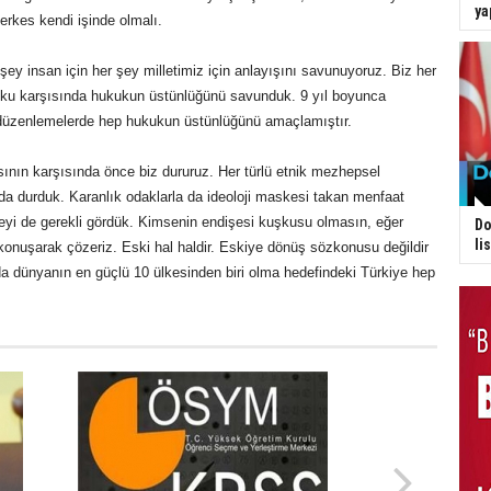
ya
erkes kendi işinde olmalı.
şey insan için her şey milletimiz için anlayışını savunuyoruz. Biz her
ku karşısında hukukun üstünlüğünü savunduk. 9 yıl boyunca
düzenlemelerde hep hukukun üstünlüğünü amaçlamıştır.
ının karşısında önce biz dururuz. Her türlü etnik mezhepsel
a durduk. Karanlık odaklarla da ideoloji maskesi takan menfaat
eyi de gerekli gördük. Kimsenin endişesi kuşkusu olmasın, eğer
Do
li
onuşarak çözeriz. Eski hal haldir. Eskiye dönüş sözkonusu değildir
a dünyanın en güçlü 10 ülkesinden biri olma hedefindeki Türkiye hep