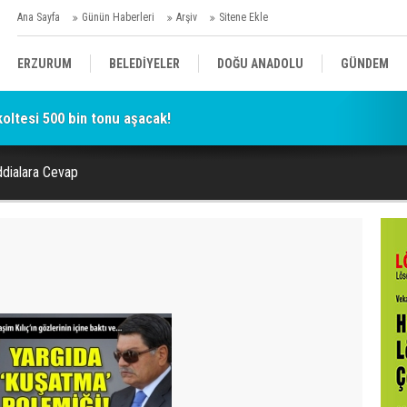
Ana Sayfa
Günün Haberleri
Arşiv
Sitene Ekle
ERZURUM
BELEDİYELER
DOĞU ANADOLU
GÜNDEM
oltesi 500 bin tonu aşacak!
SİYASET
AFAD/ SAVAŞ
SPOR
ddialara Cevap
KÜLTÜR/SANAT//MAĞAZİN
BODRUM