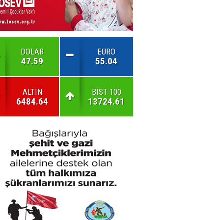
DOLAR
EURO
47.59
55.04
ALTIN
BIST 100
6484.64
13724.61