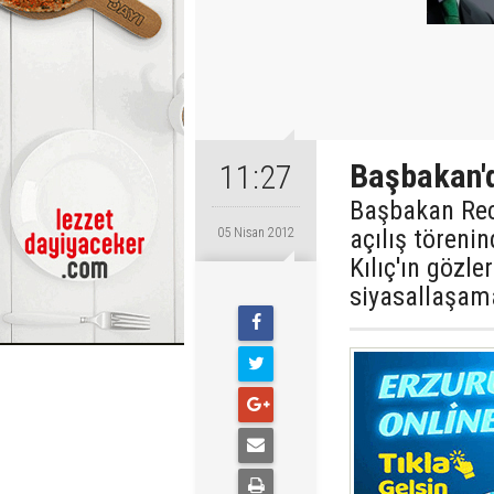
Başbakan'd
11:27
Başbakan Rec
açılış tören
05 Nisan 2012
Kılıç'ın gözle
siyasallaşama