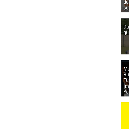
dü
sü
Da
gü
Mu
Bü
T
İm
Ya
Sa