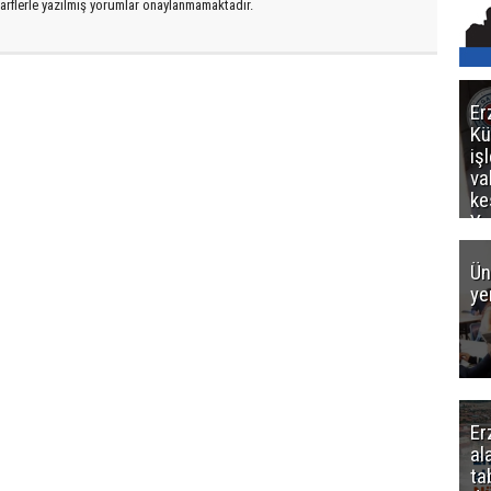
arflerle yazılmış yorumlar onaylanmamaktadır.
Er
Kü
iş
va
ke
Ya
ce
Ün
ye
Er
al
ta