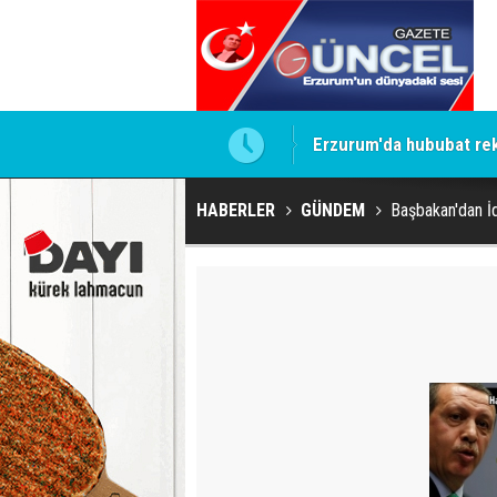
a koy ben oradan alırım
Erzurum'da hububat rek
HABERLER
GÜNDEM
Başbakan'dan İ