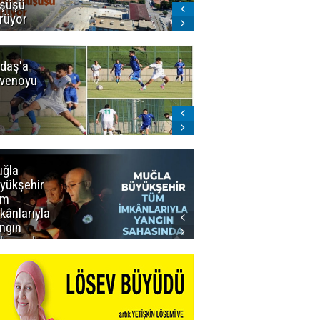
şüşü
gelmeyecek
rüyor
daş'a
Erzurumspor
venoyu
FK'dan
stadyum
teşekkürü
ğla
Muğla
yükşehir
Büyükşehir’den
üm
Personeline
kânlarıyla
Rekor
ngın
Promosyon
hasında