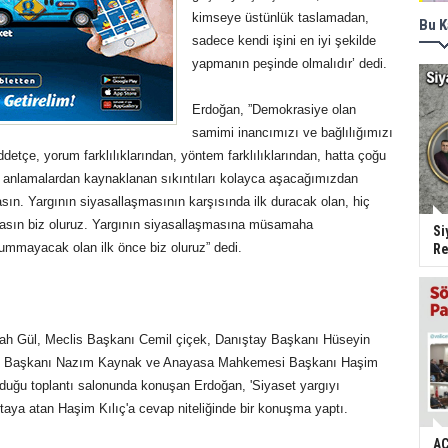
kimseye üstünlük taslamadan,
Bu K
sadece kendi işini en iyi şekilde
yapmanın peşinde olmalıdır’ dedi.
Erdoğan, ”Demokrasiye olan
samimi inancımızı ve bağlılığımızı
detçe, yorum farklılıklarından, yöntem farklılıklarından, hatta çoğu
ış anlamalardan kaynaklanan sıkıntıları kolayca aşacağımızdan
ın. Yargının siyasallaşmasının karşısında ilk duracak olan, hiç
asın biz oluruz. Yargının siyasallaşmasına müsamaha
Si
mmayacak olan ilk önce biz oluruz” dedi.
Re
ah Gül, Meclis Başkanı Cemil çiçek, Danıştay Başkanı Hüseyin
ay Başkanı Nazım Kaynak ve Anayasa Mahkemesi Başkanı Haşim
olduğu toplantı salonunda konuşan Erdoğan, 'Siyaset yargıyı
ortaya atan Haşim Kılıç'a cevap niteliğinde bir konuşma yaptı.
AC