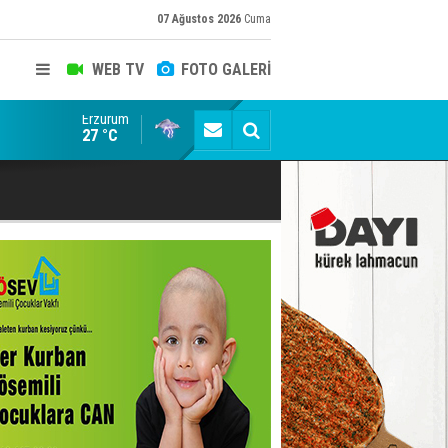
07 Ağustos 2026
Cuma
WEB TV
FOTO GALERİ
Erzurum
Konuşanlar'a katıldı, söyledikleri başına iş açtı! Göza
27 °C