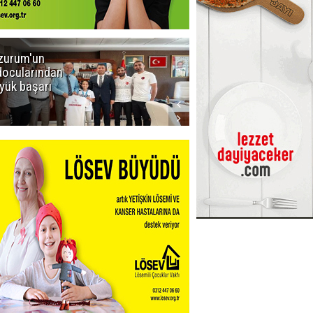
zurum'un
Amar süper
docularından
ligi seviyor!
yük başarı