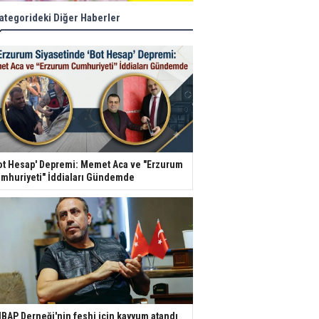
ategorideki Diğer Haberler
ot Hesap' Depremi: Memet Aca ve "Erzurum
mhuriyeti" İddiaları Gündemde
BAP Derneği'nin feshi için kayyum atandı