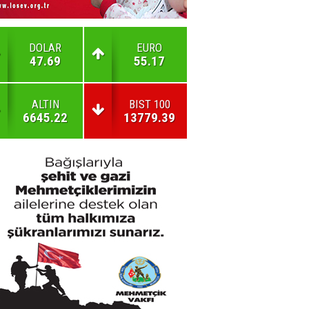
DOLAR
EURO
47.69
55.17
ALTIN
BIST 100
6645.22
13779.39