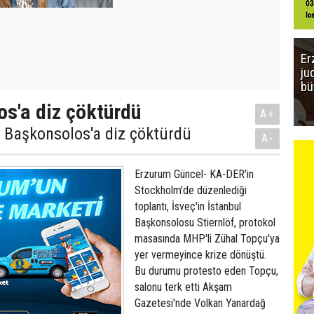
Er
ju
bü
s'a diz çöktürdü
A+
, Başkonsolos'a diz çöktürdü
A-
Erzurum Güncel- KA-DER'in
Stockholm'de düzenlediği
toplantı, İsveç'in İstanbul
Başkonsolosu Stiernlöf, protokol
masasında MHP'li Zühal Topçu'ya
yer vermeyince krize dönüştü.
Bu durumu protesto eden Topçu,
salonu terk etti Akşam
Gazetesi'nde Volkan Yanardağ