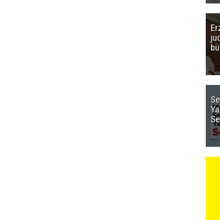
Er
ju
bü
Se
Ya
Se