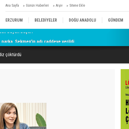
Ana Sayfa
Günün Haberleri
Arşiv
Sitene Ekle
ERZURUM
BELEDİYELER
DOĞU ANADOLU
GÜNDEM
parka, Sekmen'in adı caddeye verildi
SİYASET
AFAD/ SAVAŞ
SPOR
diz çöktürdü
KÜLTÜR/SANAT//MAĞAZİN
BODRUM