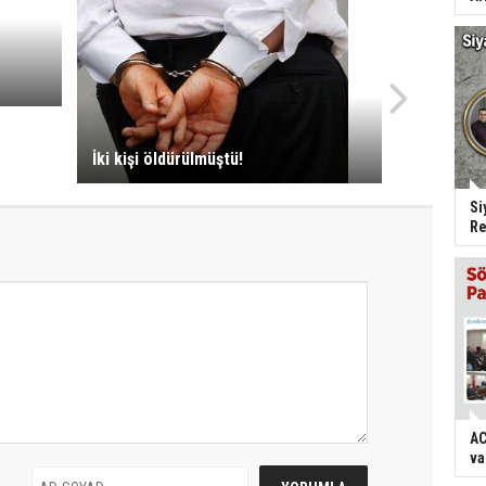
İki kişi öldürülmüştü!
Si
Re
AC
va