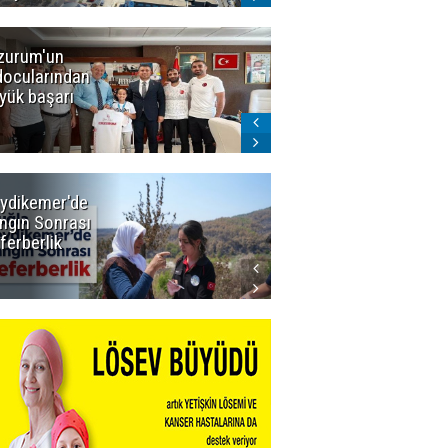
zurum'un
Amar süper
docularından
ligi seviyor!
yük başarı
ydikemer'de
Muğla
ngın Sonrası
Büyükşehir
ferberlik
Tüm
İmkânlarıyla
Yangın
Sahasında