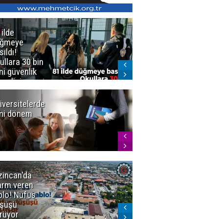
 ilde
Erzurum'da
üğmeye
Kürekle
sıldı!
işlenen
ullara 30 bin
vahşette karar
ni güvenlik
kesinleşti!
revlisi
Yargıtay
cezaları onadı
iversitelerde
Başkan
ni dönem
Sekmen'den
Tercih
Döneminde
Erzurum
Vurgusu
zincan'da
Meteoroloji
arm veren
uyardı!
blo! Nüfus
Doğu'ya yaz
şüşü
gelmeyecek
rüyor