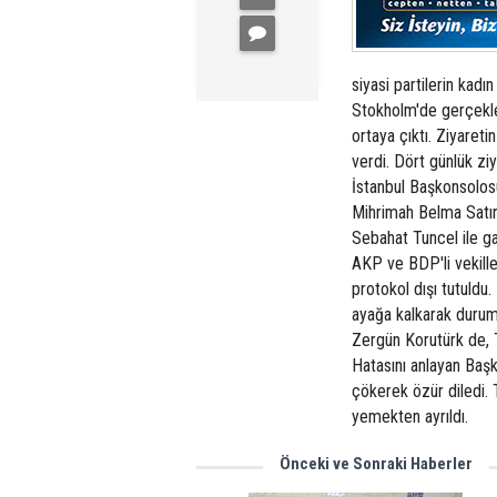
siyasi partilerin kadın
Stokholm'de gerçekleş
ortaya çıktı. Ziyaret
verdi. Dört günlük zi
İstanbul Başkonsolos
Mihrimah Belma Satı
Sebahat Tuncel ile g
AKP ve BDP'li vekille
protokol dışı tutuld
ayağa kalkarak durumu
Zergün Korutürk de, 
Hatasını anlayan Başk
çökerek özür diledi.
yemekten ayrıldı.
Önceki ve Sonraki Haberler