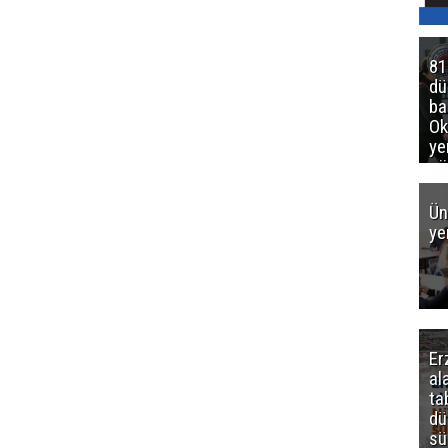
81
d
ba
Ok
ye
gö
Ün
ye
Er
al
ta
dü
sü