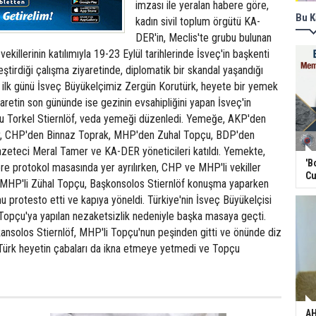
imzası ile yeralan habere göre,
Bu K
kadın sivil toplum örgütü KA-
DER'in, Meclis'te grubu bulunan
 vekillerinin katılımıyla 19-23 Eylül tarihlerinde İsveç'in başkenti
tirdiği çalışma ziyaretinde, diplomatik bir skandal yaşandığı
in ilk günü İsveç Büyükelçimiz Zergün Korutürk, heyete bir yemek
yaretin son gününde ise gezinin evsahipliğini yapan İsveç'in
u Torkel Stiernlöf, veda yemeği düzenledi. Yemeğe, AKP'den
r, CHP'den Binnaz Toprak, MHP'den Zuhal Topçu, BDP'den
azeteci Meral Tamer ve KA-DER yöneticileri katıldı. Yemekte,
'B
re protokol masasında yer ayrılırken, CHP ve MHP'li vekiller
Cu
u. MHP'li Zühal Topçu, Başkonsolos Stiernlöf konuşma yaparken
 protesto etti ve kapıya yöneldi. Türkiye'nin İsveç Büyükelçisi
Topçu'ya yapılan nezaketsizlik nedeniyle başka masaya geçti.
ansolos Stiernlöf, MHP'li Topçu'nun peşinden gitti ve önünde diz
 Türk heyetin çabaları da ikna etmeye yetmedi ve Topçu
AH