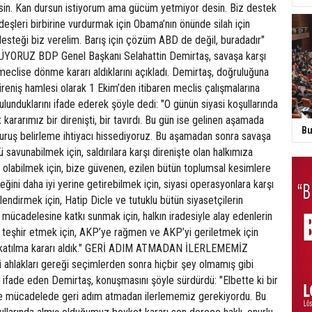
tsin. Kan dursun istiyorum ama gücüm yetmiyor desin. Biz destek
deşleri birbirine vurdurmak için Obama’nın önünde silah için
desteği biz verelim. Barış için çözüm ABD de değil, buradadır"
YORUZ BDP Genel Başkanı Selahattin Demirtaş, savaşa karşı
meclise dönme kararı aldıklarını açıkladı. Demirtaş, doğruluğuna
 direniş hamlesi olarak 1 Ekim’den itibaren meclis çalışmalarına
bulunduklarını ifade ederek şöyle dedi: "O günün siyasi koşullarında
 kararımız bir direnişti, bir tavırdı. Bu gün ise gelinen aşamada
Bu
duruş belirleme ihtiyacı hissediyoruz. Bu aşamadan sonra savaşa
ü savunabilmek için, saldırılara karşı direnişte olan halkımıza
 olabilmek için, bize güvenen, ezilen bütün toplumsal kesimlere
ğini daha iyi yerine getirebilmek için, siyasi operasyonlara karşı
lendirmek için, Hatip Dicle ve tutuklu bütün siyasetçilerin
ücadelesine katkı sunmak için, halkın iradesiyle alay edenlerin
nı teşhir etmek için, AKP’ye rağmen ve AKP’yi geriletmek için
a katılma kararı aldık." GERİ ADIM ATMADAN İLERLEMEMİZ
hlakları gereği seçimlerden sonra hiçbir şey olmamış gibi
ifade eden Demirtaş, konuşmasını şöyle sürdürdü: "Elbette ki bir
ve mücadelede geri adım atmadan ilerlememiz gerekiyordu. Bu