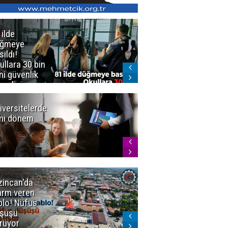
 ilde
Erzurum'da
üğmeye
Kürekle
sıldı!
işlenen
ullara 30 bin
vahşette karar
ni güvenlik
kesinleşti!
revlisi
Yargıtay
cezaları onadı
iversitelerde
Başkan
ni dönem
Sekmen'den
Tercih
Döneminde
Erzurum
Vurgusu
zincan'da
Meteoroloji
arm veren
uyardı!
blo! Nüfus
Doğu'ya yaz
şüşü
gelmeyecek
rüyor