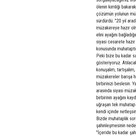
ölenin kimliği bakarak
çözümün yolunun müza
sürdürdü: "20 yıl ar
müzakereye hazır olma
elini ayağını bağladığ
siyasi cesarete hazır
konusunda muhataptır 
Peki bize bu kadar sa
gösteriyoruz. Atılaca
konuşalım, tartışalım
müzakereler barışa h
birbirinizi beslesin.
arasında siyasi müzak
birbirinin ayağını ka
uğraşan tek muhatap 
kendi içinde netleşsin
Bizde muhataplık so
şahinleşmesinin neden
"İçeride bu kadar şah