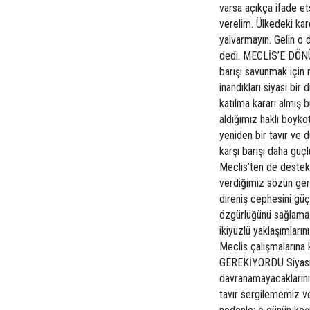
varsa açıkça ifade e
verelim. Ülkedeki kar
yalvarmayın. Gelin o 
dedi. MECLİS’E DÖNÜ
barışı savunmak için 
inandıkları siyasi bir
katılma kararı almış 
aldığımız haklı boykot
yeniden bir tavır ve 
karşı barışı daha güçl
Meclis’ten de destek
verdiğimiz sözün gere
direniş cephesini güç
özgürlüğünü sağlama m
ikiyüzlü yaklaşımları
Meclis çalışmaların
GEREKİYORDU Siyasi a
davranamayacaklarını 
tavır sergilememiz 