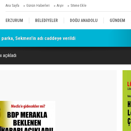
Ana Sayfa
Günün Haberleri
Arşiv
Sitene Ekle
ERZURUM
BELEDİYELER
DOĞU ANADOLU
GÜNDEM
parka, Sekmen'in adı caddeye verildi
SİYASET
AFAD/ SAVAŞ
SPOR
ı açıkladı
KÜLTÜR/SANAT//MAĞAZİN
BODRUM