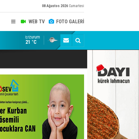
08 Ağustos 2026
Cumartesi
WEB TV
FOTO GALERİ
Erzurum
Konuşanlar'a katıldı, söyledikleri başına iş açtı! Göza
21 °C