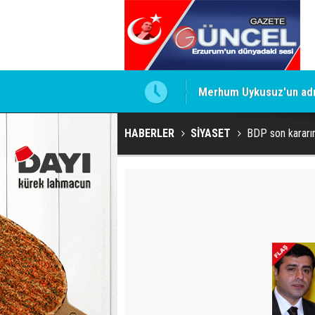
Merhum Uykusuz'un adı 
HABERLER
SİYASET
BDP son kararın