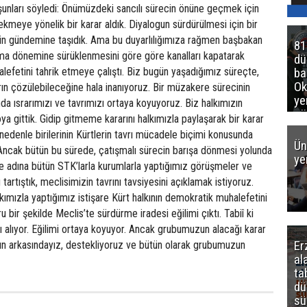
şunları söyledi: Önümüzdeki sancılı sürecin önüne geçmek için
çekmeye yönelik bir karar aldık. Diyalogun sürdürülmesi için bir
’nin gündemine taşıdık. Ama bu duyarlılığımıza rağmen başbakan
81
ma dönemine sürüklenmesini göre göre kanalları kapatarak
d
efetini tahrik etmeye çalıştı. Biz bugün yaşadığımız süreçte,
ba
Ok
ın çözülebileceğine hala inanıyoruz. Bir müzakere sürecinin
ye
nda ısrarımızı ve tavrımızı ortaya koyuyoruz. Biz halkımızın
gö
ya gittik. Gidip gitmeme kararını halkımızla paylaşarak bir karar
nedenle birilerinin Kürtlerin tavrı mücadele biçimi konusunda
Ün
 Ancak bütün bu sürede, çatışmalı sürecin barışa dönmesi yolunda
ye
e adına bütün STK’larla kurumlarla yaptığımız görüşmeler ve
 tartıştık, meclisimizin tavrını tavsiyesini açıklamak istiyoruz.
kımızla yaptığımız istişare Kürt halkının demokratik muhalefetini
 bir şekilde Meclis’te sürdürme iradesi eğilimi çıktı. Tabiî ki
ı alıyor. Eğilimi ortaya koyuyor. Ancak grubumuzun alacağı karar
Er
rın arkasındayız, destekliyoruz ve bütün olarak grubumuzun
al
ta
dü
sü