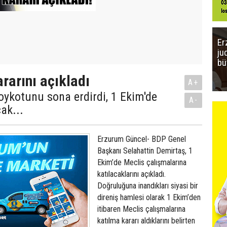
Er
ju
bü
rarını açıkladı
A+
ykotunu sona erdirdi, 1 Ekim'de
A-
ak...
Erzurum Güncel- BDP Genel
Başkanı Selahattin Demirtaş, 1
Ekim’de Meclis çalışmalarına
katılacaklarını açıkladı.
Doğruluğuna inandıkları siyasi bir
direniş hamlesi olarak 1 Ekim’den
itibaren Meclis çalışmalarına
katılma kararı aldıklarını belirten