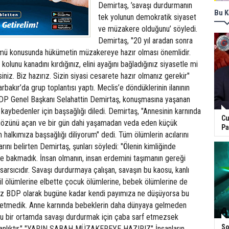
Demirtaş, ’savaşı durdurmanın
Bu K
tek yolunun demokratik siyaset
ve müzakere olduğunu’ söyledi.
Demirtaş, "20 yıl aradan sonra
mü konusunda hükümetin müzakereye hazır olması önemlidir.
lunu kanadını kırdığınız, elini ayağını bağladığınız siyasetle mi
iz. Biz hazırız. Sizin siyasi cesarete hazır olmanız gerekir"
bakır’da grup toplantısı yaptı. Meclis’e döndüklerinin ilanının
 BDP Genel Başkanı Selahattin Demirtaş, konuşmasına yaşanan
 kaybedenler için başsağlığı diledi. Demirtaş, "Annesinin karnında
Cu
gözünü açan ve bir gün dahi yaşamadan veda eden küçük
Pa
halkımıza başsağlığı diliyorum" dedi. Tüm ölümlerin acılarını
rını belirten Demirtaş, şunları söyledi: "Ölenin kimliğinde
e bakmadık. İnsan olmanın, insan erdemini taşımanın gereği
sarsıcıdır. Savaşı durdurmaya çalışan, savaşın bu kaosu, kanlı
ivil ölümlerine elbette çocuk ölümlerine, bebek ölümlerine de
iz BDP olarak bugüne kadar kendi payımıza ne düşüyorsa bu
 etmedik. Anne karnında bebeklerin daha dünyaya gelmeden
u bir ortamda savaşı durdurmak için çaba sarf etmezsek
So
sanlıktır." "YARIN SABAH MÜZAKEREYE HAZIRIZ" İnsanların