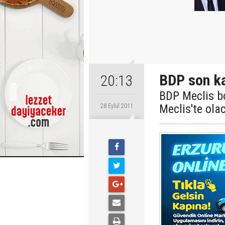
BDP son ka
20:13
BDP Meclis bo
Meclis'te olac
28 Eylül 2011