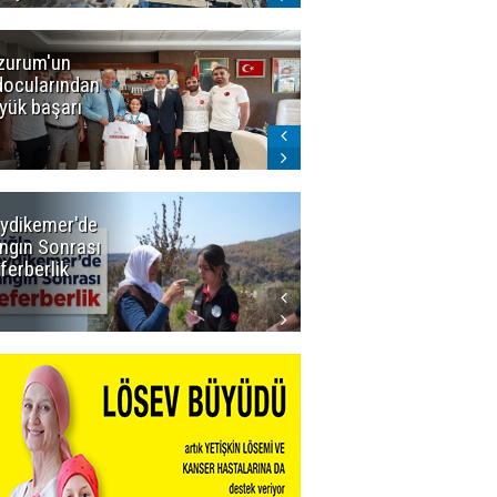
zurum'un
Amar süper
docularından
ligi seviyor!
yük başarı
ydikemer'de
Muğla
ngın Sonrası
Büyükşehir
ferberlik
Tüm
İmkânlarıyla
Yangın
Sahasında