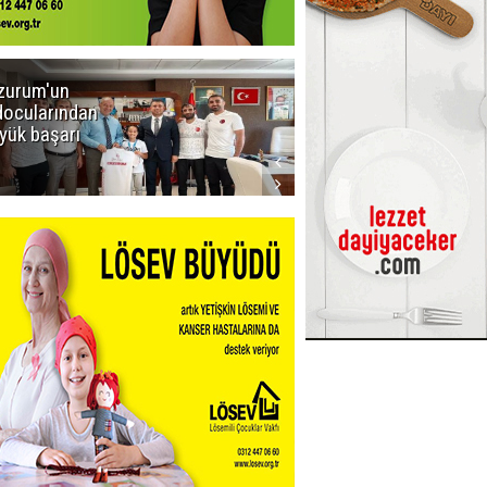
zurum'un
Amar süper
docularından
ligi seviyor!
yük başarı