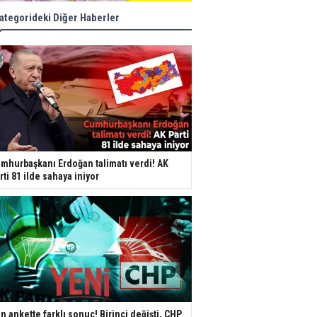
ategorideki Diğer Haberler
mhurbaşkanı Erdoğan talimatı verdi! AK
rti 81 ilde sahaya iniyor
n ankette farklı sonuç! Birinci değişti, CHP