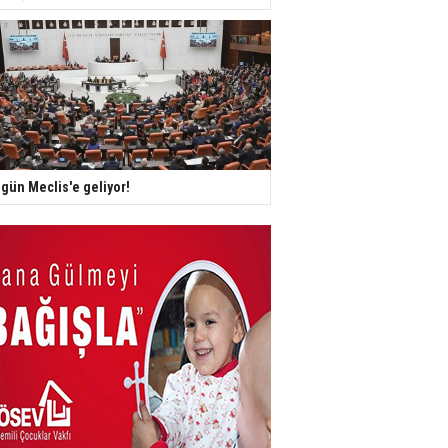
gün Meclis'e geliyor!