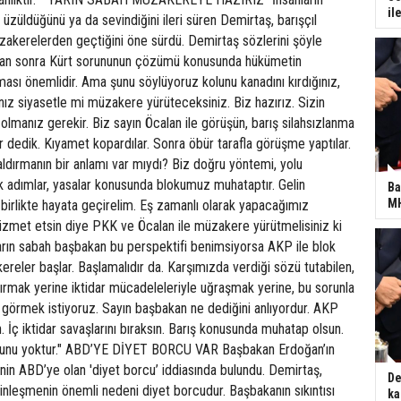
il
 üzüldüğünü ya da sevindiğini ileri süren Demirtaş, barışçıl
kerelerden geçtiğini öne sürdü. Demirtaş sözlerini şöyle
adan sonra Kürt sorununun çözümü konusunda hükümetin
sı önemlidir. Ama şunu söylüyoruz kolunu kanadını kırdığınız,
ınız siyasetle mi müzakere yürüteceksiniz. Biz hazırız. Sizin
 olmanız gerekir. Biz sayın Öcalan ile görüşün, barış silahsızlanma
dedik. Kıyamet kopardılar. Sonra öbür tarafla görüşme yaptılar.
ldırmanın bir anlamı var mıydı? Biz doğru yöntemi, yolu
k adımlar, yasalar konusunda blokumuz muhataptır. Gelin
Ba
MH
, birlikte hayata geçirelim. Eş zamanlı olarak yapacağımız
izmet etsin diye PKK ve Öcalan ile müzakere yürütmelisiniz ki
 Yarın sabah başbakan bu perspektifi benimsiyorsa AKP ile blok
ereler başlar. Başlamalıdır da. Karşımızda verdiği sözü tutabilen,
ydırmak yerine iktidar mücadeleleriyle uğraşmak yerine, bu sorunla
görmek istiyoruz. Sayın başbakan ne dediğini anlıyordur. AKP
. İç iktidar savaşlarını bıraksın. Barış konusunda muhatap olsun.
runu yoktur." ABD’YE DİYET BORCU VAR Başbakan Erdoğan’ın
in ABD’ye olan 'diyet borcu’ iddiasında bulundu. Demirtaş,
De
inleşmenin önemli nedeni diyet borcudur. Başbakanın sıkıntısı
ka