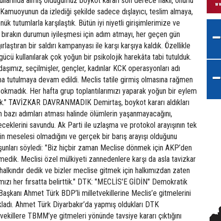
llarında almış olduğumuz boykot kararı son derece haklı, onurlu
 Kamuoyunun da izlediği şekilde sadece dışlayıcı, teslim almaya,
nük tutumlarla karşılaştık. Bütün iyi niyetli girişimlerimize ve
 bırakın durumun iyileşmesi için adım atmayı, her geçen gün
laştıran bir saldırı kampanyası ile karşı karşıya kaldık. Özellikle
cü kullanılarak çok yoğun bir psikolojik harekâta tabi tutulduk.
aşımız, seçilmişler, gençler, kadınlar KCK operasyonları adı
ıma tutulmaya devam edildi. Meclis tatile girmiş olmasına rağmen
e sokmadık. Her hafta grup toplantılarımızı yaparak yoğun bir eylem
duk." TAVİZKAR DAVRANMADIK Demirtaş, boykot kararı aldıkları
 bazı adımları atması halinde ölümlerin yaşanmayacağını,
eceklerini savundu. Ak Parti ile uzlaşma ve protokol arayışının tek
in meselesi olmadığını ve gerçek bir barış arayışı olduğunu
unları söyledi: "Biz hiçbir zaman Meclise dönmek için AKP’den
emedik. Meclisi özel mülkiyeti zannedenlere karşı da asla tavizkar
alkındır dedik ve bizler meclise gitmek için halkımızdan zaten
ımızı her fırsatta belirttik." DTK: "MECLİS'E GİDİN" Demokratik
aşkanı Ahmet Türk BDP’li milletvekillerine Meclis’e gitmelerini
çıkladı. Ahmet Türk Diyarbakır’da yapmış oldukları DTK
 vekillere TBMM’ye gitmeleri yönünde tavsiye kararı çıktığını