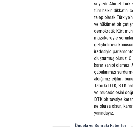
söyledi. Ahmet Türk 
tüm halkın dikkatini 
talep olarak Türkiye
ve hükümet bir çatış
demokratik Kürt muhal
müzakereyle sorunlar
geliştirilmesi konusu
iradesiyle parlamento
oluşturmuş oluruz. O 
karar sahibi olamaz.
çabalarımızı sürdürm
aldığımız eğilim, bunu
Tabiî ki DTK, STK hal
ve mücadelesini doğru
DTK bir tavsiye karar
ne olursa olsun, kara
yanındayız.
Önceki ve Sonraki Haberler