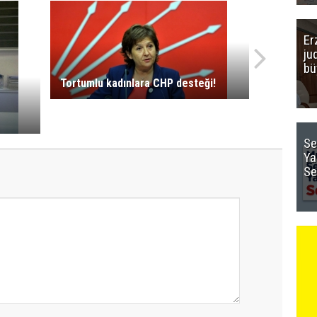
Er
ju
bü
Tortumlu kadınlara CHP desteği!
Se
Ya
Se