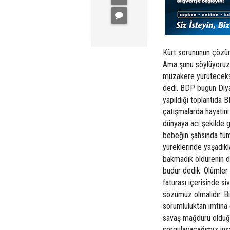
Kürt sorununun çözü
Ama şunu söylüyoruz ko
müzakere yürüteceksin
dedi. BDP bugün Diyar
yapıldığı toplantıda
çatışmalarda hayatını
dünyaya acı şekilde 
bebeğin şahsında tüm 
yüreklerinde yaşadıkla
bakmadık öldürenin d
budur dedik. Ölümler 
faturası içerisinde s
sözümüz olmalıdır. B
sorumluluktan imtina
savaş mağduru olduğ
sorgulayacağımız in