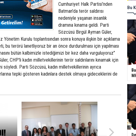
Cumhuriyet Halk Partisi'nden
Bu K
Batman'da terör saldırısı
nedeniyle yaşanan insanlık
dramına kınama geldi. Parti
Sözcüsü Birgül Ayman Güler,
z Yönetim Kurulu toplantısından sonra konuya ilişkin bir açıklama
eti, bu terörü lanetliyoruz bir an önce durdurulması için yapılması
sını bütün kalbimizle istediğimizi bir kez daha vurguluyoruz"
r, CHP'li kadın milletvekillerinin terör saldırılarını kınamak için
 söyledi. Parti Sözcüsü, kadın milletvekillerinin ayrıca
Ba
larına tepki gösteren kadınlara destek olmaya gideceklerini de
MH
De