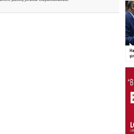
Ha
şi