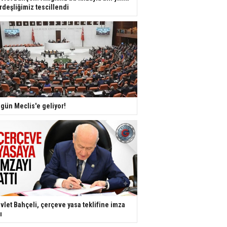
rdeşliğimiz tescillendi
gün Meclis'e geliyor!
vlet Bahçeli, çerçeve yasa teklifine imza
ı