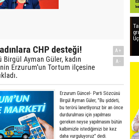
Ta
gr
Uç
adınlara CHP desteği!
A+
 Birgül Ayman Güler, kadın
A-
rinin Erzurum'un Tortum ilçesine
ıkladı.
Erzurum Güncel- Parti Sözcüsü
Birgül Ayman Güler, "Bu şiddeti,
bu terörü lanetliyoruz bir an önce
durdurulması için yapılması
gereken neyse yapılmasını bütün
kalbimizle istediğimizi bir kez
daha vurguluyoruz" dedi.