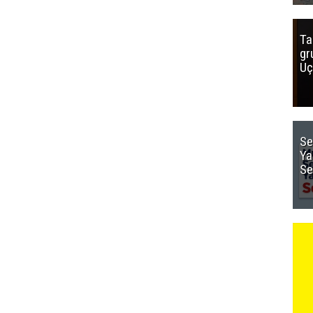
Ta
gr
Uç
Se
Ya
Se