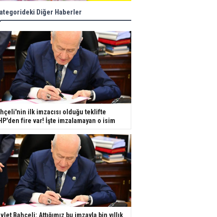
ategorideki Diğer Haberler
hçeli'nin ilk imzacısı olduğu teklifte
P'den fire var! İşte imzalamayan o isim
vlet Bahçeli: Attığımız bu imzayla bin yıllık