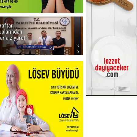
raftar
Ligde yeni
uplarından
sezon
ar'a ziyaret
başlıyor! İlk
düdük Bolu'da
çalacak