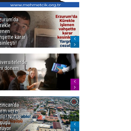
zurum'da
Erzurum dâhil
rekle
Çok Sayıda
lenen
İlde
hşette karar
Uyuşturucuya
sinleşti!
Darbe
rgıtay
zaları onadı
iversitelerde
Başkan
ni dönem
Sekmen'den
Tercih
Döneminde
Erzurum
Vurgusu
zincan'da
Meteoroloji
arm veren
uyardı!
blo! Nüfus
Doğu'ya yaz
şüşü
gelmeyecek
rüyor