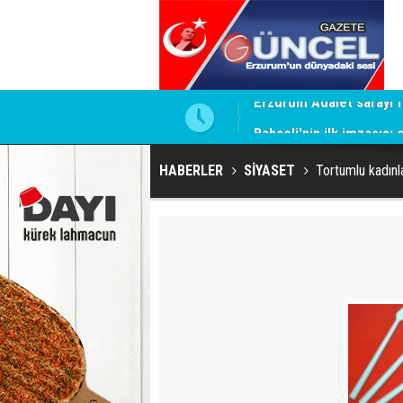
ntrol altında
Bahçeli'nin ilk imzacısı
HABERLER
SİYASET
Tortumlu kadın