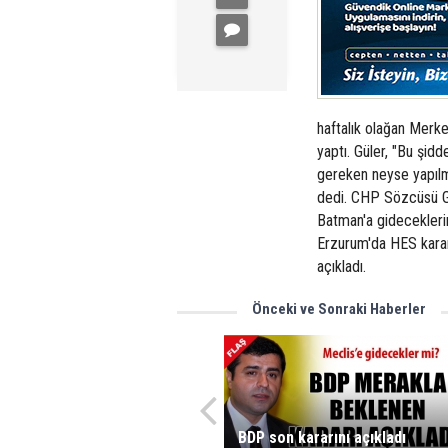
haftalık olağan Merke
yaptı. Güler, "Bu şidd
gereken neyse yapılma
dedi. CHP Sözcüsü Güle
Batman'a gideceklerini
Erzurum'da HES karar
açıkladı.
Önceki ve Sonraki Haberler
BDP son kararını açıkladı