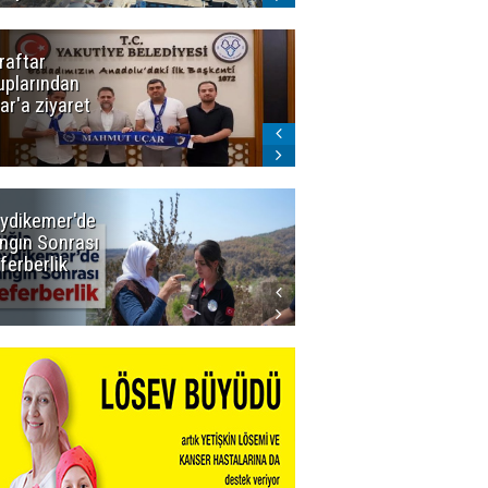
raftar
Ligde yeni
uplarından
sezon
ar'a ziyaret
başlıyor! İlk
düdük Bolu'da
çalacak
ydikemer'de
Muğla
ngın Sonrası
Büyükşehir
ferberlik
Tüm
İmkânlarıyla
Yangın
Sahasında