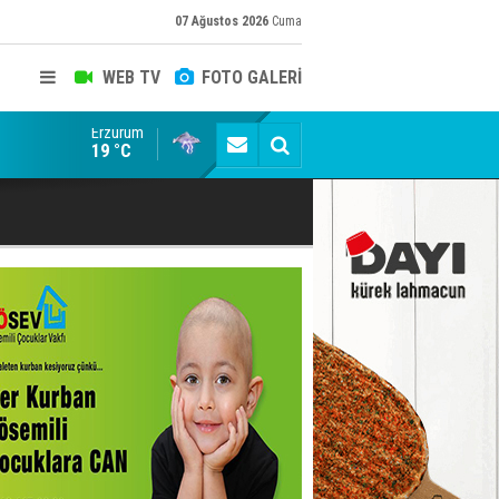
07 Ağustos 2026
Cuma
WEB TV
FOTO GALERİ
Erzurum
Siyaset-Sermaye Çizgisinde Haklılığın Resmi: Selami Al
19 °C