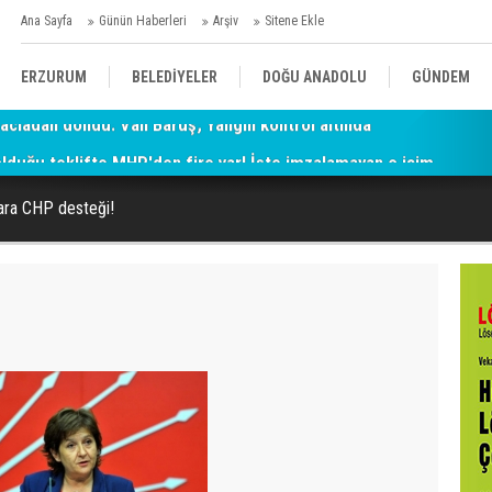
Ana Sayfa
Günün Haberleri
Arşiv
Sitene Ekle
ERZURUM
BELEDİYELER
DOĞU ANADOLU
GÜNDEM
 olduğu teklifte MHP'den fire var! İşte imzalamayan o isim
SİYASET
AFAD/ SAVAŞ
SPOR
lara CHP desteği!
KÜLTÜR/SANAT//MAĞAZİN
BODRUM