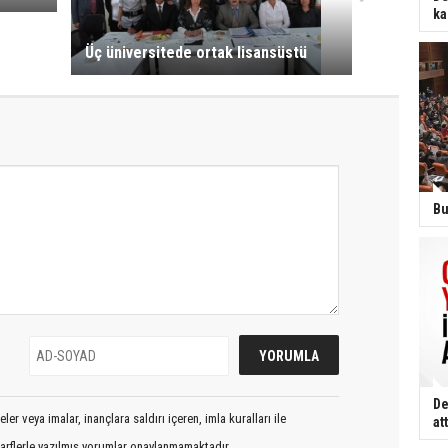
ka
Üç üniversitede ortak lisansüstü
Bu
De
er veya imalar, inançlara saldırı içeren, imla kuralları ile
att
arflerle yazılmış yorumlar onaylanmamaktadır.