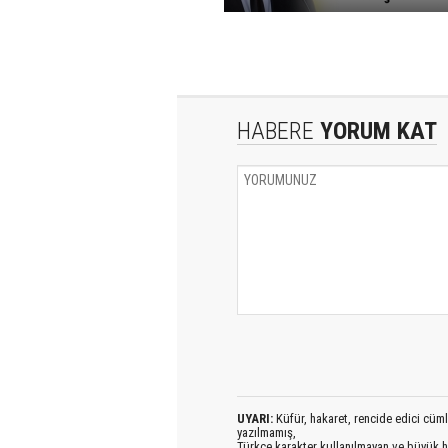
HABERE
YORUM KAT
UYARI:
Küfür, hakaret, rencide edici cümlel
yazılmamış,
Türkçe karakter kullanılmayan ve büyük h