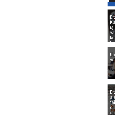
Er
Kü
iş
va
ke
Ya
ce
Ün
ye
Er
al
ta
dü
sü