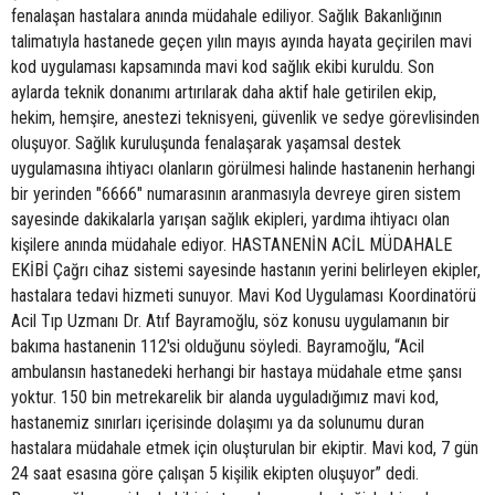
fenalaşan hastalara anında müdahale ediliyor. Sağlık Bakanlığının
talimatıyla hastanede geçen yılın mayıs ayında hayata geçirilen mavi
kod uygulaması kapsamında mavi kod sağlık ekibi kuruldu. Son
aylarda teknik donanımı artırılarak daha aktif hale getirilen ekip,
hekim, hemşire, anestezi teknisyeni, güvenlik ve sedye görevlisinden
oluşuyor. Sağlık kuruluşunda fenalaşarak yaşamsal destek
uygulamasına ihtiyacı olanların görülmesi halinde hastanenin herhangi
bir yerinden "6666" numarasının aranmasıyla devreye giren sistem
sayesinde dakikalarla yarışan sağlık ekipleri, yardıma ihtiyacı olan
kişilere anında müdahale ediyor. HASTANENİN ACİL MÜDAHALE
EKİBİ Çağrı cihaz sistemi sayesinde hastanın yerini belirleyen ekipler,
hastalara tedavi hizmeti sunuyor. Mavi Kod Uygulaması Koordinatörü
Acil Tıp Uzmanı Dr. Atıf Bayramoğlu, söz konusu uygulamanın bir
bakıma hastanenin 112'si olduğunu söyledi. Bayramoğlu, “Acil
ambulansın hastanedeki herhangi bir hastaya müdahale etme şansı
yoktur. 150 bin metrekarelik bir alanda uyguladığımız mavi kod,
hastanemiz sınırları içerisinde dolaşımı ya da solunumu duran
hastalara müdahale etmek için oluşturulan bir ekiptir. Mavi kod, 7 gün
24 saat esasına göre çalışan 5 kişilik ekipten oluşuyor” dedi.