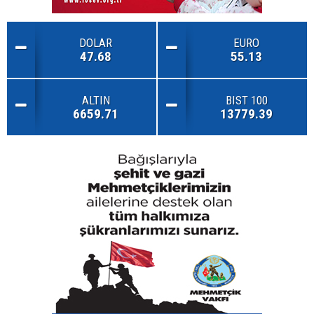
DOLAR
EURO
47.68
55.13
ALTIN
BIST 100
6659.71
13779.39