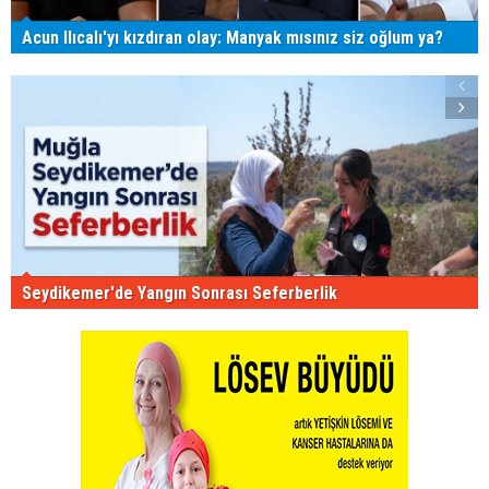
Acun Ilıcalı'yı kızdıran olay: Manyak mısınız siz oğlum ya?
Seydikemer'de Yangın Sonrası Seferberlik