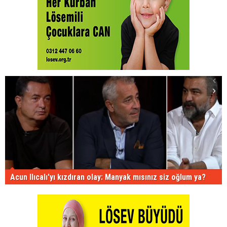
Acun Ilıcalı'yı kızdıran olay: Manyak mısınız siz oğlum ya?