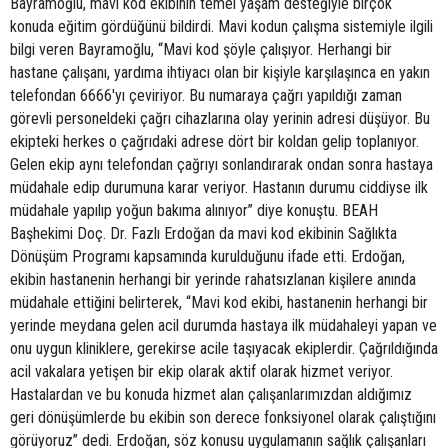
Bayramoğlu, mavi kod ekibinin temel yaşam desteğiyle birçok
konuda eğitim gördüğünü bildirdi. Mavi kodun çalışma sistemiyle ilgili
bilgi veren Bayramoğlu, “Mavi kod şöyle çalışıyor. Herhangi bir
hastane çalışanı, yardıma ihtiyacı olan bir kişiyle karşılaşınca en yakın
telefondan 6666'yı çeviriyor. Bu numaraya çağrı yapıldığı zaman
görevli personeldeki çağrı cihazlarına olay yerinin adresi düşüyor. Bu
ekipteki herkes o çağrıdaki adrese dört bir koldan gelip toplanıyor.
Gelen ekip aynı telefondan çağrıyı sonlandırarak ondan sonra hastaya
müdahale edip durumuna karar veriyor. Hastanın durumu ciddiyse ilk
müdahale yapılıp yoğun bakıma alınıyor” diye konuştu. BEAH
Başhekimi Doç. Dr. Fazlı Erdoğan da mavi kod ekibinin Sağlıkta
Dönüşüm Programı kapsamında kurulduğunu ifade etti. Erdoğan,
ekibin hastanenin herhangi bir yerinde rahatsızlanan kişilere anında
müdahale ettiğini belirterek, “Mavi kod ekibi, hastanenin herhangi bir
yerinde meydana gelen acil durumda hastaya ilk müdahaleyi yapan ve
onu uygun kliniklere, gerekirse acile taşıyacak ekiplerdir. Çağrıldığında
acil vakalara yetişen bir ekip olarak aktif olarak hizmet veriyor.
Hastalardan ve bu konuda hizmet alan çalışanlarımızdan aldığımız
geri dönüşümlerde bu ekibin son derece fonksiyonel olarak çalıştığını
görüyoruz” dedi. Erdoğan, söz konusu uygulamanın sağlık çalışanları