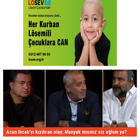
Acun Ilıcalı'yı kızdıran olay: Manyak mısınız siz oğlum ya?