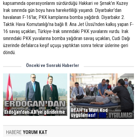
kapsamında operasyonlarını sürdürdüğü Hakkari ve Şırnak'ın Kuzey
Irak sınırında gün boyu hava hareketliliği yaşandı. Diyarbakır'dan
havalanan F-16'lar, PKK kamplarına bomba yağdırdı. Diyarbakır 2.
Taktik Hava Komutanlığı'na bağlı 8. Ana Jet Üssü'nden kalkış yapan F-
16 savaş uçakları, Türkiye-Irak sınırındaki PKK yuvalarını vurdu. Irak
sınırındaki PKK yuvalarına bomba yağdıran savaş uçakları, Cudi Dağı
üzerinde defalarca keşif uçuşu yaptıktan sonra tekrar üslerine geri
döndü.
Önceki ve Sonraki Haberler
BEAH'ta Mavi Kod
Erdoğan'dan AB'ye gönderme
uygulaması!
HABERE
YORUM KAT