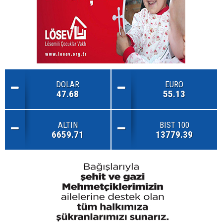
DOLAR
EURO
47.68
55.13
ALTIN
BIST 100
6659.71
13779.39