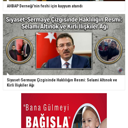
AHBAP Derneği'nin feshi için kayyum atandı
Siyaset-Sermaye Çizgisinde Haklılığın Resmi: Selami Altınok ve
Kirli İlişkiler Ağı