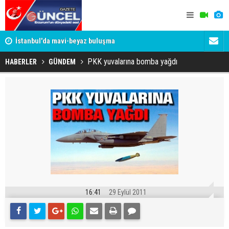
um
İstanbul'da mavi-beyaz buluşma
Erzurumspo
PKK yuvalarına bomba yağdı
HABERLER
GÜNDEM
16:41
29 Eylül 2011