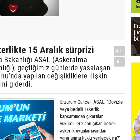
Er
ju
bü
erlikte 15 Aralık sürprizi
A+
a Bakanlığı ASAL (Askeralma
A-
lığı), geçtiğimiz günlerde yasalaşan
nu’nda yapılan değişikliklere ilişkin
ini giderdi.
Erzurum Güncel- ASAL, “Dövizle
veya bedelli askerlik
kapsamından çıkartılan
yükümlülere son çıkan bedelli
askerlik uygulamasından
yararlanma hakkı verilecek mi?”