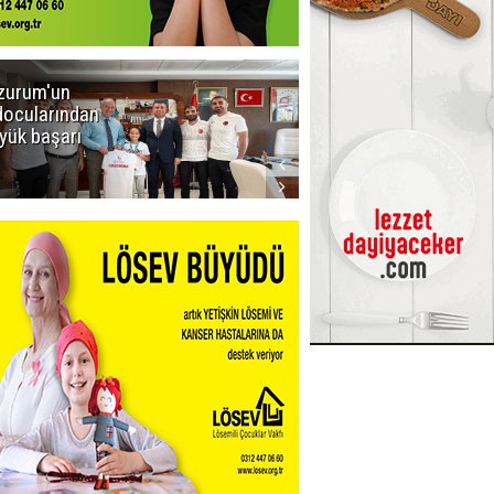
zurum'un
Amar süper
docularından
ligi seviyor!
yük başarı