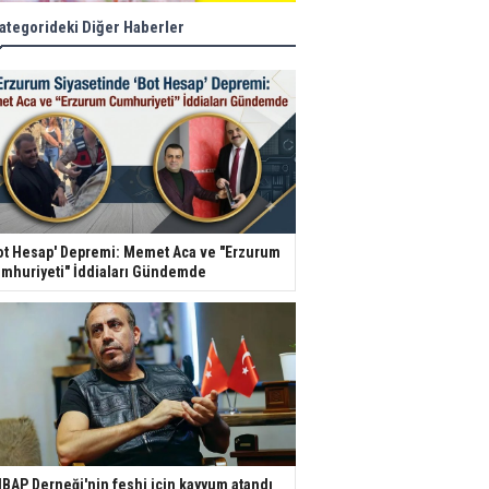
ategorideki Diğer Haberler
ot Hesap' Depremi: Memet Aca ve "Erzurum
mhuriyeti" İddiaları Gündemde
BAP Derneği'nin feshi için kayyum atandı