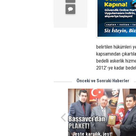
belirtilen hükümleri 
kapsamından çıkartıla
bedelli askerlik hizm
2012’-ye kadar bedell
Önceki ve Sonraki Haberler
Jeste karşılık, jest!