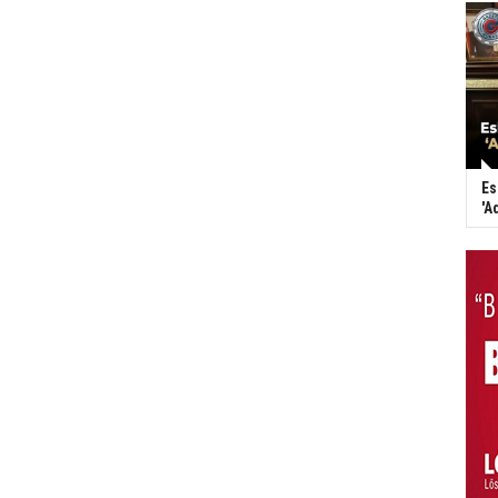
Es
'A