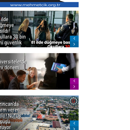
 ilde
Erzurum'da
üğmeye
Kürekle
sıldı!
işlenen
ullara 30 bin
vahşette karar
ni güvenlik
kesinleşti!
revlisi
Yargıtay
cezaları onadı
iversitelerde
Başkan
ni dönem
Sekmen'den
Tercih
Döneminde
Erzurum
Vurgusu
zincan'da
Meteoroloji
arm veren
uyardı!
blo! Nüfus
Doğu'ya yaz
şüşü
gelmeyecek
rüyor