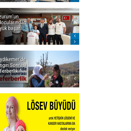
zurum'un
Amar süper
docularından
ligi seviyor!
yük başarı
ydikemer'de
Muğla
ngın Sonrası
Büyükşehir
ferberlik
Tüm
İmkânlarıyla
Yangın
Sahasında