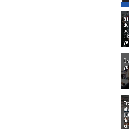
81
d
ba
Ok
ye
gö
Ün
ye
Er
al
ta
dü
sü