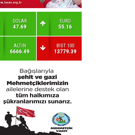
DOLAR
EURO
47.69
55.16
ALTIN
BIST 100
6666.49
13779.39