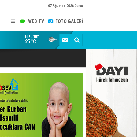
07 Ağustos 2026
Cuma
WEB TV
FOTO GALERİ
Erzurum
Konuşanlar'a katıldı, söyledikleri başına iş açtı! Göza
25 °C