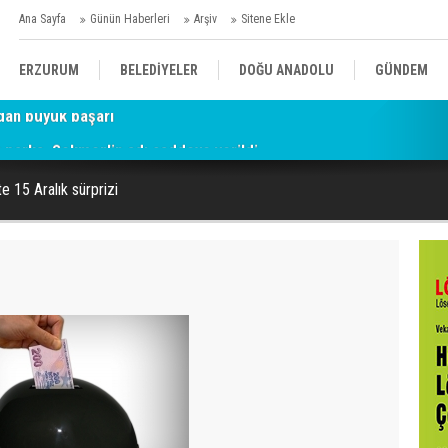
Ana Sayfa
Günün Haberleri
Arşiv
Sitene Ekle
ERZURUM
BELEDİYELER
DOĞU ANADOLU
GÜNDEM
parka, Sekmen'in adı caddeye verildi
SİYASET
AFAD/ SAVAŞ
SPOR
te 15 Aralık sürprizi
KÜLTÜR/SANAT//MAĞAZİN
BODRUM