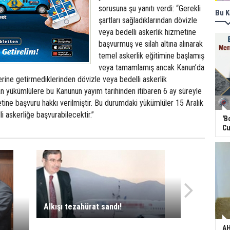
sorusuna şu yanıtı verdi: “Gerekli
Bu K
şartları sağladıklarından dövizle
veya bedelli askerlik hizmetine
başvurmuş ve silah altına alınarak
temel askerlik eğitimine başlamış
veya tamamlamış ancak Kanun’da
yerine getirmediklerinden dövizle veya bedelli askerlik
n yükümlülere bu Kanunun yayım tarihinden itibaren 6 ay süreyle
etine başvuru hakkı verilmiştir. Bu durumdaki yükümlüler 15 Aralık
i askerliğe başvurabilecektir.”
'B
Cu
Alkışı tezahürat sandı!
AH