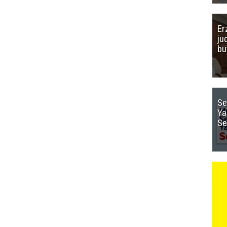
Er
ju
bü
Se
Ya
Se