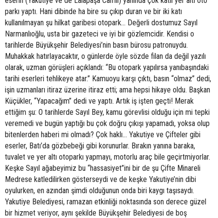
eserin (Yakutiye ve de Lalapaşa Camii) yanında çok katlı yer altı oto
parkı yaptı. Hani dibinde ha bire su çıkıp duran ve bir iki katı
kullanılmayan şu hilkat garibesi otopark… Değerli dostumuz Sayıl
Narmanlıoğlu, usta bir gazeteci ve iyi bir gözlemcidir. Kendisi o
tarihlerde Büyükşehir Belediyesi’nin basın bürosu patronuydu.
Muhakkak hatırlayacaktır, o günlerde öyle sözde filan da değil yazılı
olarak, uzman görüşleri açıklandı: “Bu otopark yapılırsa yanıbaşındaki
tarihi eserleri tehlikeye atar.” Kamuoyu karşı çıktı, basın “olmaz” dedi,
işin uzmanları itiraz üzerine itiraz etti; ama hepsi hikaye oldu. Başkan
Küçükler, “Yapacağım” dedi ve yaptı. Artık iş işten geçti! Merak
ettiğim şu: O tarihlerde Sayıl Bey, kamu görevlisi olduğu için mi tepki
veremedi ve bugün yaptığı bu çok doğru çıkışı yapamadı, yoksa olup
bitenlerden haberi mi olmadı? Çok haklı… Yakutiye ve Çifteler gibi
eserler, Batı’da gözbebeği gibi korunurlar. Bırakın yanına baraka,
tuvalet ve yer altı otoparkı yapmayı, motorlu araç bile geçirtmiyorlar.
Keşke Sayıl ağabeyimiz bu “hassasiyet”ini bir de şu Çifte Minareli
Medrese katledilirken gösterseydi ve de keşke Yakutiye’nin dibi
oyulurken, en azından şimdi olduğunun onda biri kaygı taşısaydı.
Yakutiye Belediyesi, ramazan etkinliği noktasında son derece güzel
bir hizmet veriyor, aynı şekilde Büyükşehir Belediyesi de boş