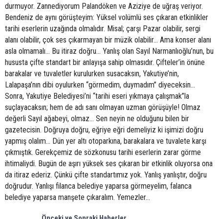
durmuyor. Zannediyorum Palandöken ve Aziziye de uğraş veriyor.
Bendeniz de aynı görüşteyim: Yüksel volümlü ses çıkaran etkinlikler
tarihi eserlerin uzağında olmalıdır. Misal; çarşı Pazar olabilir, sergi
alanı olabilir, çok ses çıkarmayan bir müzik olabilir… Ama konser alanı
asla olmamalı… Bu itiraz doğru... Yanlış olan Sayıl Narmanlıoğlu’nun, bu
hususta çifte standart bir anlayışa sahip olmasıdır. Çifteler’in önüne
barakalar ve tuvaletler kurulurken susacaksın, Yakutiye’nin,
Lalapaşa’nın dibi oyulurken “görmedim, duymadım” diyeceksin…
Sonra, Yakutiye Belediyesi’ni “tarihi eseri yıkmaya çalışmak”la
suçlayacaksın; hem de adı sanı olmayan uzman görüşüyle! Olmaz
değerli Sayıl ağabeyi, olmaz… Sen neyin ne olduğunu bilen bir
gazetecisin. Doğruya doğru, eğriye eğri demeliyiz ki işimizi doğru
yapmış olalım… Dün yer altı otoparkına, barakalara ve tuvalete karşı
çıkmıştık. Gerekçemiz de sözkonusu tarihi eserlerin zarar görme
ihtimaliydi. Bugün de aşırı yüksek ses çıkaran bir etkinlik oluyorsa ona
da itiraz ederiz. Çünkü çifte standartımız yok. Yanlış yanlıştır, doğru
doğrudur. Yanlışı filanca belediye yaparsa görmeyelim, falanca
belediye yaparsa manşete çıkaralım. Yemezler…
Önceki ve Sonraki Haberler