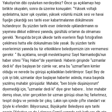
Yakutiye’nin dibi oyulurken nerdeydiniz? Önce şu açıklamayı hep
birlikte okuyalım, sonra da üzerine konuşalım: “Yüksek voltajlı
aydınlatma, lazer ışık oyunları, yüksek volümlü müzik sesi ve havai
fişeğin çıkardığı ses tarihi eser kabartmalarının dökülmesini
hızlandırıyor. Bu yüzden tarihi eser önlerinde ışıklandırmanın ısı
yayımına dikkat edilmesi yanında, gürültülü ortamın da olmaması
gerekli. “Avrupa’da birçok ülkede tarihi eserlerin flaşlı fotoğrafının
çekilmesi hatta elle dokunulması bile yasak. Bu yüzden tarihi
eserlerimizi yanında bu tür etkinliklere belediyemizin izin vermemesi
gerekir. “ Bu açıklama, sevgili meslektaşımız Sayıl Narmanlıoğlu’nun
haber sitesi “Flaş Haber”de yayımlandı. Haberin girişinde “uzmanlar
dedi ki” diye başlayan bir cümle var; ama bu “uzman”ların kimler
olduğu ve nerede bu görüşü açıkladıkları belirtilmiyor. Sayıl Bey de
çok iyi bilir, uzmanlar diye başlayan haberler aslında, masa başında
yazılmış muhabir görüşüdür. Muhabir, “ben böyle düşünüyorum”
diyemediği için, “uzmanlar dedi ki” diye girer habere… İster muhabir
demiş olsun, ister gerçekten bir uzman görüşü olsun hiç farketmez,
tespit doğru ve yerinde bir çıkış. Lakin işin içinde çifte standart var.
Şöyle ki efendim: Biliyorsunuz, Büyükşehir Belediyesi aynı tarihi