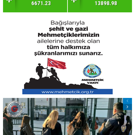
6671.23
13898.98