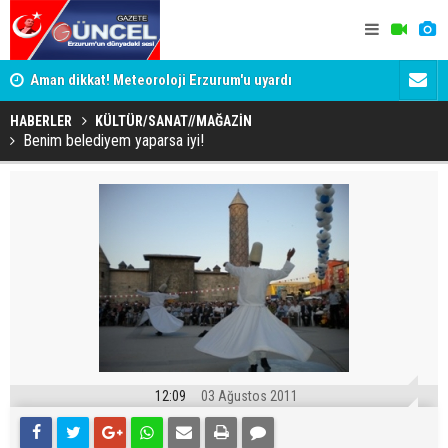
ak
Aman dikkat! Meteoroloji Erzurum'u uyardı
Güneş ve Ov
HABERLER
KÜLTÜR/SANAT//MAĞAZİN
Benim belediyem yaparsa iyi!
12:09
03 Ağustos 2011