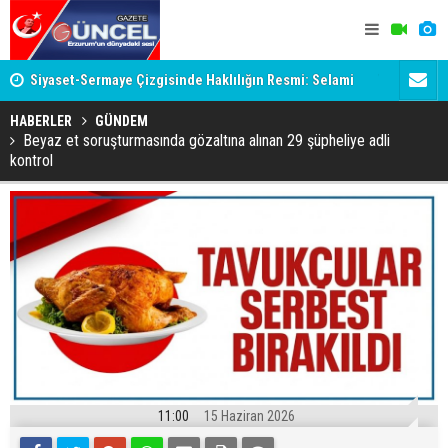
 var!
Siyaset-Sermaye Çizgisinde Haklılığın Resmi: Selami
Taraftar gr
Altınok ve Kirli İlişkiler Ağı
HABERLER
GÜNDEM
Beyaz et soruşturmasında gözaltına alınan 29 şüpheliye adli
kontrol
11:00
15 Haziran 2026