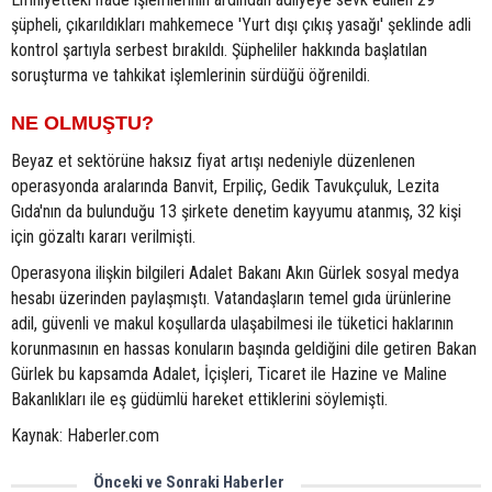
şüpheli, çıkarıldıkları mahkemece 'Yurt dışı çıkış yasağı' şeklinde adli
kontrol şartıyla serbest bırakıldı. Şüpheliler hakkında başlatılan
soruşturma ve tahkikat işlemlerinin sürdüğü öğrenildi.
NE OLMUŞTU?
Beyaz et sektörüne haksız fiyat artışı nedeniyle düzenlenen
operasyonda aralarında Banvit, Erpiliç, Gedik Tavukçuluk, Lezita
Gıda'nın da bulunduğu 13 şirkete denetim kayyumu atanmış, 32 kişi
için gözaltı kararı verilmişti.
Operasyona ilişkin bilgileri Adalet Bakanı Akın Gürlek sosyal medya
hesabı üzerinden paylaşmıştı. Vatandaşların temel gıda ürünlerine
adil, güvenli ve makul koşullarda ulaşabilmesi ile tüketici haklarının
korunmasının en hassas konuların başında geldiğini dile getiren Bakan
Gürlek bu kapsamda Adalet, İçişleri, Ticaret ile Hazine ve Maline
Bakanlıkları ile eş güdümlü hareket ettiklerini söylemişti.
Kaynak: Haberler.com
Önceki ve Sonraki Haberler