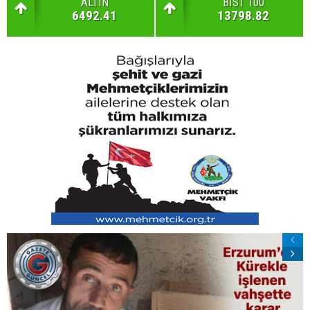
ALTIN
BIST 100
6492.41
13798.82