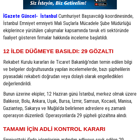
İGazete Güncel- İstanbul
Cumhuriyet Başsavcılığı koordinesinde,
İstanbul Emniyet emniyeti Mali Suçlarla Mücadele Şube Müdürlüğü
ekiplerince yürütülen çalışmalar kapsamında tavuk eti sektöründe
faaliyet gösteren firmalar hakkında inceleme başlatıldı.
12 İLDE DÜĞMEYE BASILDI: 29 GÖZALTI
Rekabet Kurulu kararları ile Ticaret Bakanlığı’ndan temin edilen bilgi
ve belgeler doğrultusunda yapılan incelemelerde, bazı şüphelilerin
piyasadaki rekabeti doğrudan veya dolaylı olarak engelledikleri
değerlendirildi.
Bunun üzerine ekipler, 12 Haziran günü İstanbul, merkez olmak üzere
Balıkesir, Bolu, Ankara, Uşak, Bursa, İzmir, Samsun, Kocaeli, Manisa,
Gaziantep, Sakarya ve Muğla’da belirlenen adreslere eş zamanlı
operasyon düzenledi. Operasyonlarda 29 şüpheli gözaltına alındı.
TAMAMI İÇİN ADLİ KONTROL KARARI
Emniyetteki ifade işlemlerinin ardından adliyeye sevk edilen 29