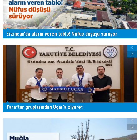
Erzincan'da alarm veren tablo! Nüfus düşüşü sürüyor
Taraftar gruplarından Uçar'a ziyaret