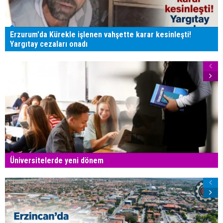
Erzurum'da Kürekle işlenen vahşette karar kesinleşti!
Yargıtay cezaları onadı
Üniversitelerde yeni dönem