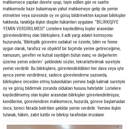
mahkemece yapılan davete uyup, tayin edilen gün ve saatte
mahkemede hazır bulunmayan yahut mahkemeye gelip de yemin
etmekten veya süresinde oy ve görüş bildirmekten kaçınan bilirkişiler
hakkında, tanıklığa ilişkin disiplin hükümleri uygulanır. “BİLİRKİŞİYE
YEMİN VERDİRİLMESİ” Listelere kaydedilmiş kişiler arasından
görevlendirilmiş olan bilirkişilere, il adli yargı adalet komisyonu
huzurunda, ‘Bilirkişilik görevimi sadakat ve özenle, bilim ve fenne
uygun olarak, tarafsız ve objektif bir biçimde yerine getireceğime,
namusum, şerefim ve kutsal saydığım bütün inanç ve değerlerim
üzerine yemin ederim.’ şeklindeki sözler, tekrarlattırılmak suretiyle
yemin verdirilir. Bu bilirkişilere, görevlendirildikleri her dava veya işte
ayrıca yemin verdirilmez; sadece görevlendirme yazısında,
bilirkişilere önceden etmiş bulundukları yemine bağlı kalmak suretiyle
oy ve görüş bildirmek zorunda oldukları hususu hatırlatılır. Listelere
kaydedilmemiş olan kişiler arasından bilirkişiler görevlendirilmişse,
kendilerine, görevlendiren mahkemece, huzurda, göreve başlamadan
önce, birinci fıkrada belirtilen şekilde yemin verdirilir. Yemine ilişkin
tutanak, hâkim, zabıt katibi ve bilirkişi tarafından imzalanır.