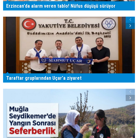
Erzincan'da alarm veren tablo! Nüfus düşüşü sürüyor
Taraftar gruplarından Uçar'a ziyaret