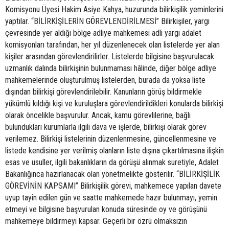
Komisyonu Üyesi Hakim Asiye Kahya, huzurunda bilirkişilik yeminlerini
yaptılar. “BİLİRKİŞİLERİN GÖREVLENDİRİLMESİ” Bilirkişiler, yargı
çevresinde yer aldığı bölge adliye mahkemesi adli yargı adalet
komisyonları tarafından, her yıl düzenlenecek olan listelerde yer alan
kişiler arasından görevlendirilirler. Listelerde bilgisine başvurulacak
uzmanlık dalında bilirkişinin bulunmaması hâlinde, diğer bölge adliye
mahkemelerinde oluşturulmuş listelerden, burada da yoksa liste
dışından bilirkişi görevlendirilebilir. Kanunların görüş bildirmekle
yükümlü kıldığı kişi ve kuruluşlara görevlendirildikleri konularda bilirkişi
olarak öncelikle başvurulur. Ancak, kamu görevlilerine, bağlı
bulundukları kurumlarla ilgili dava ve işlerde, bilirkişi olarak görev
verilemez. Bilirkişi listelerinin düzenlenmesine, güncellenmesine ve
listede kendisine yer verilmiş olanların liste dışına çıkartılmasına ilişkin
esas ve usuller, ilgili bakanlıkların da görüşü alınmak suretiyle, Adalet
Bakanlığınca hazırlanacak olan yönetmelikte gösterilir. “BİLİRKİŞİLİK
GÖREVİNİN KAPSAMI” Bilirkişilik görevi, mahkemece yapılan davete
uyup tayin edilen gün ve saatte mahkemede hazır bulunmayı, yemin
etmeyi ve bilgisine başvurulan konuda süresinde oy ve görüşünü
mahkemeye bildirmeyi kapsar. Geçerli bir özrü olmaksızın