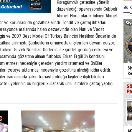
Karagümrük çetesine yönelik
Bu K
düzenlediği operasyonda Cübbeli
Ahmet Hoca olarak bilinen Ahmet
 ve koruması da gözaltına alındı. Tehdit ve şantaj ihbarları
perasyonda aralarında halen cezaevinde olan Nuri ve Vedat
Ergin ve 2007 Best Model Of Turkey Birincisi Neslihan Önder'in de
altına alınmıştı. Şüphelilerin emniyetteki işlemleri devam ediyor.
i Türkiye Güzeli Neslihan Önder’in ise şiddet gördüğü eski eşi ve
samında gözaltına alınan futbolcu Erkan Ergül’ün kendisini
am etmesi nedeniyle çeteden yardım istemesi ve ünlüler
Si
ileri çeteye aktarması nedeniyle gözaltına alındığı iddia edildi.
Re
ler camiasında yakın temasta olduğu kişilerle ilgili bilgileri
ete üyelerinin bu bilgileri kullanarak ünlü isimlere şantaj yaptığı
AC