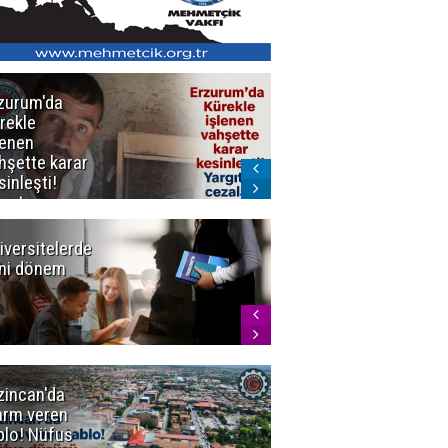
zurum'da
Erzurum dâhil
rekle
Çok Sayıda
lenen
İlde
hşette karar
Uyuşturucuya
sinleşti!
Darbe
rgıtay
zaları onadı
iversitelerde
Başkan
ni dönem
Sekmen'den
Tercih
Döneminde
Erzurum
Vurgusu
zincan'da
Meteoroloji
arm veren
uyardı!
blo! Nüfus
Doğu'ya yaz