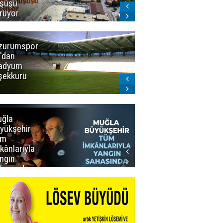
şüşü
gelmeyecek
rüyor
zurumspor
Trabzon
'dan
Büyükşehir
adyum
Belediye
şekkürü
Başkanı servet
değerinde
Salah forması
aldı
ğla
Muğla
yükşehir
Büyükşehir’den
üm
Personeline
kânlarıyla
Rekor
ngın
Promosyon
hasında