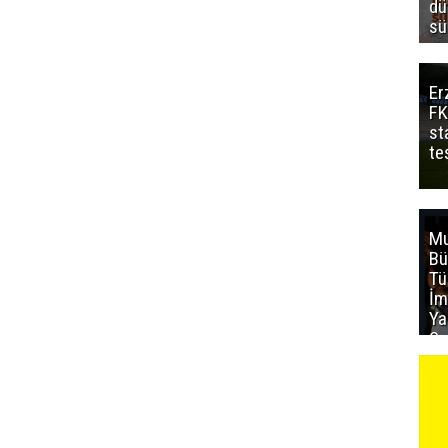
dü
sü
Er
FK
st
te
Mu
Bü
T
İm
Ya
Sa