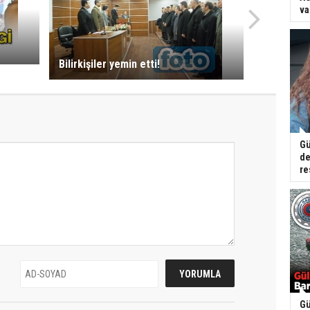
va
Bilirkişiler yemin etti!
Gü
de
re
Gü