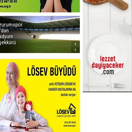
zurumspor
Trabzon
'dan
Büyükşehir
adyum
Belediye
şekkürü
Başkanı servet
değerinde
Salah forması
aldı