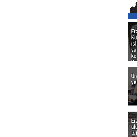
Er
Kü
iş
va
ke
Ya
ce
Ün
ye
Er
al
ta