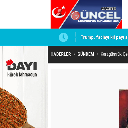
elediyeye operasyon geliyor!
Trump, faciayı kıl payı at
HABERLER
GÜNDEM
Karagümrük Çe