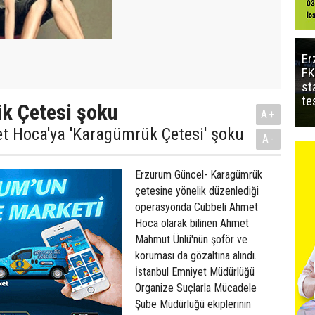
Er
FK
st
te
k Çetesi şoku
A+
t Hoca'ya 'Karagümrük Çetesi' şoku
A-
Erzurum Güncel- Karagümrük
çetesine yönelik düzenlediği
operasyonda Cübbeli Ahmet
Hoca olarak bilinen Ahmet
Mahmut Ünlü'nün şoför ve
koruması da gözaltına alındı.
İstanbul Emniyet Müdürlüğü
Organize Suçlarla Mücadele
Şube Müdürlüğü ekiplerinin