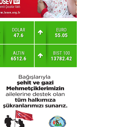
DOLAR
EURO
47.6
55.05
ALTIN
BIST 100
6512.6
13782.42