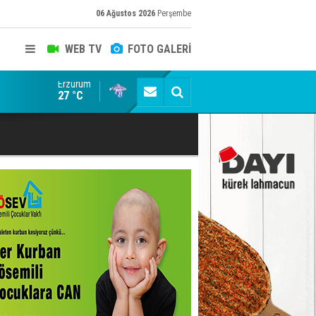
06 Ağustos 2026
Perşembe
WEB TV
FOTO GALERİ
Erzurum
Erzurum'da Kürekle işlenen vahşette karar kesinleşti
27 °C