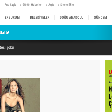
Ana Sayfa
Günün Haberleri
Arşiv
Sitene Ekle
ERZURUM
BELEDİYELER
DOĞU ANADOLU
GÜNDEM
lattı!
SİYASET
AFAD/ SAVAŞ
SPOR
tesi şoku
KÜLTÜR/SANAT//MAĞAZİN
BODRUM