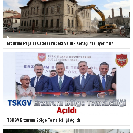
Erzurum Paşalar Caddesi'ndeki Valilik Konağı Yıkılıyor mu?
TSKGV Erzurum Bölge Temsilciliği Açıldı