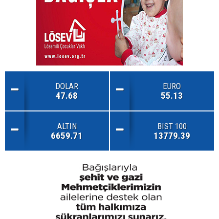
DOLAR
EURO
47.68
55.13
ALTIN
BIST 100
6659.71
13779.39