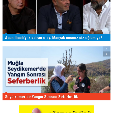
Acun Ilıcalı'yı kızdıran olay: Manyak mısınız siz oğlum ya?
Seydikemer'de Yangın Sonrası Seferberlik