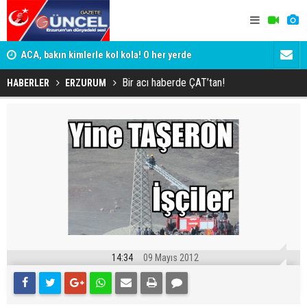
yor
ACA, bakın kimlerle kol kola! O her yerde
ADALET BAK
KİM KORU
Bir acı haberde ÇAT’tan!
HABERLER
ERZURUM
14:34
09 Mayıs 2012