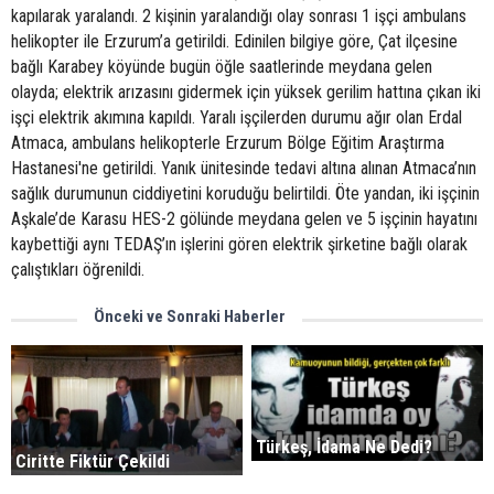
kapılarak yaralandı. 2 kişinin yaralandığı olay sonrası 1 işçi ambulans
helikopter ile Erzurum’a getirildi. Edinilen bilgiye göre, Çat ilçesine
bağlı Karabey köyünde bugün öğle saatlerinde meydana gelen
olayda; elektrik arızasını gidermek için yüksek gerilim hattına çıkan iki
işçi elektrik akımına kapıldı. Yaralı işçilerden durumu ağır olan Erdal
Atmaca, ambulans helikopterle Erzurum Bölge Eğitim Araştırma
Hastanesi'ne getirildi. Yanık ünitesinde tedavi altına alınan Atmaca’nın
sağlık durumunun ciddiyetini koruduğu belirtildi. Öte yandan, iki işçinin
Aşkale’de Karasu HES-2 gölünde meydana gelen ve 5 işçinin hayatını
kaybettiği aynı TEDAŞ’ın işlerini gören elektrik şirketine bağlı olarak
çalıştıkları öğrenildi.
Önceki ve Sonraki Haberler
Türkeş, İdama Ne Dedi?
Ciritte Fiktür Çekildi