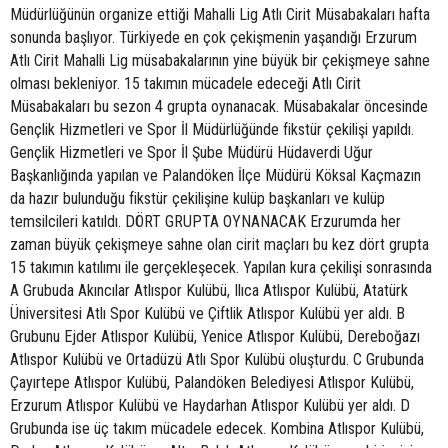
Müdürlüğünün organize ettiği Mahalli Lig Atlı Cirit Müsabakaları hafta
sonunda başlıyor. Türkiyede en çok çekişmenin yaşandığı Erzurum
Atlı Cirit Mahalli Lig müsabakalarının yine büyük bir çekişmeye sahne
olması bekleniyor. 15 takımın mücadele edeceği Atlı Cirit
Müsabakaları bu sezon 4 grupta oynanacak. Müsabakalar öncesinde
Gençlik Hizmetleri ve Spor İl Müdürlüğünde fikstür çekilişi yapıldı.
Gençlik Hizmetleri ve Spor İl Şube Müdürü Hüdaverdi Uğur
Başkanlığında yapılan ve Palandöken İlçe Müdürü Köksal Kaçmazın
da hazır bulunduğu fikstür çekilişine kulüp başkanları ve kulüp
temsilcileri katıldı. DÖRT GRUPTA OYNANACAK Erzurumda her
zaman büyük çekişmeye sahne olan cirit maçları bu kez dört grupta
15 takımın katılımı ile gerçekleşecek. Yapılan kura çekilişi sonrasında
A Grubuda Akıncılar Atlıspor Kulübü, Ilıca Atlıspor Kulübü, Atatürk
Üniversitesi Atlı Spor Kulübü ve Çiftlik Atlıspor Kulübü yer aldı. B
Grubunu Ejder Atlıspor Kulübü, Yenice Atlıspor Kulübü, Dereboğazı
Atlıspor Kulübü ve Ortadüzü Atlı Spor Kulübü oluşturdu. C Grubunda
Çayırtepe Atlıspor Kulübü, Palandöken Belediyesi Atlıspor Kulübü,
Erzurum Atlıspor Kulübü ve Haydarhan Atlıspor Kulübü yer aldı. D
Grubunda ise üç takım mücadele edecek. Kombina Atlıspor Kulübü,