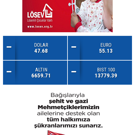
DOLAR
EURO
47.68
55.13
ALTIN
BIST 100
6659.71
13779.39