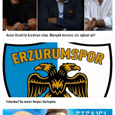
Acun Ilıcalı'yı kızdıran olay: Manyak mısınız siz oğlum ya?
İstanbul'da mavi-beyaz buluşma