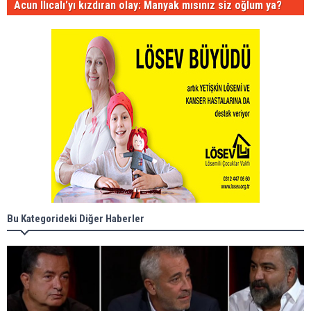
Acun Ilıcalı'yı kızdıran olay: Manyak mısınız siz oğlum ya?
Bu Kategorideki Diğer Haberler