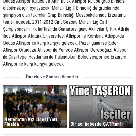
Dadaş Atlıspor Kulübü ve Altın Bulak Atlıspor Kulübü grup birincisi
olabilmek için oynayacak. Mahalli Lig İl Birinciliğide gruplarında
şampiyon olan takımlar, Grup Birinciliği Müsabakalarında Erzurumu
temsil edecek. 2011-2012 Cirit Sezonu Mahalli Lig Cirit
Şampiyonasının ilk haftasında Cumartesi günü Akıncılar-Çiftlik Atlı ile
Ilıca Atlıspor-Atatürk Üniversitesi Atlıspor ile Kombina Atlısporda
Dadaş Atlıspor ile karşı karşıya gelecek. Pazar günü ise Ejder
Atlıspor-Ortadüzü Atlıspor ile Yenece Atlıspor-Dereboğazı Atlıspor
ile Çayırtepe-Haydarhan ile Palandöken Belediyespor ise Erzurum
Atlıspor ile karşı karşıya gelecek.
Önceki ve Sonraki Haberler
Nenehatun Kız Lisesi Yarı
Bir acı haberde ÇAT’tan!
Finalde