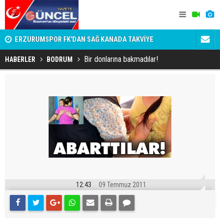
n
ERZURUMSPOR FK'DAN SAĞ KANADA TAKVİYE
SÜSLÜ ÜST
DAKİKALIK
Bir donlarına bakmadılar!
HABERLER
BODRUM
12:43
09 Temmuz 2011