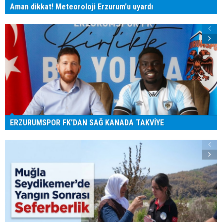
Aman dikkat! Meteoroloji Erzurum'u uyardı
ERZURUMSPOR FK'DAN SAĞ KANADA TAKVİYE