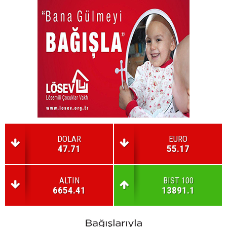
DOLAR
EURO
47.71
55.17
ALTIN
BIST 100
6654.41
13891.1