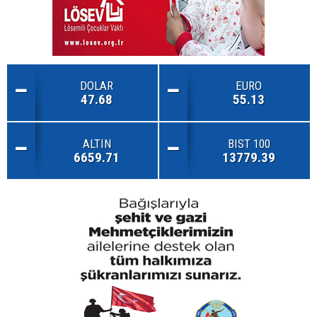
DOLAR
EURO
47.68
55.13
ALTIN
BIST 100
6659.71
13779.39