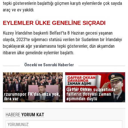
tepki gösterenlerin başlattığı göçmen karşıtı eylemlerde çok sayıda
araç ve ev yakıldı.
EYLEMLER ÜLKE GENELİNE SIÇRADI
Kuzey İrlanda'nın başkenti Belfast'ta 8 Haziran gecesi yaşanan
olayda, 2023'te sığınmacı statüsü verilen bir Sudanlının bir İrlandalıyı
bıçaklayarak ağır yaralamasına tepki gösterenler, dün akşamdan
itibaren ülke genelinde eylemler başlattı.
Önceki ve Sonraki Haberler
Gaffar Okkan suikastında
rzurumspor FK'dan imza yok,
faillerin dosyası zaman
ibra var
aşımından düştü
HABERE
YORUM KAT