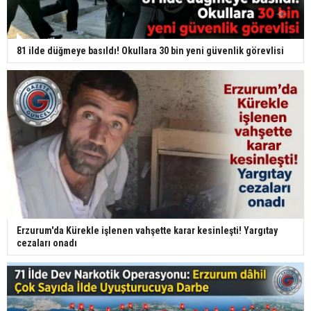
81 ilde düğmeye basıldı! Okullara 30 bin yeni güvenlik görevlisi
Erzurum'da Kürekle işlenen vahşette karar kesinleşti! Yargıtay
cezaları onadı