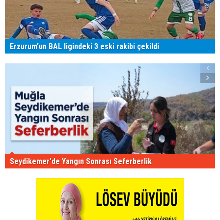
Erzurum'un BAL ligindeki 3 eski rakibi çekildi
Seydikemer'de Yangın Sonrası Seferberlik