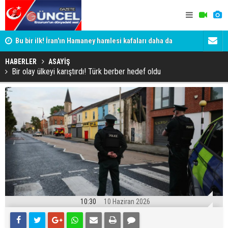
Bu bir ilk! İran'ın Hamaney hamlesi kafaları daha da
Erzurum'da 
karıştırdı
HABERLER
ASAYİŞ
Bir olay ülkeyi karıştırdı! Türk berber hedef oldu
10:30
10 Haziran 2026