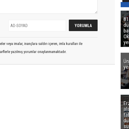
81
d
ba
Ok
ye
er veya imalar, inançlara saldırı içeren, imla kuralları ile
gö
arflerle yazılmış yorumlar onaylanmamaktadır.
Ün
ye
Er
al
ta
dü
sü