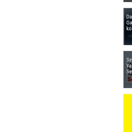
Da
Ga
ko
Se
Ya
Se