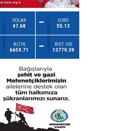
DOLAR
EURO
47.68
55.13
ALTIN
BIST 100
6659.71
13779.39