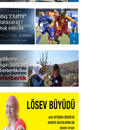
daş 2.hafta
Ömer Arda
latasaray'ı
U20 Millî Takım
nuk edecek
kadrosunda
ydikemer'de
Muğla
ngın Sonrası
Büyükşehir
ferberlik
Tüm
İmkânlarıyla
Yangın
Sahasında