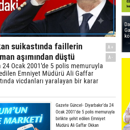
Da
Ga
ko
an suikastında faillerin
A+
aman aşımından düştü
A-
da 24 Ocak 2001'de 5 polis memuruyla
t edilen Emniyet Müdürü Ali Gaffar
ında vicdanları yaralayan bir karar
Gazete Güncel- Diyarbakır’da 24
Ocak 2001'de 5 polis memuruyla
birlikte şehit edilen Emniyet
Müdürü Ali Gaffar Okkan