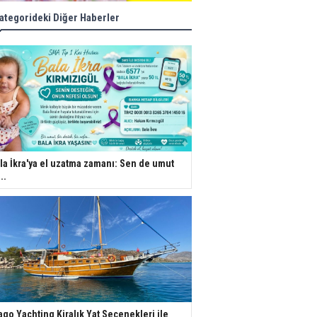
ategorideki Diğer Haberler
la İkra'ya el uzatma zamanı: Sen de umut
..
ago Yachting Kiralık Yat Seçenekleri ile