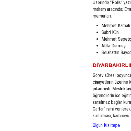
Üzerinde "Polis" yazıl
makam aracında; Emniy
memurları;
Mehmet Kamalı
Sabri Kün
Mehmet Sepetç
Atilla Durmuş
Selahattin Bays
DİYARBAKIRLI
Görev süresi boyunca
cinayetlerin üzerine 
çıkarmıştı. Meslektaşl
öğrencilerin ise eğit
sarsılmaz bağlar kur
Gaffar" ismi verilere
kurtulması, kamuoyu v
Olgun Kızıltepe