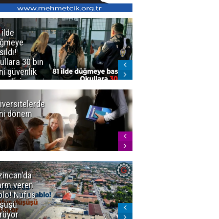
 ilde
Erzurum'da
üğmeye
Kürekle
sıldı!
işlenen
ullara 30 bin
vahşette karar
ni güvenlik
kesinleşti!
revlisi
Yargıtay
cezaları onadı
iversitelerde
Başkan
ni dönem
Sekmen'den
Tercih
Döneminde
Erzurum
Vurgusu
zincan'da
Meteoroloji
arm veren
uyardı!
blo! Nüfus
Doğu'ya yaz
şüşü
gelmeyecek
rüyor