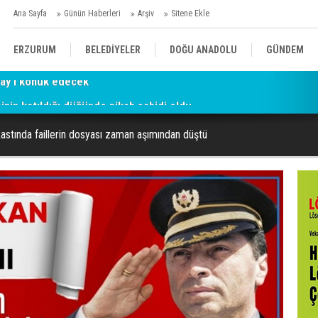
Ana Sayfa
Günün Haberleri
Arşiv
Sitene Ekle
ERZURUM
BELEDİYELER
DOĞU ANADOLU
GÜNDEM
şinin katıldığı düğünde nikah şahidi oldu
SİYASET
AFAD/ SAVAŞ
SPOR
astında faillerin dosyası zaman aşımından düştü
KÜLTÜR/SANAT//MAĞAZİN
BODRUM