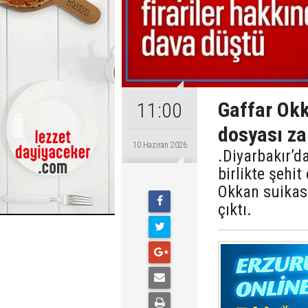
Gaffar Okk
11:00
dosyası z
10 Haziran 2026
.Diyarbakır’
birlikte şehi
Okkan suikast
çıktı.