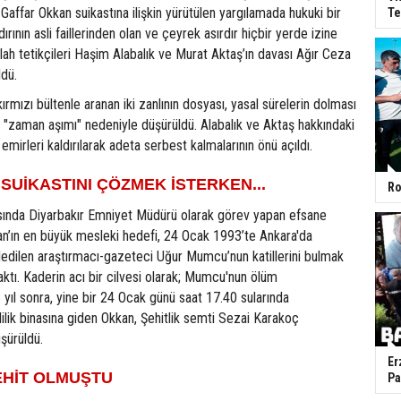
 Gaffar Okkan suikastına ilişkin yürütülen yargılamada hukuki bir
Te
dırının asli faillerinden olan ve çeyrek asırdır hiçbir yerde izine
ah tetikçileri Haşim Alabalık ve Murat Aktaş’ın davası Ağır Ceza
dü.
kırmızı bültenle aranan iki zanlının dosyası, yasal sürelerin dolması
 "zaman aşımı" nedeniyle düşürüldü. Alabalık ve Aktaş hakkındaki
emirleri kaldırılarak adeta serbest kalmalarının önü açıldı.
UİKASTINI ÇÖZMEK İSTERKEN...
Ro
asında Diyarbakır Emniyet Müdürü olarak görev yapan efsane
an’ın en büyük mesleki hedefi, 24 Ocak 1993’te Ankara'da
ledilen araştırmacı-gazeteci Uğur Mumcu’nun katillerini bulmak
aktı. Kaderin acı bir cilvesi olarak; Mumcu'nun ölüm
ıl sonra, yine bir 24 Ocak günü saat 17.40 sularında
lik binasına giden Okkan, Şehitlik semti Sezai Karakoç
şürüldü.
Er
ŞEHİT OLMUŞTU
Pa