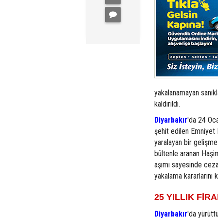
yakalanamayan sanıkla
kaldırıldı.
Diyarbakır
'da 24 Oc
şehit edilen Emniye
yaralayan bir gelişme 
bültenle aranan Haşim
aşımı sayesinde ceza
yakalama kararlarını 
25 YILLIK FİR
Diyarbakır
'da yürütt