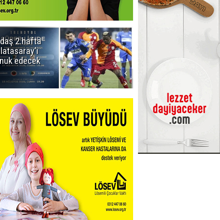
daş 2.hafta
Ömer Arda
latasaray'ı
U20 Millî Takım
nuk edecek
kadrosunda