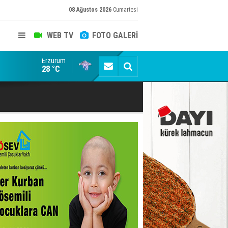
08 Ağustos 2026
Cumartesi
WEB TV
FOTO GALERİ
Erzurum
Gülistan Doku Dosyasında Siyah Helikopter Skandalı:
28 °C