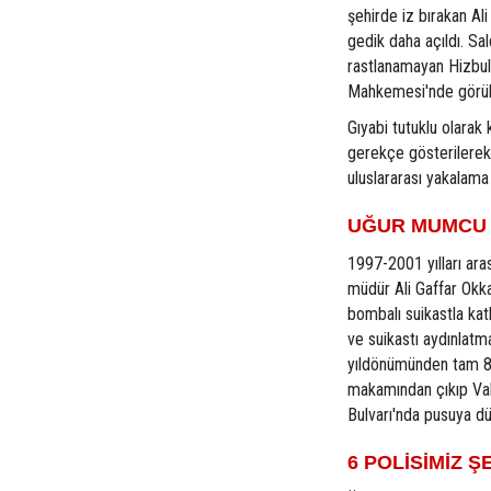
şehirde iz bırakan Ali
gedik daha açıldı. Sal
rastlanamayan Hizbull
Mahkemesi'nde görül
Gıyabi tutuklu olarak 
gerekçe gösterilerek
uluslararası yakalama 
UĞUR MUMCU S
1997-2001 yılları ar
müdür Ali Gaffar Okk
bombalı suikastla kat
ve suikastı aydınlatm
yıldönümünden tam 8 y
makamından çıkıp Vali
Bulvarı'nda pusuya dü
6 POLİSİMİZ 