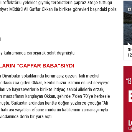
ı reflektörlü yelekler giymiş teröristlerin çapraz ateşe tuttuğu
et Müdürü Ali Gaffar Okkan ile birlikte görevleri başındaki polis
i
Ol
oy kahramanca çarpışarak şehit düşmüştü.
12
LARIN "GAFFAR BABA"SIYDI
 Diyarbakır sokaklarında korumasız gezen, faili meçhul
korkusuzca giden Okkan, kentin huzur iklimini en üst seviyeye
arı ve hayırseverlerle birlikte ihtiyaç sahibi ailelerin erzak,
im masraflarını karşılayan Okkan, şehirde 7'den 70'ye herkesle
muştu. Suikastın ardından kentte doğan yüzlerce çocuğa "Ali
k hatırası yaşatılan efsane müdürün katillerinin zamanaşımıyla
icdanında derin bir yara açtı.