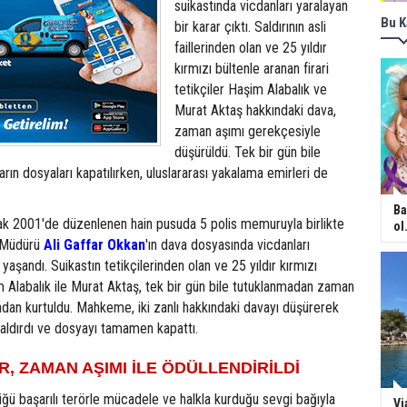
suikastında vicdanları yaralayan
Bu K
bir karar çıktı. Saldırının asli
faillerinden olan ve 25 yıldır
kırmızı bültenle aranan firari
tetikçiler Haşim Alabalık ve
Murat Aktaş hakkındaki dava,
zaman aşımı gerekçesiyle
düşürüldü. Tek bir gün bile
rın dosyaları kapatılırken, uluslararası yakalama emirleri de
Ba
ak 2001'de düzenlenen hain pusuda 5 polis memuruyla birlikte
ol.
t Müdürü
Ali Gaffar Okkan
'ın dava dosyasında vicdanları
yaşandı. Suikastın tetikçilerinden olan ve 25 yıldır kırmızı
 Alabalık ile Murat Aktaş, tek bir gün bile tutuklanmadan zaman
dan kurtuldu. Mahkeme, iki zanlı hakkındaki davayı düşürerek
kaldırdı ve dosyayı tamamen kapattı.
AR, ZAMAN AŞIMI İLE ÖDÜLLENDİRİLDİ
üğü başarılı terörle mücadele ve halkla kurduğu sevgi bağıyla
Vi