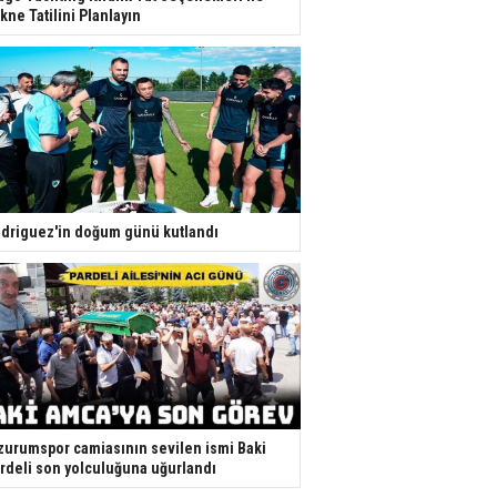
kne Tatilini Planlayın
driguez'in doğum günü kutlandı
zurumspor camiasının sevilen ismi Baki
rdeli son yolculuğuna uğurlandı