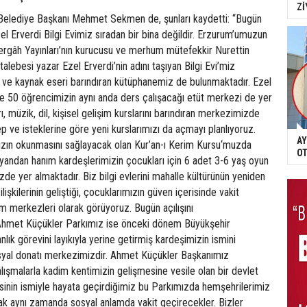
Zİ
Belediye Başkanı Mehmet Sekmen de, şunları kaydetti: “Bugün
zel Erverdi Bilgi Evimiz sıradan bir bina değildir. Erzurum’umuzun
ergâh Yayınları’nın kurucusu ve merhum mütefekkir Nurettin
alebesi yazar Ezel Erverdi’nin adını taşıyan Bilgi Evi’miz
p ve kaynak eseri barındıran kütüphanemiz de bulunmaktadır. Ezel
de 50 öğrencimizin aynı anda ders çalışacağı etüt merkezi de yer
rı, müzik, dil, kişisel gelişim kurslarını barındıran merkezimizde
ep ve isteklerine göre yeni kurslarımızı da açmayı planlıyoruz.
AY
ızın okunmasını sağlayacak olan Kur’an-ı Kerim Kursu‘muzda
OT
yandan hanım kardeşlerimizin çocukları için 6 adet 3-6 yaş oyun
izde yer almaktadır. Biz bilgi evlerini mahalle kültürünün yeniden
lişkilerinin geliştiği, çocuklarımızın güven içerisinde vakit
m merkezleri olarak görüyoruz. Bugün açılışını
 Ahmet Küçükler Parkımız ise önceki dönem Büyükşehir
ık görevini layıkıyla yerine getirmiş kardeşimizin ismini
osyal donatı merkezimizdir. Ahmet Küçükler Başkanımız
lışmalarla kadim kentimizin gelişmesine vesile olan bir devlet
isinin ismiyle hayata geçirdiğimiz bu Parkımızda hemşehrilerimiz
ak aynı zamanda sosyal anlamda vakit geçirecekler. Bizler