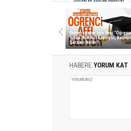
Önceki ve Sonraki Haberler
Üniversiteler İçin Yeni "Öğrenci
Yolda: Kimleri Kapsıyor, Başvur
Şartları Neler?
HABERE
YORUM KAT