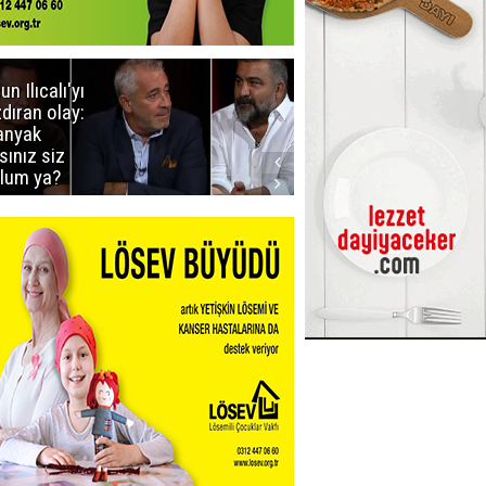
un Ilıcalı'yı
İstanbul'da
zdıran olay:
mavi-beyaz
nyak
buluşma
sınız siz
lum ya?