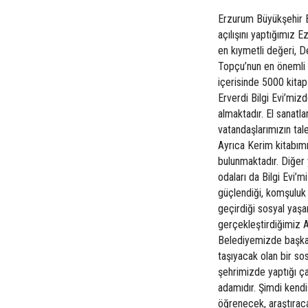
Erzurum Büyükşehir 
açılışını yaptığımız E
en kıymetli
değeri, D
Topçu’nun en önemli t
içerisinde 5000 kita
Erverdi Bilgi Evi’miz
almaktadır. El sanatla
vatandaşlarımızın tal
Ayrıca Kerim kitabım
bulunmaktadır. Diğer 
odaları da Bilgi Evi’m
güçlendiği, komşuluk i
geçirdiği sosyal yaşa
gerçekleştirdiğimiz
Belediyemizde başkanl
taşıyacak olan bir s
şehrimizde yaptığı ça
adamıdır. Şimdi kend
öğrenecek, araştırac