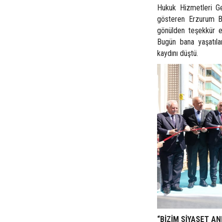
Hukuk Hizmetleri Ge
gösteren Erzurum B
gönülden teşekkür ed
Bugün bana yaşatıla
kaydını düştü.
“BİZİM SİYASET AN