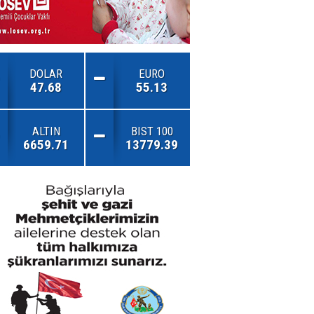
DOLAR
EURO
47.68
55.13
ALTIN
BIST 100
6659.71
13779.39