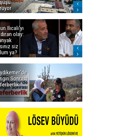
şüşü
gelmeyecek
rüyor
un Ilıcalı'yı
İstanbul'da
zdıran olay:
mavi-beyaz
nyak
buluşma
sınız siz
lum ya?
ydikemer'de
Muğla
ngın Sonrası
Büyükşehir
ferberlik
Tüm
İmkânlarıyla
Yangın
Sahasında