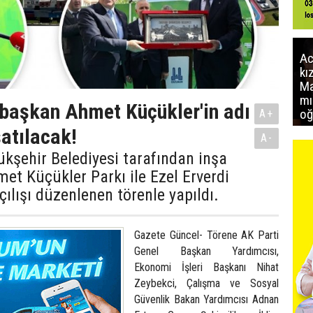
Ac
kı
Ma
mı
 başkan Ahmet Küçükler'in adı
oğ
A+
atılacak!
A-
kşehir Belediyesi tarafından inşa
met Küçükler Parkı ile Ezel Erverdi
açılışı düzenlenen törenle yapıldı.
Gazete Güncel- Törene AK Parti
Genel Başkan Yardımcısı,
Ekonomi İşleri Başkanı Nihat
Zeybekci, Çalışma ve Sosyal
Güvenlik Bakan Yardımcısı Adnan