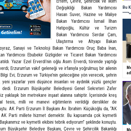
Ertem, Çevre, Şehircilik ve İklim
Bu K
Değişikliği Bakan Yardımcısı
Hasan Suver, Hazine ve Maliye
Bakan Yardımcısı İsmail İlhan
Hatipoğlu, Kültür ve Turizm
Bakan Yardımcısı Serdar Çam,
Ulaştırma ve Altyapı Bakan
yraz, Sanayi ve Teknoloji Bakan Yardımcısı Oruç Baba İnan,
n Yardımcısı Ebubekir Gizligider ve Ticaret Bakan Yardımcısı
ıldı. Yazar Ezel Erverdi’nin oğlu Asım Erverdi, törende yaptığı
Me
rdi; Erzurum’un vakıf geleneği ve irfanıyla yoğrulmuş bir ailenin
ad
i Bilgi Evi; Erzurum ve Türkiye’nin geleceğine yön verecek, şehrin
 yeni yazarlar yeni düşünce insanları ve aydınlık yüzlü gençler
ah” dedi. Erzurum Büyükşehir Belediyesi Genel Sekreteri Zafer
miz yaklaşık bin metrekare inşaat alanına sahiptir. İçerisinde kreş
al tesis, milli ve manevi eğitimlerin verildiği derslikler de
ştu. AK Parti Erzurum İl Başkanı Av. İbrahim Küçükoğlu da, “AK
. AK Parti millete hizmet demektir. Bu kapsamda çok kıymetli
aşkanımız ve kıymetli ekibini tebrik ediyorum” şeklinde konuştu.
m Büyükşehir Belediye Başkanı, Çevre ve Şehircilik Bakanlığı
Mu