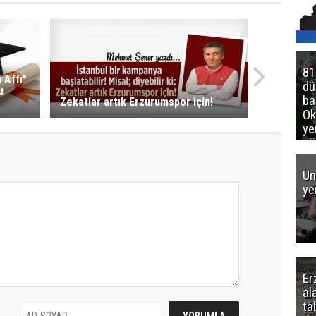
81
 Affı"
d
u
ba
Zekatlar artık Erzurumspor için!
Ok
ye
gö
Ün
ye
Er
al
ta