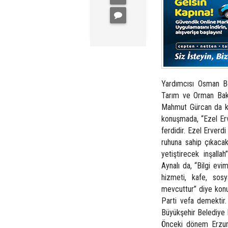
Yardımcısı Osman Bo
Tarım ve Orman Baka
Mahmut Gürcan da kat
konuşmada, “Ezel Erve
ferdidir. Ezel Erverd
ruhuna sahip çıkacak
yetiştirecek inşall
Aynalı da, “Bilgi evi
hizmeti, kafe, sosy
mevcuttur” diye konu
Parti vefa demektir
Büyükşehir Belediye B
Önceki dönem Erzuru