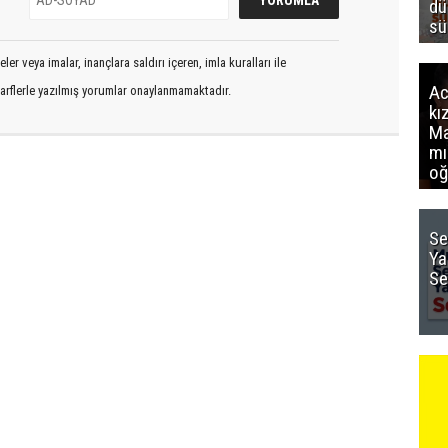
dü
sü
er veya imalar, inançlara saldırı içeren, imla kuralları ile
Ac
arflerle yazılmış yorumlar onaylanmamaktadır.
kı
Ma
mı
oğ
Se
Ya
Se