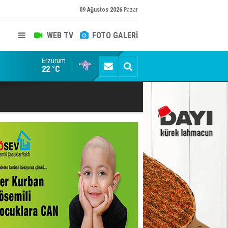
09 Ağustos 2026
Pazar
WEB TV
FOTO GALERİ
Erzurum
Erzurumspor Store'de yoğunluk
22 °C