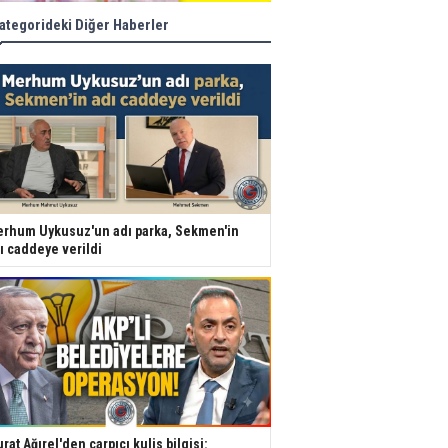
ategorideki Diğer Haberler
rhum Uykusuz'un adı parka, Sekmen'in
ı caddeye verildi
rat Ağırel'den çarpıcı kulis bilgisi: