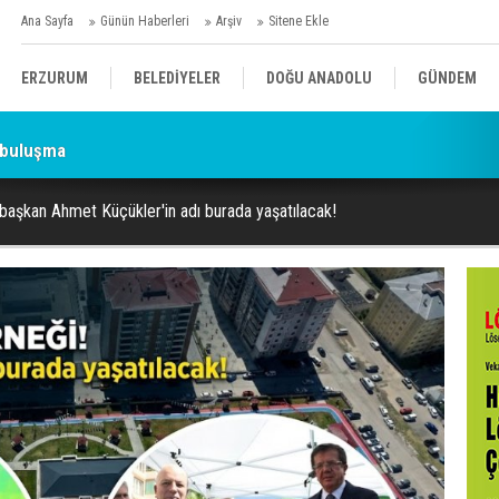
Ana Sayfa
Günün Haberleri
Arşiv
Sitene Ekle
ERZURUM
BELEDİYELER
DOĞU ANADOLU
GÜNDEM
 buluşma
SİYASET
AFAD/ SAVAŞ
SPOR
 başkan Ahmet Küçükler'in adı burada yaşatılacak!
KÜLTÜR/SANAT//MAĞAZİN
BODRUM