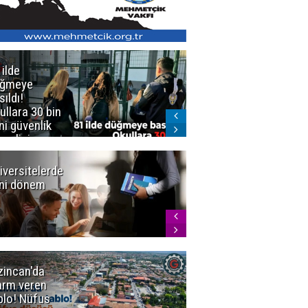
 ilde
Erzurum'da
üğmeye
Kürekle
sıldı!
işlenen
ullara 30 bin
vahşette karar
ni güvenlik
kesinleşti!
revlisi
Yargıtay
cezaları onadı
iversitelerde
Başkan
ni dönem
Sekmen'den
Tercih
Döneminde
Erzurum
Vurgusu
zincan'da
Meteoroloji
arm veren
uyardı!
blo! Nüfus
Doğu'ya yaz