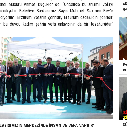
nel Müdürü Ahmet Küçükler de, “Öncelikle bu anlamlı vefayı
AK
ge
üyükşehir Belediye Başkanımız Sayın Mehmet Sekmen Bey’e
iyorum. Erzurum vefanın şehridir, Erzurum dadaşlığın şehridir.
n bu duygu kadim şehrin vefa anlayışının da bir tezahürüdür”
Be
or
SÜ
LAYIŞIMIZIN MERKEZİNDE İNSAN VE VEFA VARDIR”