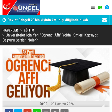
Devlet Bahçeli 20 bin kişinin katıldığı düğünde nikah
Gülistan D
şahidi oldu
Tutuklanan 
HABERLER
EĞİTİM
Üniversiteler İçin Yeni "Öğrenci Affı" Yolda: Kimleri Kapsıyor,
Başvuru Şartları Neler?
20:00
29 Haziran 2026