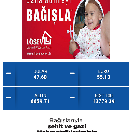
DOLAR
EURO
47.68
55.13
ALTIN
BIST 100
6659.71
13779.39