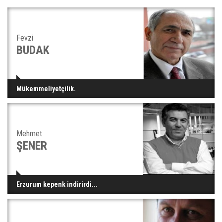
Fevzi
BUDAK
Mükemmeliyetçilik.
Mehmet
ŞENER
Erzurum kepenk indirirdi...