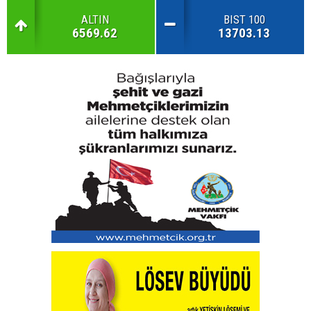
ALTIN
BIST 100
6569.62
13703.13