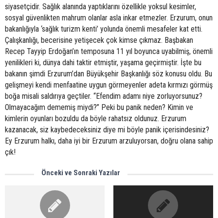
siyasetçidir. Sağlık alanında yaptıklarını özellikle yoksul kesimler,
sosyal güvenlikten mahrum olanlar asla inkar etmezler. Erzurum, onun
bakanlığıyla ‘sağlık turizm kenti’ yolunda önemli mesafeler kat etti.
Çalışkanlığı, becerisine yetişecek çok kimse çıkmaz. Başbakan
Recep Tayyip Erdoğan’ın temposuna 11 yıl boyunca uyabilmiş, önemli
yenilikleri ki, dünya dahi taktir etmiştir, yaşama geçirmiştir. İşte bu
bakanın şimdi Erzurum’dan Büyükşehir Başkanlığı söz konusu oldu. Bu
gelişmeyi kendi menfaatine uygun görmeyenler adeta kırmızı görmüş
boğa misali saldırıya geçtiler. “Efendim adamı niye zorluyorsunuz?
Olmayacağım dememiş miydi?” Peki bu panik neden? Kimin ve
kimlerin oyunları bozuldu da böyle rahatsız oldunuz. Erzurum
kazanacak, siz kaybedeceksiniz diye mi böyle panik içerisindesiniz?
Ey Erzurum halkı, daha iyi bir Erzurum arzuluyorsan, doğru olana sahip
çık!
Önceki ve Sonraki Yazılar