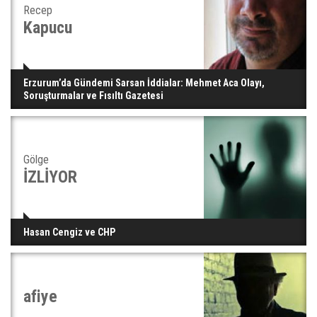
Recep
Kapucu
Erzurum’da Gündemi Sarsan İddialar: Mehmet Aca Olayı,
Soruşturmalar ve Fısıltı Gazetesi
Gölge
İZLİYOR
Hasan Cengiz ve CHP
afiye