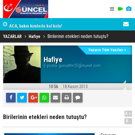
n
ACA, bakın kimlerle kol kola!
Erzurumspo
Birilerinin etekleri neden tutuştu?
YAZARLAR
Hafiye
Yazarın Tüm Yazıları >
Hafiye
E-posta:
guncelfm25@mynet.com
10:56
18 Kasım 2013
A+
Birilerinin etekleri neden tutuştu?
A-