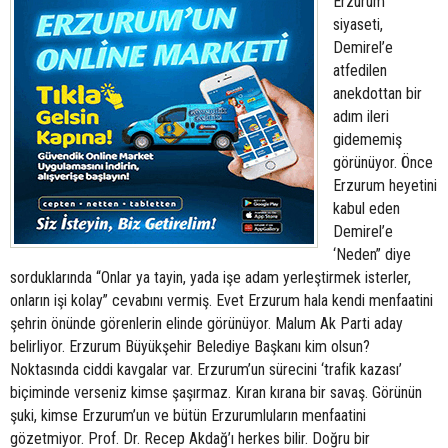
Erzurum
siyaseti,
Demirel’e
atfedilen
anekdottan bir
adım ileri
gidememiş
görünüyor. Önce
Erzurum heyetini
kabul eden
Demirel’e
‘Neden” diye
sorduklarında “Onlar ya tayin, yada işe adam yerleştirmek isterler,
onların işi kolay” cevabını vermiş. Evet Erzurum hala kendi menfaatini
şehrin önünde görenlerin elinde görünüyor. Malum Ak Parti aday
belirliyor. Erzurum Büyükşehir Belediye Başkanı kim olsun?
Noktasında ciddi kavgalar var. Erzurum’un sürecini ‘trafik kazası’
biçiminde verseniz kimse şaşırmaz. Kıran kırana bir savaş. Görünün
şuki, kimse Erzurum’un ve bütün Erzurumluların menfaatini
gözetmiyor. Prof. Dr. Recep Akdağ’ı herkes bilir. Doğru bir