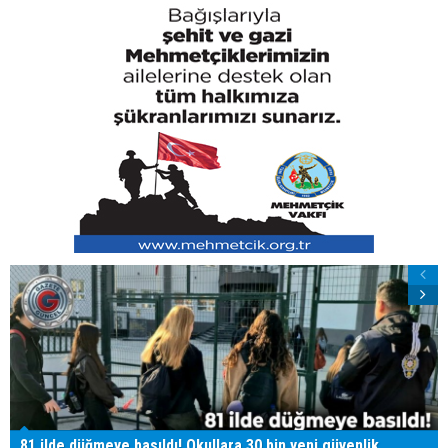
81 ilde düğmeye basıldı! Okullara 30 bin yeni güvenlik