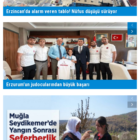
Erzincan'da alarm veren tablo! Nüfus düşüşü sürüyor
Erzurum'un judocularından büyük başarı