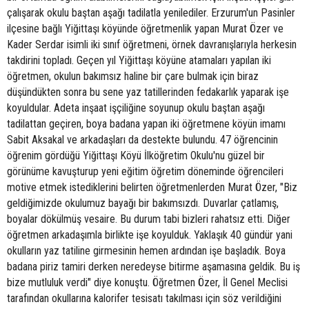
çalışarak okulu baştan aşağı tadilatla yenilediler. Erzurum'un Pasinler
ilçesine bağlı Yiğittaşı köyünde öğretmenlik yapan Murat Özer ve
Kader Serdar isimli iki sınıf öğretmeni, örnek davranışlarıyla herkesin
takdirini topladı. Geçen yıl Yiğittaşı köyüne atamaları yapılan iki
öğretmen, okulun bakımsız haline bir çare bulmak için biraz
düşündükten sonra bu sene yaz tatillerinden fedakarlık yaparak işe
koyuldular. Adeta inşaat işçiliğine soyunup okulu baştan aşağı
tadilattan geçiren, boya badana yapan iki öğretmene köyün imamı
Sabit Aksakal ve arkadaşları da destekte bulundu. 47 öğrencinin
öğrenim gördüğü Yiğittaşı Köyü İlköğretim Okulu'nu güzel bir
görünüme kavuşturup yeni eğitim öğretim döneminde öğrencileri
motive etmek istediklerini belirten öğretmenlerden Murat Özer, "Biz
geldiğimizde okulumuz bayağı bir bakımsızdı. Duvarlar çatlamış,
boyalar dökülmüş vesaire. Bu durum tabi bizleri rahatsız etti. Diğer
öğretmen arkadaşımla birlikte işe koyulduk. Yaklaşık 40 gündür yani
okulların yaz tatiline girmesinin hemen ardından işe başladık. Boya
badana piriz tamiri derken neredeyse bitirme aşamasına geldik. Bu iş
bize mutluluk verdi" diye konuştu. Öğretmen Özer, İl Genel Meclisi
tarafından okullarına kalorifer tesisatı takılması için söz verildiğini