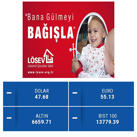
DOLAR
EURO
47.68
55.13
ALTIN
BIST 100
6659.71
13779.39