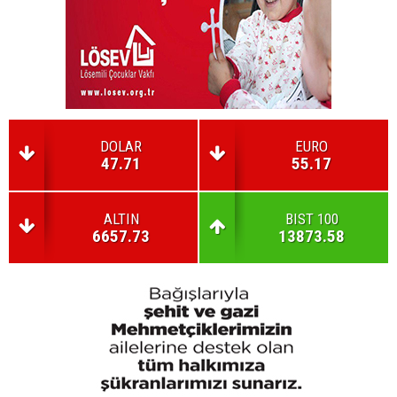
DOLAR
EURO
47.71
55.17
ALTIN
BIST 100
6657.73
13873.58