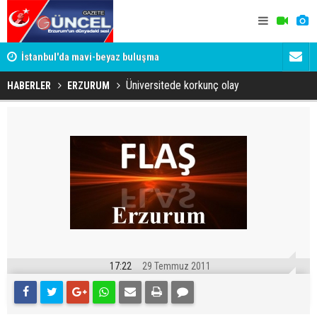
um
İstanbul'da mavi-beyaz buluşma
Erzurumspo
Üniversitede korkunç olay
HABERLER
ERZURUM
17:22
29 Temmuz 2011