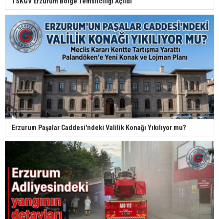
TSKGV Erzurum Bölge Temsilciliği Açıldı
Erzurum Paşalar Caddesi'ndeki Valilik Konağı Yıkılıyor mu?