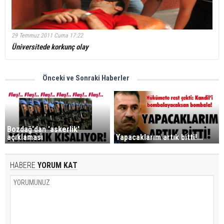
29 Temmuz 2011 Cuma 17:22
Üniversitede korkunç olay
Önceki ve Sonraki Haberler
Bozdağ'dan 'askerlik'
açıklaması
Yapacaklarım artık bitti!...
HABERE
YORUM KAT