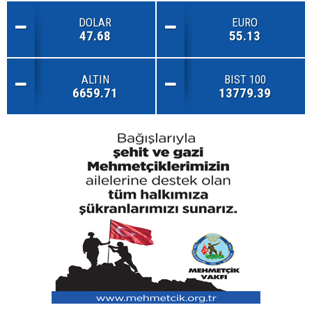
DOLAR
EURO
47.68
55.13
ALTIN
BIST 100
6659.71
13779.39