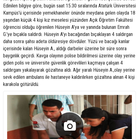
Edinilen bilgiye göre, bugün saat 15.30 sıralarında Atatürk Üniversitesi
Kampüs'ü içerisinde yemekhaneler önünde meydana gelen olayda 18
yaşından küçük 4 kişi kız meselesi yüzünden Açık Öğretim Fakültesi
öğrencisi olduğu öğrenilen Hüseyin A'ya ve yanında bulunan Emrah
G.'ye bıçakla saldırdı. Hüseyin A'yı bacağından bıçaklayan 4 saldırgan
daha sonra şahsı adeta öldüresiye dövdüler. Yüzü ve bacağı kanlar
içerisinde kalan Hüseyin A., aldığı darbeler üzerine bir süre sonra
baygınlık geçirdi. Kavga olayının polise bildirilmesi üzerine olay yerine
giden polis ve üniversite güvenlik görevlileri kaçmaya çalışan 4
saldırganı yakalayarak gözaltına aldı. Ağır yaralı Hüseyin A.,olay yerine
sevk edilen ambulans ile hastaneye kaldırılırken gözaltına alınan 4 kişi
karakola götürüldü.