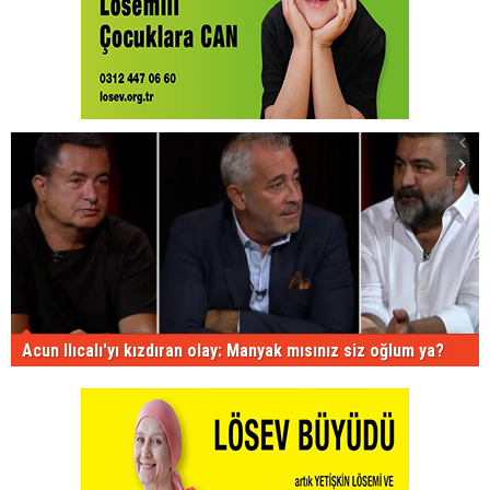
Acun Ilıcalı'yı kızdıran olay: Manyak mısınız siz oğlum ya?