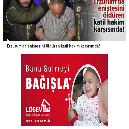
Erzurum'da eniştesini öldüren katil hakim karşısında!