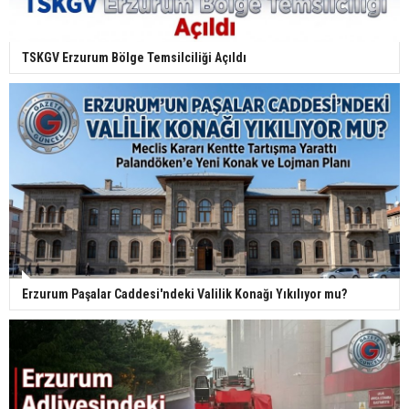
TSKGV Erzurum Bölge Temsilciliği Açıldı
Erzurum Paşalar Caddesi'ndeki Valilik Konağı Yıkılıyor mu?