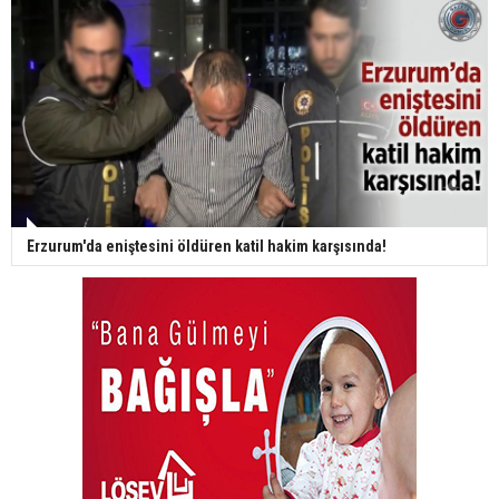
Erzurum'da eniştesini öldüren katil hakim karşısında!