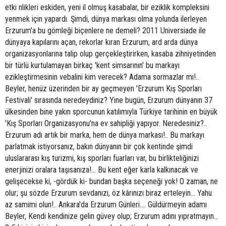
etki nlikleri eskiden, yeni il olmuş kasabalar, bir eziklik kompleksini
yenmek için yapardı. Şimdi, dünya markası olma yolunda ilerleyen
Erzurum'a bu gömleği biçenlere ne demeli? 2011 Universiade ile
dünyaya kapılarını açan, rekorlar kıran Erzurum, ard arda dünya
organizasyonlarına talip olup gerçekleştirirken, kasaba zihniyetinden
bir türlü kurtulamayan birkaç 'kent simsarının' bu markayı
ezikleştirmesinin vebalini kim verecek? Adama sormazlar mı!..
Beyler, henüz üzerinden bir ay geçmeyen 'Erzurum Kış Sporları
Festivali' sırasında neredeydiniz? Yine bugün, Erzurum dünyanın 37
ülkesinden bine yakın sporcunun katılımıyla Türkiye tarihinin en büyük
'Kış Sporları Organizasyonu'na ev sahipliği yapıyor. Neredesiniz?..
Erzurum adı artık bir marka, hem de dünya markası!.. Bu markayı
parlatmak istiyorsanız, bakın dünyanın bir çok kentinde şimdi
uluslararası kış turizmi, kış sporları fuarları var, bu birlikteliğinizi
enerjinizi oralara taşısanıza!... Bu kent eğer karla kalkınacak ve
gelişecekse ki, -gördük ki- bundan başka seçeneği yok! O zaman, ne
olur; şu sözde Erzurum sevdanızı, öz kârınızı biraz erteleyin… Yahu
az samimi olun!.. Ankara'da Erzurum Günleri…. Güldürmeyin adamı
Beyler, Kendi kendinize gelin güvey olup; Erzurum adını yıpratmayın…