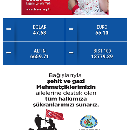
DOLAR
EURO
47.68
55.13
ALTIN
BIST 100
6659.71
13779.39