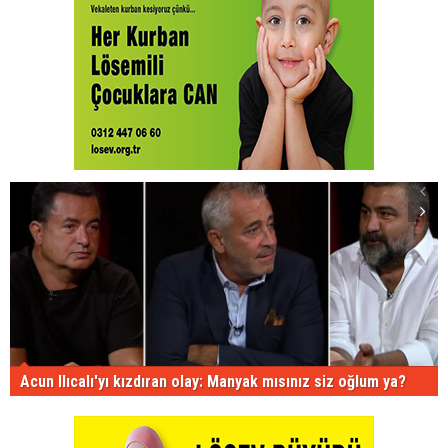
Acun Ilıcalı'yı kızdıran olay: Manyak mısınız siz oğlum ya?