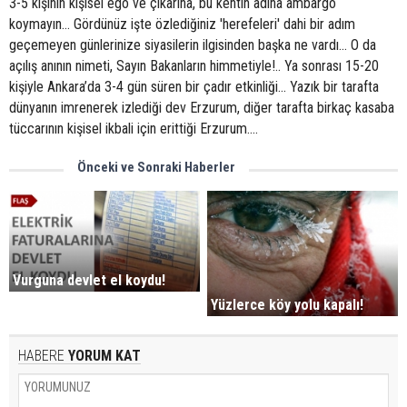
3-5 kişinin kişisel ego ve çıkarına, bu kentin adına ambargo
koymayın… Gördünüz işte özlediğiniz 'herefeleri' dahi bir adım
geçemeyen günlerinize siyasilerin ilgisinden başka ne vardı... O da
açılış anının nimeti, Sayın Bakanların himmetiyle!.. Ya sonrası 15-20
kişiyle Ankara’da 3-4 gün süren bir çadır etkinliği... Yazık bir tarafta
dünyanın imrenerek izlediği dev Erzurum, diğer tarafta birkaç kasaba
tüccarının kişisel ikbali için erittiği Erzurum….
Önceki ve Sonraki Haberler
Vurguna devlet el koydu!
Yüzlerce köy yolu kapalı!
HABERE
YORUM KAT