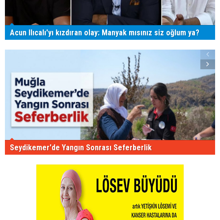
Acun Ilıcalı'yı kızdıran olay: Manyak mısınız siz oğlum ya?
Seydikemer'de Yangın Sonrası Seferberlik