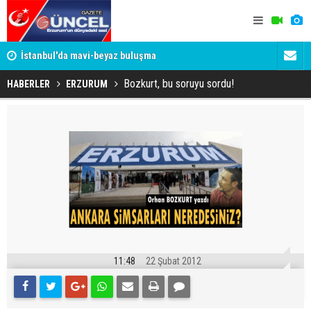
um
İstanbul'da mavi-beyaz buluşma
Erzurumspo
Bozkurt, bu soruyu sordu!
HABERLER
ERZURUM
11:48
22 Şubat 2012