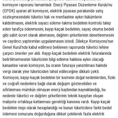
komisyon raporunu tamamladı. Enerji Piyasası Düzenleme Kurulu'nu
(EPDK) uyaran alt komisyon, elektrik piyasası perakende satış
sözleşmesindeki tüketici hak ve menfaatine aykırı hükümlerin
kaldırılmasını, elektrik sayacı sökme-takma bedelinin kontrolü talep
eden tarafça ödenmesini, kayıp-kaçak bedelinin, sayaç okuma bedeli
gibi sabit ücret olarak alınmasını, dağıtım şirketlerinin denetlenmesini
ve caydırıcı yaptırımları uygulanmasını istedi. Dilekçe Komisyonu'nun
Genel Kurul'nda kabul edilmesi beklenen raporunda tüketici lehine
çarpıcı öneriler yer aldı. Kayıp-kaçak bedelinin elektrik faturalarında
belirtilmemesinin tüketicinin bilgi edinme hakkına aykırı olacağı
kanaatine varan komisyon, bu oranın faturaya yansıtılması halinde
vergi olarak yine tüketiciden tahsil edileceğine dikkati çekti.
Komisyon, kayıp-kaçak bedelinin bir kısmının doğal nedenlerden, fiziki
ve coğrafi nedenlere bağlı olarak değişim gösterebilen ve
sıfırlanması mümkün olmayan enerji kaybından kaynaklandığı, bu
nedenle tüketici ve dağıtım şirketlerinin teknik kayıptan oluşan
maliyete ortaklaşa katlanması gerektiği kanısına vardı. Kayıp-kaçak
bedelinin nispi olarak hesaplandığı ve bunun tüketicilere farklı bedel
ödemesi sonucunu doğurduğuna dikkat çekilerek fazla elektrik