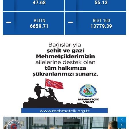
47.68
55.13
ALTIN
BIST 100
6659.71
13779.39