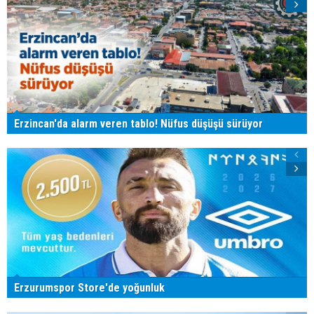
Erzincan'da alarm veren tablo! Nüfus düşüşü sürüyor
Erzurumspor Store'de yoğunluk