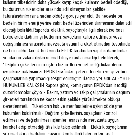
kullanın tüketicinin daha yüksek kayıp kaçak kullanım bedeli ödediği,
bu durumun tüketiciler arasında adil olmayan bir şekilde
faturalandırılmasına neden olduğu görüşü yer aldı. Bu nedenle bu
bedelin birim enerji yerine sabit bedel üzerinden alınmasının daha adil
olacağı belirtildi.Raporda, elektrik sayaçlarıyla ilgili olarak ise bazı
bölgelerde dağıtım şirketlerinin, sayaçların kalibre edilmesi veya
değiştirilmesi sırasında mevzuata uygun hareket etmediği tespitinde
de bulunuldu. Ancak bu konuda EPDK tarafından yapılan denetimler
ve idari cezalara ilişkin somut bilgiye rastlanmadığı belirtilerek,
"Dağıtım şirketlerinin müşteri hizmetleri yönetmeliği hükümlerini
uygulama noktasında, EPDK tarafından yeterli denetim ve gözetim
çalışmalarının yapılmadığı tespit edilmiştir" ifadesi yer aldı. ALEYHTE
HÜKÜMLER KALKSIN Rapora göre, komisyonun EPDK'dan istediği
düzenlenmeler şöyle: - Bakım, yatırım ve takip çalışmalarının dağıtım
şirketleri tarafından ne kadar etkin şekilde yürütülmekte olduğu
denetlenmeli. - Tüketicinin hak ve menfaatlerine aykırı sözleşme
hükümleri kaldırılmalı.- Dağıtım şirketlerinin, sayaçların kontrol
edilmesi ve değiştirilmesi işlemleri esnasında mevzuata uygun
hareket edip etmediği titizlikle takip edilmeli. - Elektrik sayaçlarının
sökme-takma bedelinin sayacın kontrolünü talep eden taraf