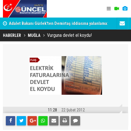
Adalet Bakanı Gürlek'ten Demirtaş iddiasına yalanlama:
Dadaş 2.ha
Böyle bir açıklama yapmadım
Vurguna devlet el koydu!
HABERLER
MUĞLA
11:28
22 Şubat 2012