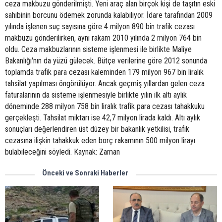
ceza makbuzu gönderilmişti. Yeni araç alan birçok kişi de taşıtın eski
sahibinin borcunu ödemek zorunda kalabiliyor. İdare tarafından 2009
yılında işlenen suç sayısına göre 4 milyon 890 bin trafik cezası
makbuzu gönderilirken, aynı rakam 2010 yılında 2 milyon 764 bin
oldu. Ceza makbuzlarının sisteme işlenmesi ile birlikte Maliye
Bakanlığı'nın da yüzü gülecek. Bütçe verilerine göre 2012 sonunda
toplamda trafik para cezası kaleminden 179 milyon 967 bin liralık
tahsilat yapılması öngörülüyor. Ancak geçmiş yıllardan gelen ceza
faturalarının da sisteme işlenmesiyle birlikte yılın ilk altı aylık
döneminde 288 milyon 758 bin liralık trafik para cezası tahakkuku
gerçekleşti. Tahsilat miktarı ise 42,7 milyon lirada kaldı. Altı aylık
sonuçları değerlendiren üst düzey bir bakanlık yetkilisi, trafik
cezasına ilişkin tahakkuk eden borç rakamının 500 milyon lirayı
bulabileceğini söyledi. Kaynak: Zaman
Önceki ve Sonraki Haberler