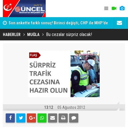
ik
Son ankette farklı sonuç! Birinci değişti, CHP ile MHP'de
Erzurum'da 
büyük kayıp
Bu cezalar sürpriz olacak!
HABERLER
MUĞLA
13:12
05 Ağustos 2012