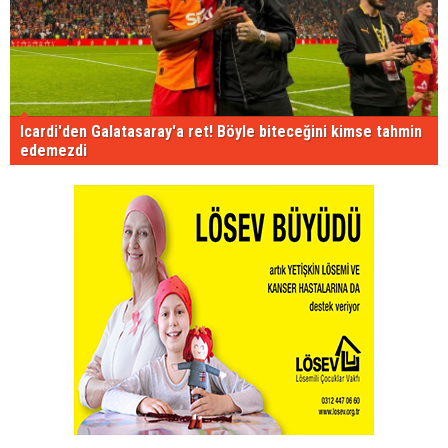
Icardi'den Galatasaray'a ret! Böyle biteceğini kimse tahmin
edemezdi