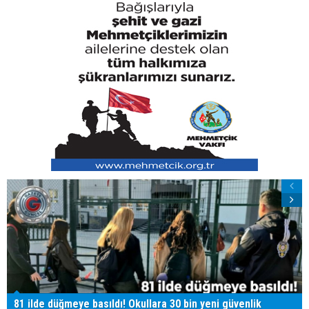
81 ilde düğmeye basıldı! Okullara 30 bin yeni güvenlik