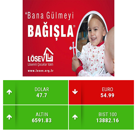
DOLAR
EURO
47.7
54.99
ALTIN
BIST 100
6591.83
13882.16