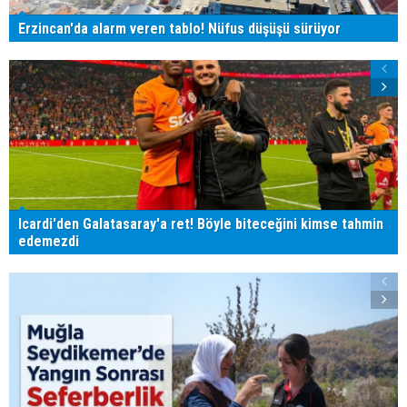
Erzincan'da alarm veren tablo! Nüfus düşüşü sürüyor
Icardi'den Galatasaray'a ret! Böyle biteceğini kimse tahmin
edemezdi