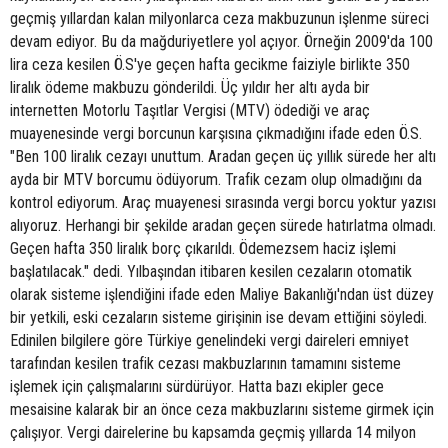
geçmiş yıllardan kalan milyonlarca ceza makbuzunun işlenme süreci
devam ediyor. Bu da mağduriyetlere yol açıyor. Örneğin 2009'da 100
lira ceza kesilen Ö.S'ye geçen hafta gecikme faiziyle birlikte 350
liralık ödeme makbuzu gönderildi. Üç yıldır her altı ayda bir
internetten Motorlu Taşıtlar Vergisi (MTV) ödediği ve araç
muayenesinde vergi borcunun karşısına çıkmadığını ifade eden Ö.S.
"Ben 100 liralık cezayı unuttum. Aradan geçen üç yıllık sürede her altı
ayda bir MTV borcumu ödüyorum. Trafik cezam olup olmadığını da
kontrol ediyorum. Araç muayenesi sırasında vergi borcu yoktur yazısı
alıyoruz. Herhangi bir şekilde aradan geçen sürede hatırlatma olmadı.
Geçen hafta 350 liralık borç çıkarıldı. Ödemezsem haciz işlemi
başlatılacak." dedi. Yılbaşından itibaren kesilen cezaların otomatik
olarak sisteme işlendiğini ifade eden Maliye Bakanlığı'ndan üst düzey
bir yetkili, eski cezaların sisteme girişinin ise devam ettiğini söyledi.
Edinilen bilgilere göre Türkiye genelindeki vergi daireleri emniyet
tarafından kesilen trafik cezası makbuzlarının tamamını sisteme
işlemek için çalışmalarını sürdürüyor. Hatta bazı ekipler gece
mesaisine kalarak bir an önce ceza makbuzlarını sisteme girmek için
çalışıyor. Vergi dairelerine bu kapsamda geçmiş yıllarda 14 milyon