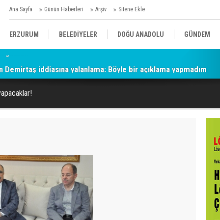
Ana Sayfa
Günün Haberleri
Arşiv
Sitene Ekle
ERZURUM
BELEDİYELER
DOĞU ANADOLU
GÜNDEM
n Demirtaş iddiasına yalanlama: Böyle bir açıklama yapmadım
SİYASET
AFAD/ SAVAŞ
SPOR
yapacaklar!
KÜLTÜR/SANAT//MAĞAZİN
BODRUM