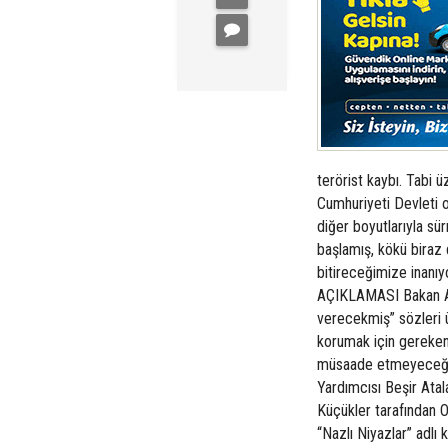
terörist kaybı. Tabi 
Cumhuriyeti Devleti 
diğer boyutlarıyla sü
başlamış, kökü biraz 
bitireceğimize ina
AÇIKLAMASI Bakan Ak
verecekmiş” sözleri ü
korumak için gereken
müsaade etmeyeceğiz.
Yardımcısı Beşir Atal
Küçükler tarafından Ol
“Nazlı Niyazlar” adlı k