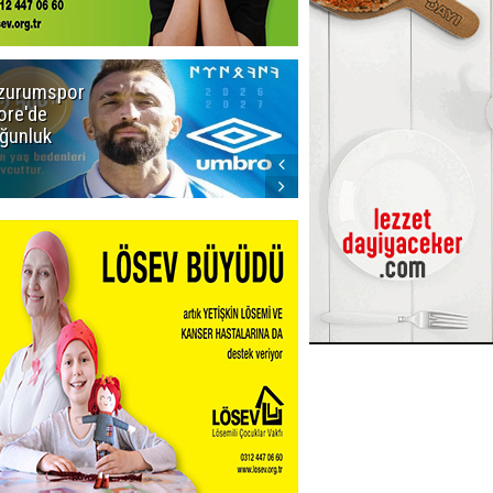
zurumspor
Adalet Bakanı
ore'de
Gürlek'ten
ğunluk
Demirtaş
iddiasına
yalanlama:
Böyle bir
açıklama
yapmadım