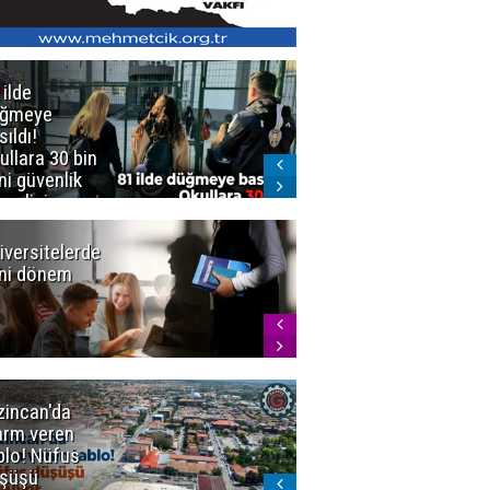
 ilde
Erzurum'da
üğmeye
Kürekle
sıldı!
işlenen
ullara 30 bin
vahşette karar
ni güvenlik
kesinleşti!
revlisi
Yargıtay
cezaları onadı
iversitelerde
Başkan
ni dönem
Sekmen'den
Tercih
Döneminde
Erzurum
Vurgusu
zincan'da
Meteoroloji
arm veren
uyardı!
blo! Nüfus
Doğu'ya yaz
şüşü
gelmeyecek