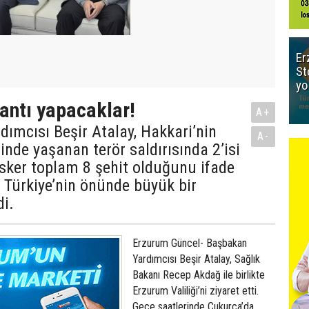
Er
St
yo
antı yapacaklar!
A+
ımcısı Beşir Atalay, Hakkari’nin
A-
inde yaşanan terör saldırısında 2’isi
asker toplam 8 şehit olduğunu ifade
r Türkiye’nin önünde büyük bir
i.
Erzurum Güncel- Başbakan
Yardımcısı Beşir Atalay, Sağlık
Bakanı Recep Akdağ ile birlikte
Erzurum Valiliği’ni ziyaret etti.
Gece saatlerinde Çukurca’da