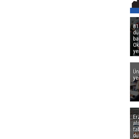
81
d
ba
Ok
ye
gö
Ün
ye
Er
al
ta
dü