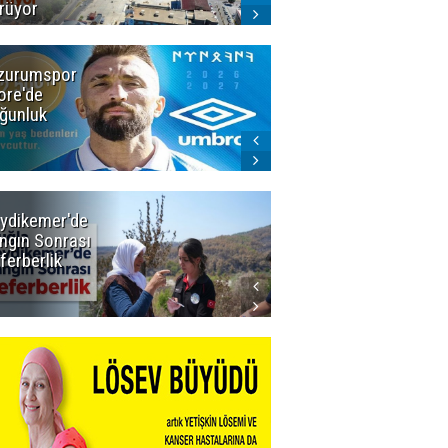
rüyor
zurumspor
Dadaş 2.hafta
ore'de
Galatasaray'ı
ğunluk
konuk edecek
ydikemer'de
Muğla
ngın Sonrası
Büyükşehir
ferberlik
Tüm
İmkânlarıyla
Yangın
Sahasında