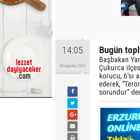
Bugün topl
14:05
Başbakan Yard
Çukurca ilçes
05 Ağustos 2012
korucu, 6’sı 
ederek, “Terö
sorundur” ded