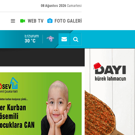
08 Ağustos 2026
Cumartesi
WEB TV
FOTO GALERİ
Erzurum
Dadaş 2.hafta Galatasaray'ı konuk edecek
30 °C