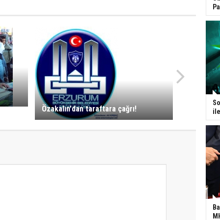
Pa
So
Özakalın'dan taraftara çağrı!
il
Ba
MH