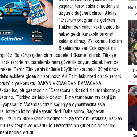
yaşanan terör saldırısı nedeniyle
Bu K
üzgün olduğunu belirten Atalay,
“Erzurum programına gelirken
Hakkari’den sahur vakti üzücü bir
haber geldi. Karakola terörist
saldırısı olmuş, 2’si korucu toplam
8 şehidimiz var. Çok sayıda da
üzgünüz. Bu sürüp giden bir mücadele. Hükümet olarak, Türkiye
olarak terörle mücadelemiz hem güvenlik boyutu olarak hem de
rmekte. Terör Türkiye’nin önünde büyük bir sorundur. 30 yıl önce
Te
daha eskilere giden bir sorundur. AK Parti hükümeti olarak terörü
Ko
nıyorum” diye konuştu. BAKAN AKDAĞ’DAN DAMACANA
dağ ise, bir gazetecinin “Damacana şirketleri sizi mahkemeye
zerine, “Türkiye bir hukuk devleti. Biz vatandaşımızın sağlığını
i yapacağız. Vatandaşımızın sağlığıyla oynanmasına asla
 İsteyen istediğini yapsın” dedi Daha sonra, Başbakan
ay, Erzurum Büyükşehir Belediyesi’ni ziyaret etti. Atalay’a, Başkan
tu Taşı tespih ve Alvarlı Efe Hazretleri’nin şiirlerinin derlendiği
itabı hediye edildi.
Cu