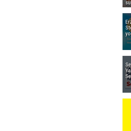
sü
Er
St
yo
Se
Ya
Se