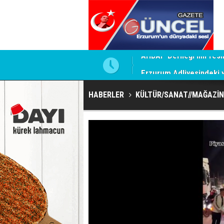
Erzurum Adliyesindeki ya
HABERLER
KÜLTÜR/SANAT//MAĞAZİN