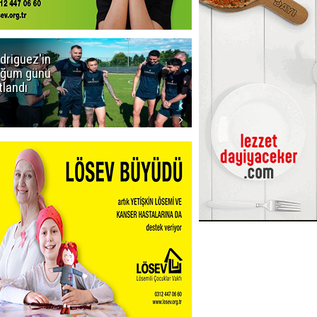
driguez'in
Icardi'den
ğum günü
Galatasaray'a
tlandı
ret! Böyle
biteceğini
kimse tahmin
edemezdi