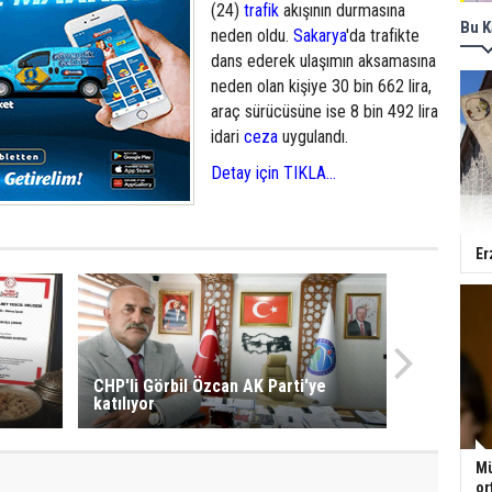
(24)
trafik
akışının durmasına
Bu K
neden oldu.
Sakarya
'da trafikte
dans ederek ulaşımın aksamasına
neden olan kişiye 30 bin 662 lira,
araç sürücüsüne ise 8 bin 492 lira
idari
ceza
uygulandı.
Detay için TIKLA...
Er
CHP'li Görbil Özcan AK Parti'ye
katılıyor
Mü
or