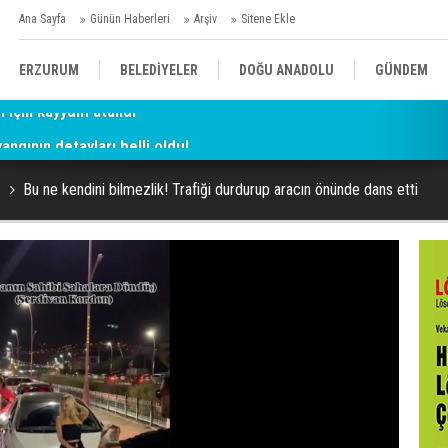
Ana Sayfa
Günün Haberleri
Arşiv
Sitene Ekle
ERZURUM
BELEDİYELER
DOĞU ANADOLU
GÜNDEM
ngının detayları belli oldu!
SİYASET
AFAD/ SAVAŞ
SPOR
Bu ne kendini bilmezlik! Trafiği durdurup aracın önünde dans etti
KÜLTÜR/SANAT//MAĞAZİN
BODRUM