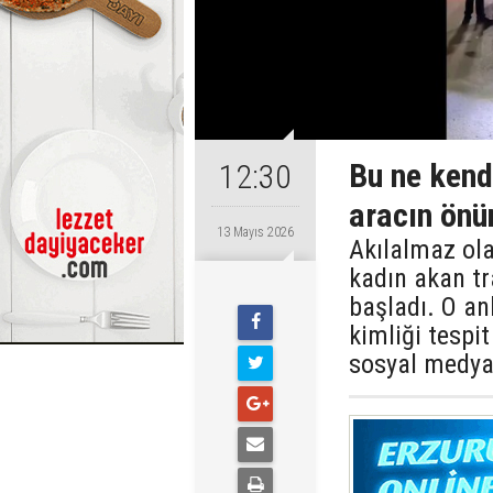
Bu ne kend
12:30
aracın önü
13 Mayıs 2026
Akılalmaz ola
kadın akan tr
başladı. O an
kimliği tespit
sosyal medy