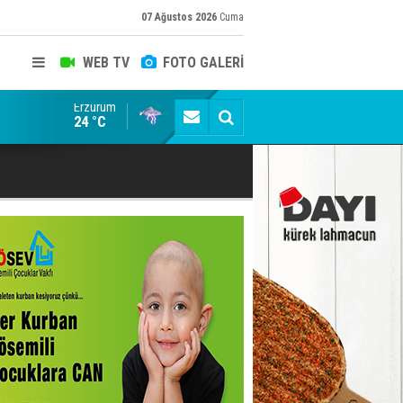
07 Ağustos 2026
Cuma
WEB TV
FOTO GALERİ
Erzurum
Rodriguez'in doğum günü kutlandı
24 °C