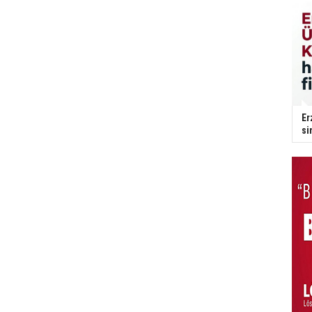
Er
si