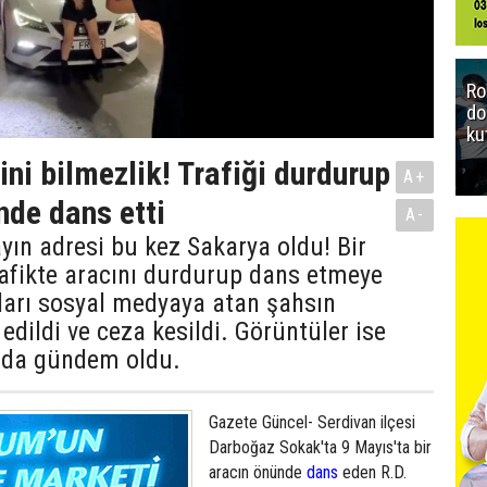
Ro
do
ku
ini bilmezlik! Trafiği durdurup
A+
nde dans etti
A-
yın adresi bu kez Sakarya oldu! Bir
afikte aracını durdurup dans etmeye
ları sosyal medyaya atan şahsın
 edildi ve ceza kesildi. Görüntüler ise
ada gündem oldu.
Gazete Güncel- Serdivan ilçesi
Darboğaz Sokak'ta 9 Mayıs'ta bir
aracın önünde
dans
eden R.D.