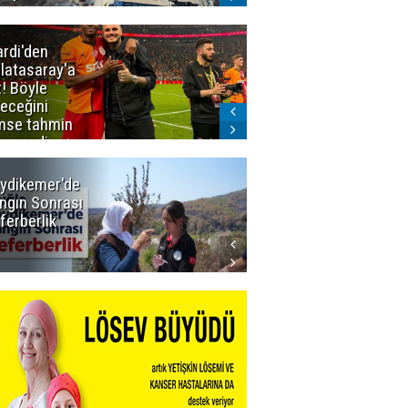
ardi'den
Taraftar
latasaray'a
gruplarından
t! Böyle
Uçar'a ziyaret
teceğini
mse tahmin
emezdi
ydikemer'de
Muğla
ngın Sonrası
Büyükşehir
ferberlik
Tüm
İmkânlarıyla
Yangın
Sahasında