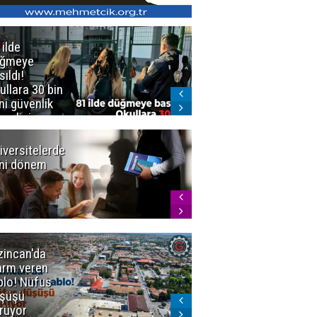
 ilde
Erzurum'da
üğmeye
Kürekle
sıldı!
işlenen
ullara 30 bin
vahşette karar
ni güvenlik
kesinleşti!
revlisi
Yargıtay
cezaları onadı
iversitelerde
Başkan
ni dönem
Sekmen'den
Tercih
Döneminde
Erzurum
Vurgusu
zincan'da
Meteoroloji
arm veren
uyardı!
blo! Nüfus
Doğu'ya yaz
şüşü
gelmeyecek
rüyor