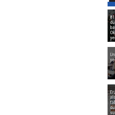
81
d
ba
Ok
ye
gö
Ün
ye
Er
al
ta
dü
sü