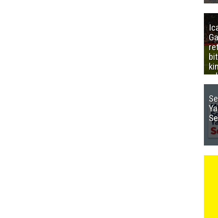
Ic
Ga
re
bi
ki
ed
Se
Ya
Se