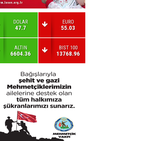
DOLAR
EURO
47.7
55.03
ALTIN
BIST 100
6604.36
13768.96