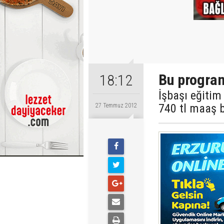
Bu program
18:12
İşbaşı eğitim
740 tl maaş 
27 Temmuz 2012