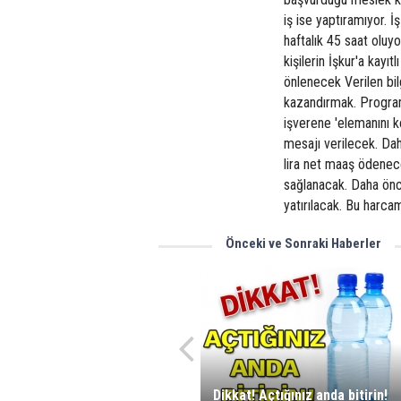
iş ise yaptıramıyor. 
haftalık 45 saat oluy
kişilerin İşkur'a kayıt
önlenecek Verilen bil
kazandırmak. Program
işverene 'elemanını 
mesajı verilecek. Dah
lira net maaş ödenece
sağlanacak. Daha önce
yatırılacak. Bu harca
Önceki ve Sonraki Haberler
Dikkat! Açtığınız anda bitirin!