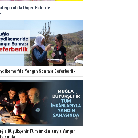
ategorideki Diğer Haberler
ydikemer'de Yangın Sonrası Seferberlik
ğla Büyükşehir Tüm İmkânlarıyla Yangın
hasında