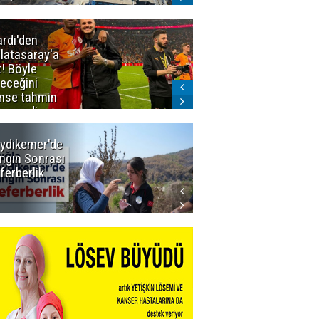
ardi'den
Taraftar
latasaray'a
gruplarından
t! Böyle
Uçar'a ziyaret
teceğini
mse tahmin
emezdi
ydikemer'de
Muğla
ngın Sonrası
Büyükşehir
ferberlik
Tüm
İmkânlarıyla
Yangın
Sahasında