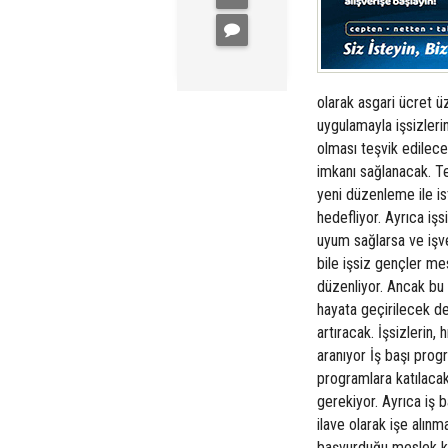
olarak asgari ücret 
uygulamayla işsizleri
olması teşvik edilece
imkanı sağlanacak. T
yeni düzenleme ile is
hedefliyor. Ayrıca iş
uyum sağlarsa ve iş
bile işsiz gençler me
düzenliyor. Ancak bu
hayata geçirilecek de
artıracak. İşsizlerin,
aranıyor İş başı prog
programlara katılacak 
gerekiyor. Ayrıca iş b
ilave olarak işe alın
başvurduğu meslek ka