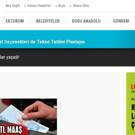
Ana Sayfa
Günün Haberleri
Arşiv
Sitene Ekle
ERZURUM
BELEDİYELER
DOĞU ANADOLU
GÜNDEM
at Seçenekleri ile Tekne Tatilini Planlayın
SİYASET
AFAD/ SAVAŞ
SPOR
lan yaşadı!
KÜLTÜR/SANAT//MAĞAZİN
BODRUM