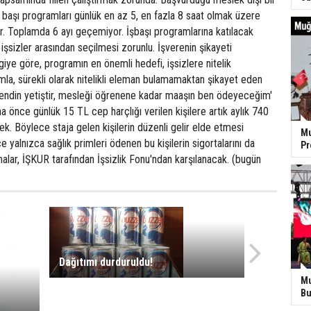
İş başı programları günlük en az 5, en fazla 8 saat olmak üzere
or. Toplamda 6 ayı geçemiyor. İşbaşı programlarına katılacak
lı işsizler arasından seçilmesi zorunlu. İşverenin şikayeti
giye göre, programın en önemli hedefi, işsizlere nitelik
la, sürekli olarak nitelikli eleman bulamamaktan şikayet eden
kendin yetiştir, mesleği öğrenene kadar maaşın ben ödeyeceğim'
a önce günlük 15 TL cep harçlığı verilen kişilere artık aylık 740
k. Böylece staja gelen kişilerin düzenli gelir elde etmesi
Mu
 yalnızca sağlık primleri ödenen bu kişilerin sigortalarını da
P
malar, İŞKUR tarafından İşsizlik Fonu'ndan karşılanacak. (bugün
Dağıtımı durduruldu!
Mu
Bu