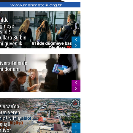
 ilde
Erzurum'da
üğmeye
Kürekle
sıldı!
işlenen
ullara 30 bin
vahşette karar
ni güvenlik
kesinleşti!
revlisi
Yargıtay
cezaları onadı
iversitelerde
Başkan
ni dönem
Sekmen'den
Tercih
Döneminde
Erzurum
Vurgusu
zincan'da
Meteoroloji
arm veren
uyardı!
blo! Nüfus
Doğu'ya yaz
şüşü
gelmeyecek
rüyor