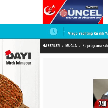
 İddiaları Gündemde
Viago Yachting Kiralık Y
HABERLER
MUĞLA
Bu programa katı