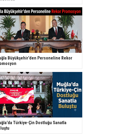
ğla Büyükşehir’den Personeline Rekor
romosyon
ğla’da Türkiye-Çin Dostluğu Sanatla
luştu