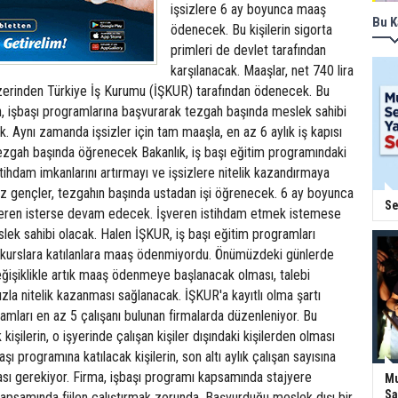
işsizlere 6 ay boyunca maaş
Bu K
ödenecek. Bu kişilerin sigorta
primleri de devlet tarafından
karşılanacak. Maaşlar, net 740 lira
üzerinden Türkiye İş Kurumu (İŞKUR) tarafından ödenecek. Bu
n, işbaşı programlarına başvurarak tezgah başında meslek sahibi
k. Aynı zamanda işsizler için tam maaşla, en az 6 aylık iş kapısı
ezgah başında öğrenecek Bakanlık, iş başı eğitim programındaki
tihdam imkanlarını artırmayı ve işsizlere nitelik kazandırmaya
siz gençler, tezgahın başında ustadan işi öğrenecek. 6 ay boyunca
Se
veren isterse devam edecek. İşveren istihdam etmek istemese
slek sahibi olacak. Halen İŞKUR, iş başı eğitim programları
 kurslara katılanlara maaş ödenmiyordu. Önümüzdeki günlerde
ğişiklikle artık maaş ödenmeye başlanacak olması, talebi
 hızla nitelik kazanması sağlanacak. İŞKUR'a kayıtlı olma şartı
ramları en az 5 çalışanı bulunan firmalarda düzenleniyor. Bu
kişilerin, o işyerinde çalışan kişiler dışındaki kişilerden olması
aşı programına katılacak kişilerin, son altı aylık çalışan sayısına
ması gerekiyor. Firma, işbaşı programı kapsamında stajyere
Mu
Sa
psamında fiilen çalıştırmak zorunda. Başvurduğu meslek dışı bir