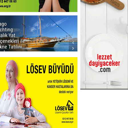
ago
Rodriguez'in
chting
doğum günü
ralık Yat
kutlandı
çenekleri ile
kne Tatilini
anlayın