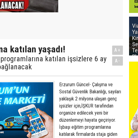
Vi
Ya
Ki
Se
a katılan yaşadı!
Te
A+
Pl
 programlarına katılan işsizlere 6 ay
A-
bağlanacak
Erzurum Güncel- Çalışma ve
Sostal Güvenlik Bakanlığı, sayıları
yaklaşık 2 milyona ulaşan genç
işsizler için,İŞKUR tarafından
organize edilecek yeni bir
düzenlemeyi hayata geçiriyor.
İşbaşı eğitim programlarına
katılarak firmalarda staja giden