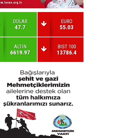
DOLAR
EURO
47.7
55.03
ALTIN
BIST 100
6619.97
13786.4