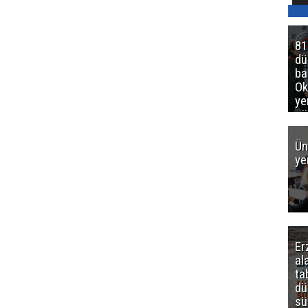
81
d
ba
Ok
ye
gö
Ün
ye
Er
al
ta
dü
sü