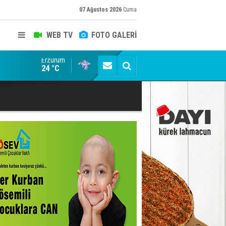
07 Ağustos 2026
Cuma
WEB TV
FOTO GALERİ
Erzurum
AHBAP Derneği'nin feshi için kayyum atandı
24 °C