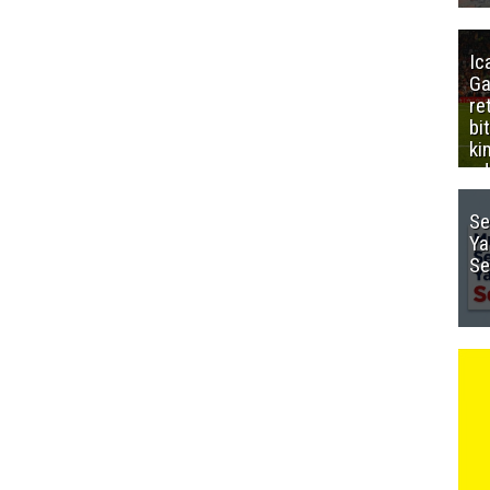
Ic
Ga
re
bi
ki
ed
Se
Ya
Se