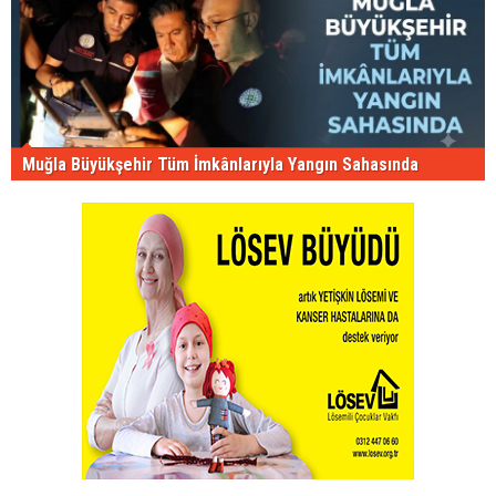
Muğla Büyükşehir Tüm İmkânlarıyla Yangın Sahasında