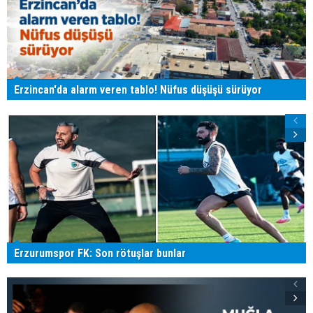
Erzincan'da alarm veren tablo! Nüfus düşüşü sürüyor
Erzurumspor FK: Son rötuşlar bunlar