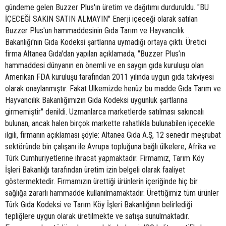
gündeme gelen Buzzer Plus'ın üretim ve dağıtımı durduruldu. "BU
İÇECEĞİ SAKIN SATIN ALMAYIN" Enerji içeceği olarak satılan
Buzzer Plus'un hammaddesinin Gıda Tarım ve Hayvancılık
Bakanlığı'nın Gıda Kodeksi şartlarına uymadığı ortaya çıktı. Üretici
firma Altanea Gıda'dan yapılan açıklamada, "Buzzer Plus’ın
hammaddesi dünyanın en önemli ve en saygın gıda kuruluşu olan
Amerikan FDA kuruluşu tarafından 2011 yılında uygun gıda takviyesi
olarak onaylanmıştır. Fakat Ülkemizde henüz bu madde Gıda Tarım ve
Hayvancılık Bakanlığımızın Gıda Kodeksi uygunluk şartlarına
girmemiştir" denildi. Uzmanlarca marketlerde satılması sakıncalı
bulunan, ancak halen birçok markette rahatlıkla bulunabilen içecekle
ilgili, firmanın açıklaması şöyle: Altanea Gıda A.Ş, 12 senedir meşrubat
sektöründe bin çalışanı ile Avrupa topluğuna bağlı ülkelere, Afrika ve
Türk Cumhuriyetlerine ihracat yapmaktadır. Firmamız, Tarım Köy
İşleri Bakanlığı tarafından üretim izin belgeli olarak faaliyet
göstermektedir. Firmamızın ürettiği ürünlerin içeriğinde hiç bir
sağlığa zararlı hammadde kullanılmamaktadır. Ürettiğimiz tüm ürünler
Türk Gıda Kodeksi ve Tarım Köy İşleri Bakanlığının belirlediği
tepliğlere uygun olarak üretilmekte ve satışa sunulmaktadır.