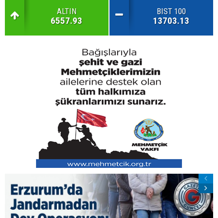
ALTIN
BIST 100
6557.93
13703.13