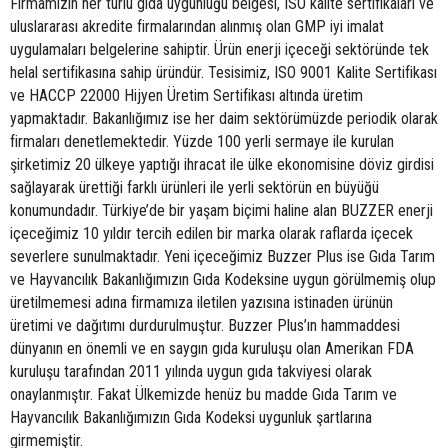
Firmamızın her türlü gıda uygunluğu belgesi, ISO kalite sertifikaları ve
uluslararası akredite firmalarından alınmış olan GMP iyi imalat
uygulamaları belgelerine sahiptir. Ürün enerji içeceği sektöründe tek
helal sertifikasına sahip üründür. Tesisimiz, ISO 9001 Kalite Sertifikası
ve HACCP 22000 Hijyen Üretim Sertifikası altında üretim
yapmaktadır. Bakanlığımız ise her daim sektörümüzde periodik olarak
firmaları denetlemektedir. Yüzde 100 yerli sermaye ile kurulan
şirketimiz 20 ülkeye yaptığı ihracat ile ülke ekonomisine döviz girdisi
sağlayarak ürettiği farklı ürünleri ile yerli sektörün en büyüğü
konumundadır. Türkiye’de bir yaşam biçimi haline alan BUZZER enerji
içeceğimiz 10 yıldır tercih edilen bir marka olarak raflarda içecek
severlere sunulmaktadır. Yeni içeceğimiz Buzzer Plus ise Gıda Tarım
ve Hayvancılık Bakanlığımızın Gıda Kodeksine uygun görülmemiş olup
üretilmemesi adına firmamıza iletilen yazısına istinaden ürünün
üretimi ve dağıtımı durdurulmuştur. Buzzer Plus’ın hammaddesi
dünyanın en önemli ve en saygın gıda kuruluşu olan Amerikan FDA
kuruluşu tarafından 2011 yılında uygun gıda takviyesi olarak
onaylanmıştır. Fakat Ülkemizde henüz bu madde Gıda Tarım ve
Hayvancılık Bakanlığımızın Gıda Kodeksi uygunluk şartlarına
girmemiştir.