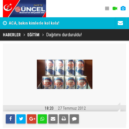
n
ACA, bakın kimlerle kol kola!
Erzurumspo
Dağıtımı durduruldu!
HABERLER
EĞİTİM
18:20
27 Temmuz 2012