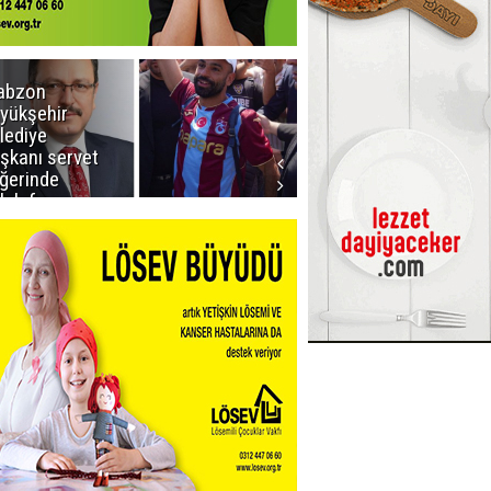
abzon
Salah ancak
yükşehir
Aralık ayında
lediye
Erzurum'da
şkanı servet
ğerinde
lah forması
dı