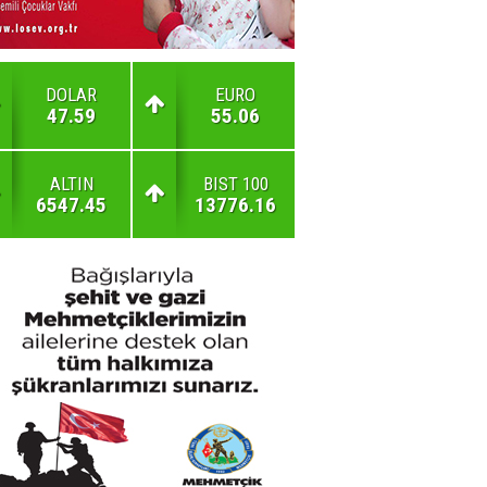
DOLAR
EURO
47.59
55.06
ALTIN
BIST 100
6547.45
13776.16