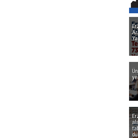
Er
Ar
Ya
Ün
ye
Er
al
ta
dü