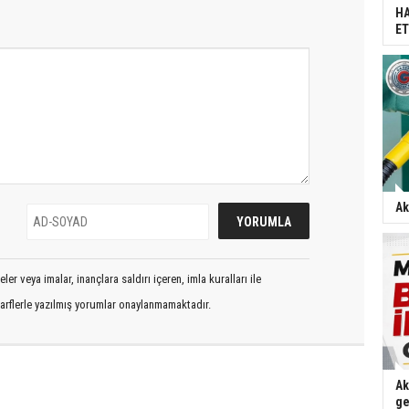
HA
ET
Ak
er veya imalar, inançlara saldırı içeren, imla kuralları ile
arflerle yazılmış yorumlar onaylanmamaktadır.
Ak
ge