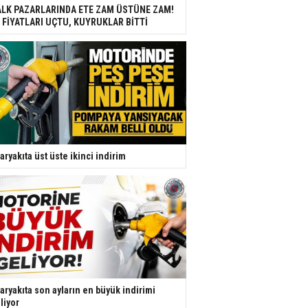
LK PAZARLARINDA ETE ZAM ÜSTÜNE ZAM!
 FİYATLARI UÇTU, KUYRUKLAR BİTTİ
aryakıta üst üste ikinci indirim
aryakıta son ayların en büyük indirimi
liyor