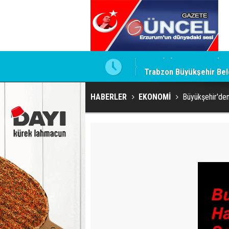
ğrul Hayatını Kaybetti
Trabzon Büyükşehir Bele
HABERLER
EKONOMİ
Büyükşehir'de