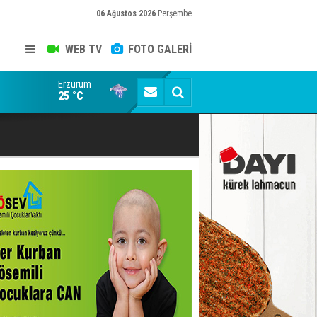
06 Ağustos 2026
Perşembe
WEB TV
FOTO GALERİ
Erzurum
Siyaset-Sermaye Çizgisinde Haklılığın Resmi: Selami Al
25 °C