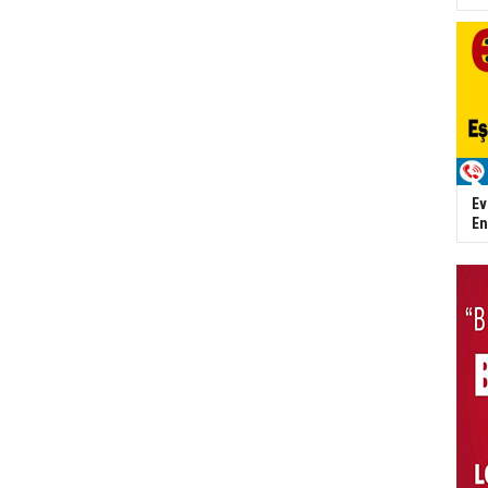
Ev
En