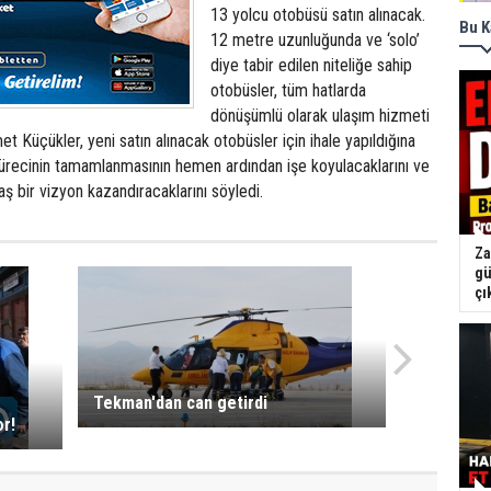
13 yolcu otobüsü satın alınacak.
Bu K
12 metre uzunluğunda ve ‘solo’
diye tabir edilen niteliğe sahip
otobüsler, tüm hatlarda
dönüşümlü olarak ulaşım hizmeti
 Küçükler, yeni satın alınacak otobüsler için ihale yapıldığına
sürecinin tamamlanmasının hemen ardından işe koyulacaklarını ve
ş bir vizyon kazandıracaklarını söyledi.
Za
gü
çı
Tekman'dan can getirdi
or!