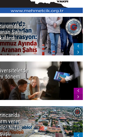
zurum'da 73
Bakan Gürlek
anan Şahıs
duyurdu! 7
kalandı
şirkete
kayyum atandı,
72 şüpheli
gözaltına
alındı
iversitelerde
Başkan
ni dönem
Sekmen'den
Tercih
Döneminde
Erzurum
Vurgusu
zincan'da
Meteoroloji
arm veren
uyardı!
blo! Nüfus
Doğu'ya yaz
şüşü
gelmeyecek