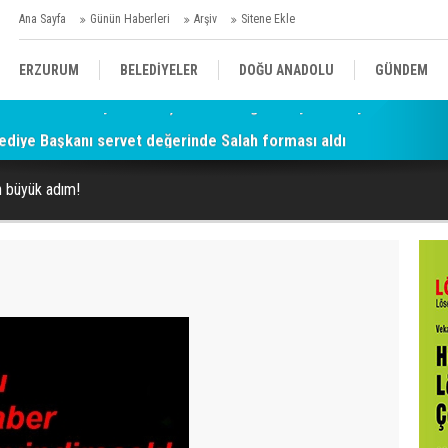
Ana Sayfa
Günün Haberleri
Arşiv
Sitene Ekle
ERZURUM
BELEDİYELER
DOĞU ANADOLU
GÜNDEM
diye Başkanı servet değerinde Salah forması aldı
SİYASET
AFAD/ SAVAŞ
SPOR
n büyük adım!
KÜLTÜR/SANAT//MAĞAZİN
BODRUM