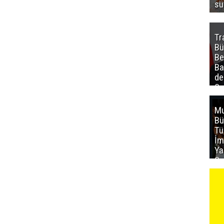
sü
Tr
Bü
Be
Ba
de
Sa
al
Mu
Bü
T
İm
Ya
Sa