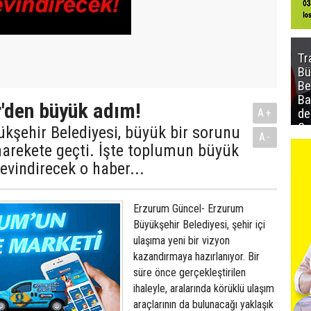
Tr
Bü
Be
Ba
'den büyük adım!
de
A+
Sa
kşehir Belediyesi, büyük bir sorunu
A-
al
harekete geçti. İşte toplumun büyük
sevindirecek o haber...
Erzurum Güncel- Erzurum
Büyükşehir Belediyesi, şehir içi
ulaşıma yeni bir vizyon
kazandırmaya hazırlanıyor. Bir
süre önce gerçekleştirilen
ihaleyle, aralarında körüklü ulaşım
araçlarının da bulunacağı yaklaşık