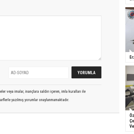
Er
er veya imalar, inançlara saldırı içeren, imla kuralları ile
arflerle yazılmış yorumlar onaylanmamaktadır.
Öz
Ço
Ve