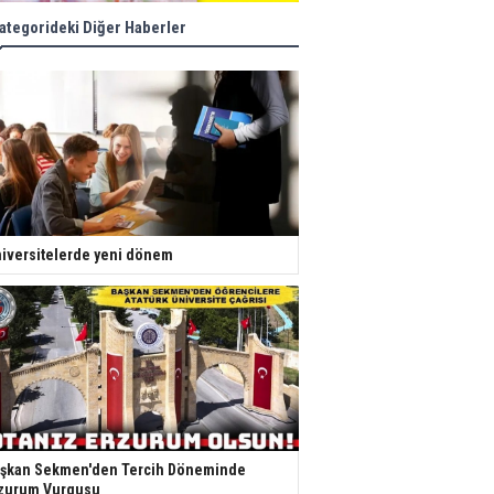
ategorideki Diğer Haberler
iversitelerde yeni dönem
şkan Sekmen'den Tercih Döneminde
zurum Vurgusu