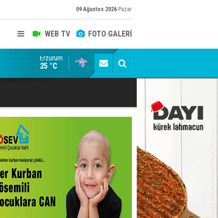
09 Ağustos 2026
Pazar
WEB TV
FOTO GALERİ
Erzurum
Erzurum'da yağış uyarısı
25 °C