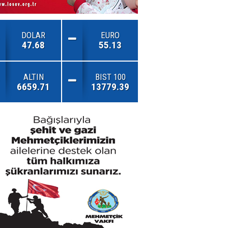
DOLAR
EURO
47.68
55.13
ALTIN
BIST 100
6659.71
13779.39