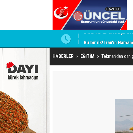
Bu bir ilk! İran'ın Haman
HABERLER
EĞİTİM
Tekman'dan can g