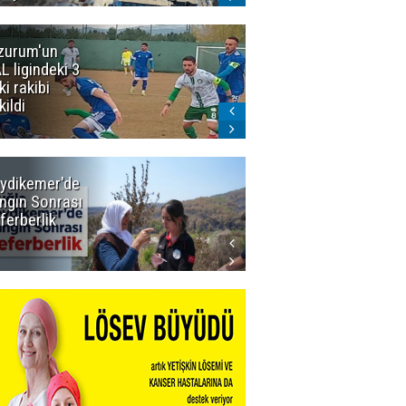
zurum'un
Acun Ilıcalı'yı
L ligindeki 3
kızdıran olay:
ki rakibi
Manyak
kildi
mısınız siz
oğlum ya?
ydikemer'de
Muğla
ngın Sonrası
Büyükşehir
ferberlik
Tüm
İmkânlarıyla
Yangın
Sahasında