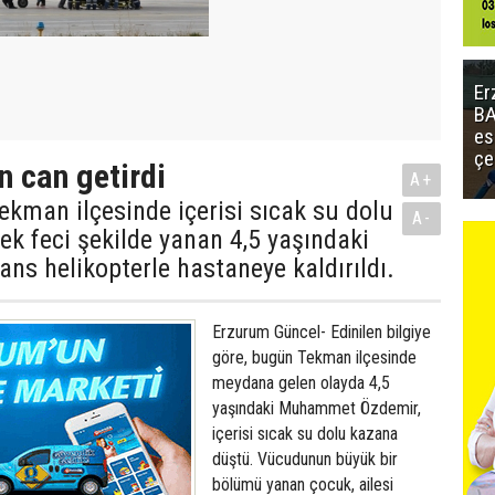
Er
BA
es
çe
 can getirdi
A+
kman ilçesinde içerisi sıcak su dolu
A-
k feci şekilde yanan 4,5 yaşındaki
ns helikopterle hastaneye kaldırıldı.
Erzurum Güncel- Edinilen bilgiye
göre, bugün Tekman ilçesinde
meydana gelen olayda 4,5
yaşındaki Muhammet Özdemir,
içerisi sıcak su dolu kazana
düştü. Vücudunun büyük bir
bölümü yanan çocuk, ailesi