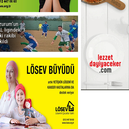
zurum'un
Acun Ilıcalı'yı
L ligindeki 3
kızdıran olay:
ki rakibi
Manyak
kildi
mısınız siz
oğlum ya?