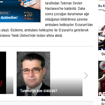
tarafından Tekman Devlet
Bu K
Hastanesi'ne kaldırıldı. Daha
sonra çocuğun durumunun ağır
olduğunun bildirilmesi üzerine
ambulans helikopter Erzurum'dan
ulaştı. Özdemir, ambulans helikopter ile Erzurum'a getirilerek
tanesi Yanık Ünitesi'nde tedavi altına alındı.
Ün
Tammo'yu kim öldürdü?
Ba
Er