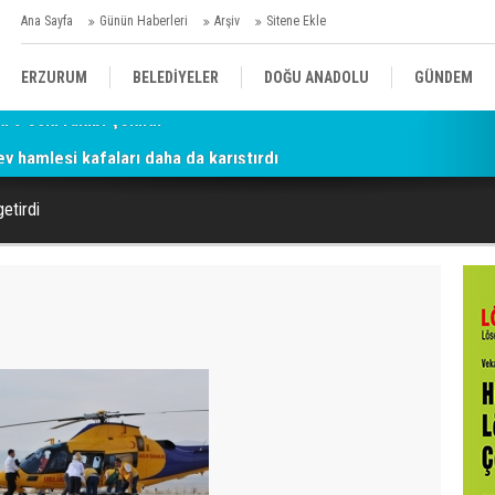
Ana Sayfa
Günün Haberleri
Arşiv
Sitene Ekle
ERZURUM
BELEDİYELER
DOĞU ANADOLU
GÜNDEM
ey hamlesi kafaları daha da karıştırdı
SİYASET
AFAD/ SAVAŞ
SPOR
etirdi
KÜLTÜR/SANAT//MAĞAZİN
BODRUM