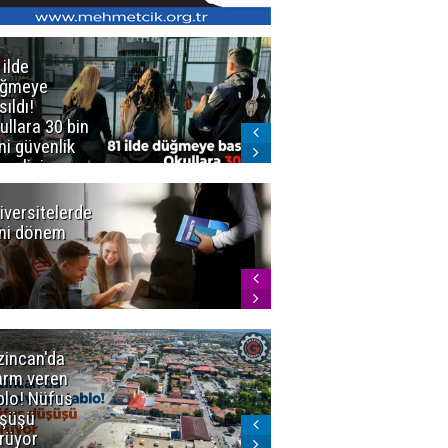
 ilde
Erzurum'da
üğmeye
Kürekle
sıldı!
işlenen
ullara 30 bin
vahşette karar
ni güvenlik
kesinleşti!
revlisi
Yargıtay
cezaları onadı
iversitelerde
Başkan
ni dönem
Sekmen'den
Tercih
Döneminde
Erzurum
Vurgusu
zincan'da
Meteoroloji
arm veren
uyardı!
blo! Nüfus
Doğu'ya yaz
şüşü
gelmeyecek
rüyor