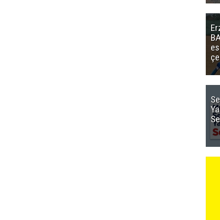
Er
BA
es
çe
Se
Ya
Se