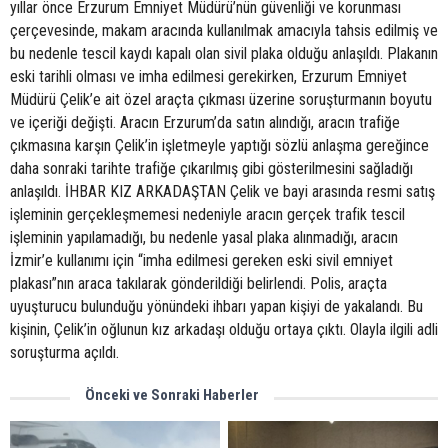
yıllar önce Erzurum Emniyet Müdürü’nün güvenliği ve korunması
çerçevesinde, makam aracında kullanılmak amacıyla tahsis edilmiş ve
bu nedenle tescil kaydı kapalı olan sivil plaka olduğu anlaşıldı. Plakanın
eski tarihli olması ve imha edilmesi gerekirken, Erzurum Emniyet
Müdürü Çelik’e ait özel araçta çıkması üzerine soruşturmanın boyutu
ve içeriği değişti. Aracın Erzurum’da satın alındığı, aracın trafiğe
çıkmasına karşın Çelik’in işletmeyle yaptığı sözlü anlaşma gereğince
daha sonraki tarihte trafiğe çıkarılmış gibi gösterilmesini sağladığı
anlaşıldı. İHBAR KIZ ARKADAŞTAN Çelik ve bayi arasında resmi satış
işleminin gerçekleşmemesi nedeniyle aracın gerçek trafik tescil
işleminin yapılamadığı, bu nedenle yasal plaka alınmadığı, aracın
İzmir’e kullanımı için “imha edilmesi gereken eski sivil emniyet
plakası”nın araca takılarak gönderildiği belirlendi. Polis, araçta
uyuşturucu bulunduğu yönündeki ihbarı yapan kişiyi de yakalandı. Bu
kişinin, Çelik’in oğlunun kız arkadaşı olduğu ortaya çıktı. Olayla ilgili adli
soruşturma açıldı.
Önceki ve Sonraki Haberler