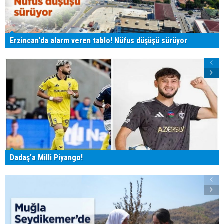
Erzincan'da alarm veren tablo! Nüfus düşüşü sürüyor
Dadaş'a Milli Piyango!