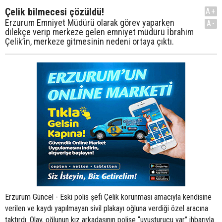
Çelik bilmecesi çözüldü!
A+
Erzurum Emniyet Müdürü olarak görev yaparken
A-
dilekçe verip merkeze gelen emniyet müdürü İbrahim
Çelik’in, merkeze gitmesinin nedeni ortaya çıktı.
Erzurum Güncel - Eski polis şefi Çelik korunması amacıyla kendisine
verilen ve kaydı yapılmayan sivil plakayı oğluna verdiği özel aracına
taktırdı. Olay, oğlunun kız arkadaşının polise “uyuşturucu var” ihbarıyla