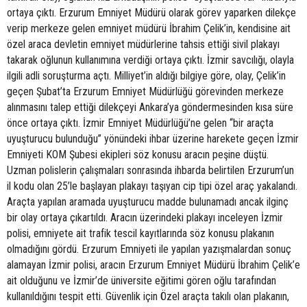
ortaya çıktı. Erzurum Emniyet Müdürü olarak görev yaparken dilekçe
verip merkeze gelen emniyet müdürü İbrahim Çelik’in, kendisine ait
özel araca devletin emniyet müdürlerine tahsis ettiği sivil plakayı
takarak oğlunun kullanımına verdiği ortaya çıktı. İzmir savcılığı, olayla
ilgili adli soruşturma açtı. Milliyet’in aldığı bilgiye göre, olay, Çelik’in
geçen Şubat’ta Erzurum Emniyet Müdürlüğü görevinden merkeze
alınmasını talep ettiği dilekçeyi Ankara’ya göndermesinden kısa süre
önce ortaya çıktı. İzmir Emniyet Müdürlüğü’ne gelen “bir araçta
uyuşturucu bulunduğu” yönündeki ihbar üzerine harekete geçen İzmir
Emniyeti KOM Şubesi ekipleri söz konusu aracın peşine düştü.
Uzman polislerin çalışmaları sonrasında ihbarda belirtilen Erzurum’un
il kodu olan 25’le başlayan plakayı taşıyan cip tipi özel araç yakalandı.
Araçta yapılan aramada uyuşturucu madde bulunamadı ancak ilginç
bir olay ortaya çıkartıldı. Aracın üzerindeki plakayı inceleyen İzmir
polisi, emniyete ait trafik tescil kayıtlarında söz konusu plakanın
olmadığını gördü. Erzurum Emniyeti ile yapılan yazışmalardan sonuç
alamayan İzmir polisi, aracın Erzurum Emniyet Müdürü İbrahim Çelik’e
ait olduğunu ve İzmir’de üniversite eğitimi gören oğlu tarafından
kullanıldığını tespit etti. Güvenlik için Özel araçta takılı olan plakanın,