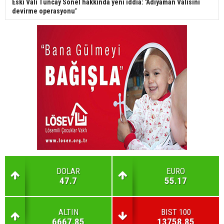
Eski Vali Tuncay Sonel hakkında yeni iddia: 'Adıyaman Valisini
devirme operasyonu'
DOLAR
EURO
47.7
55.17
ALTIN
BIST 100
6667.85
13758.85