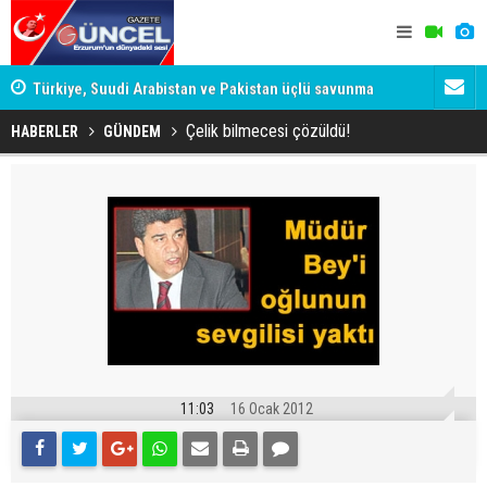
yor
Türkiye, Suudi Arabistan ve Pakistan üçlü savunma
Karanlık İl
anlaşmasını imzaladı
Memet Aca
Çelik bilmecesi çözüldü!
HABERLER
GÜNDEM
11:03
16 Ocak 2012